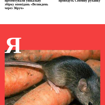
презентували унікальну
проведуть Сімейну руханку
збірку оповідань «Великдень
через Збруч»
Я