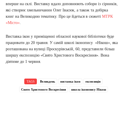
вперше на склі. Виставку вдало доповнюють собори із сірників,
які створює хмельничанин Олег Івасюк, а також та добірка
книг на Великодню тематику. Про це йдеться в сюжеті
МТРК
«Місто»
.
Виставка ікон у приміщенні обласної наукової бібліотеки буде
працювати до 20 травня. У самій школі іконопису «Нікош», яка
розташована на вулиці Проскурівській, 60, представили більш
ширшу експозицію «Свято Христового Воскресіння». Вона
діятиме до 1 червня.
TAGS
Великдень
виставка ікон
експозиція
Свято Христового Воскресіння
школа іконопису Нікош