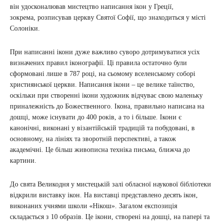
він удосконалював мистецтво написання ікон у Греції,
зокрема, розписував церкву Святої Софії, що знаходиться у місті
Солоніки.
При написанні ікони дуже важливо суворо дотримуватися усіх
визначених правил іконографії. Ці правила остаточно були
сформовані лише в 787 році, на сьомому вселенському соборі
християнської церкви. Написання ікони – це велике таїнство,
оскільки при створенні ікони художник відчуває свою маленьку
приналежність до Божественного. Ікона, правильно написана на
дошці, може існувати до 400 років, а то і більше. Ікони є
канонічні, виконані у візантійській традицій та побудовані, в
основному, на лініях та зворотній перспективі, а також
академічні. Це більш живописна техніка письма, ближча до
картини.
До свята Великодня у мистецькій залі обласної наукової бібліотеки
відкрили виставку ікон. На виставці представлено десять ікон,
виконаних учнями школи «Нікош». Загалом експозиція
складається з 10 образів. Це ікони, створені на дошці, на папері та