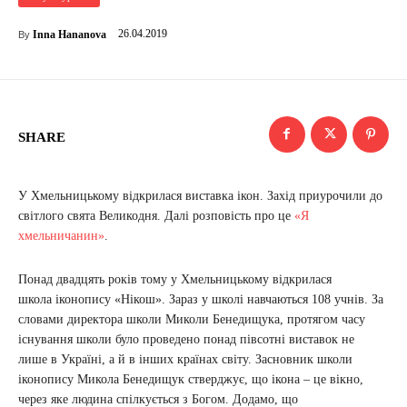
26.04.2019
Inna Hananova
By
SHARE
У Хмельницькому відкрилася виставка ікон. Захід приурочили до
світлого свята Великодня. Далі розповість про це
«Я
хмельничанин»
.
Понад двадцять років тому у Хмельницькому відкрилася
школа іконопису «Нікош». Зараз у школі навчаються 108 учнів. За
словами директора школи Миколи Бенедищука, протягом часу
існування школи було проведено понад півсотні виставок не
лише в Україні, а й в інших країнах світу. Засновник школи
іконопису Микола Бенедищук стверджує, що ікона – це вікно,
через яке людина спілкується з Богом. Додамо, що