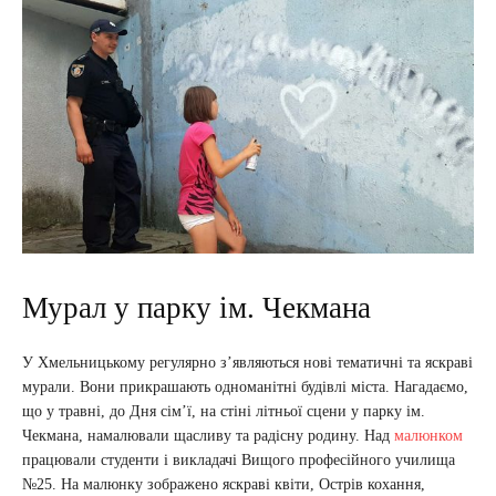
Мурал у парку ім. Чекмана
У Хмельницькому регулярно з’являються нові тематичні та яскраві
мурали. Вони прикрашають одноманітні будівлі міста. Нагадаємо,
що у травні, до Дня сім’ї, на стіні літньої сцени у парку ім.
Чекмана, намалювали щасливу та радісну родину. Над
малюнком
працювали студенти і викладачі Вищого професійного училища
№25. На малюнку зображено яскраві квіти, Острів кохання,