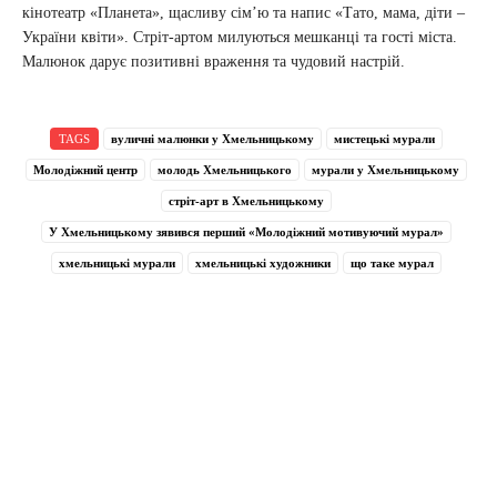
кінотеатр «Планета», щасливу сім’ю та напис «Тато, мама, діти –
України квіти». Стріт-артом милуються мешканці та гості міста.
Малюнок дарує позитивні враження та чудовий настрій.
TAGS
вуличні малюнки у Хмельницькому
мистецькі мурали
Молодіжний центр
молодь Хмельницького
мурали у Хмельницькому
стріт-арт в Хмельницькому
У Хмельницькому зявився перший «Молодіжний мотивуючий мурал»
хмельницькі мурали
хмельницькі художники
що таке мурал