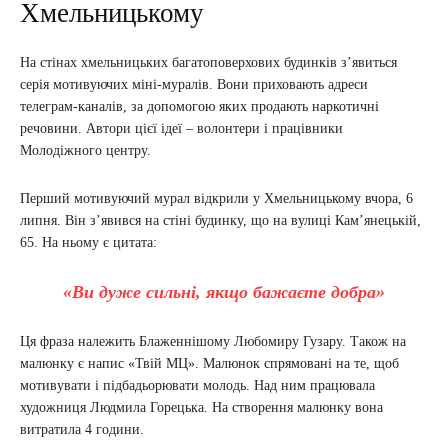
Хмельницькому
На стінах хмельницьких багатоповерхових будинків з’явиться
серія мотивуючих міні-муралів. Вони приховають адреси
телеграм-каналів, за допомогою яких продають наркотичні
речовини. Автори цієї ідеї – волонтери і працівники
Молодіжного центру.
Перший мотивуючий мурал відкрили у Хмельницькому вчора, 6
липня. Він з’явився на стіні будинку, що на вулиці Кам’янецькій,
65. На ньому є цитата:
«Ви дуже сильні, якщо бажаєте добра»
Ця фраза належить Блаженнішому Любомиру Гузару. Також на
малюнку є напис «Твій МЦ». Малюнок спрямовані на те, щоб
мотивувати і підбадьорювати молодь. Над ним працювала
художниця Людмила Горецька. На створення малюнку вона
витратила 4 години.