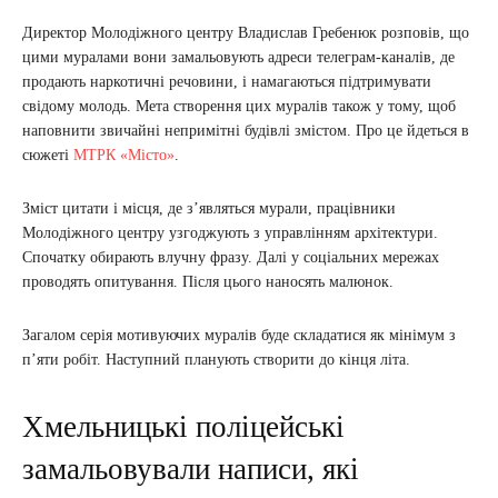
Директор Молодіжного центру Владислав Гребенюк розповів, що
цими муралами вони замальовують адреси телеграм-каналів, де
продають наркотичні речовини, і намагаються підтримувати
свідому молодь. Мета створення цих муралів також у тому, щоб
наповнити звичайні непримітні будівлі змістом. Про це йдеться в
сюжеті
МТРК «Місто»
.
Зміст цитати і місця, де з’являться мурали, працівники
Молодіжного центру узгоджують з управлінням архітектури.
Спочатку обирають влучну фразу. Далі у соціальних мережах
проводять опитування. Після цього наносять малюнок.
Загалом серія мотивуючих муралів буде складатися як мінімум з
п’яти робіт. Наступний планують створити до кінця літа.
Хмельницькі поліцейські
замальовували написи, які