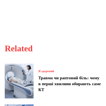
Related
Я здоровий
Травма чи раптовий біль: чому
в перші хвилини обирають саме
КТ