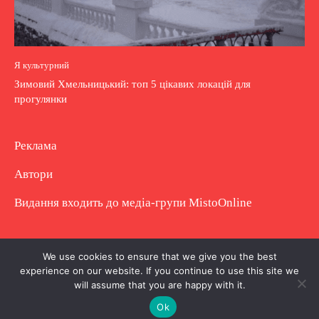
Я культурний
Зимовий Хмельницький: топ 5 цікавих локацій для
прогулянки
Реклама
Автори
Видання входить до медіа-групи
MistoOnline
Copyright © Повне використання матеріалу
We use cookies to ensure that we give you the best
experience on our website. If you continue to use this site we
заборонено. Частково можна з гіперпосиланням.
will assume that you are happy with it.
Ok