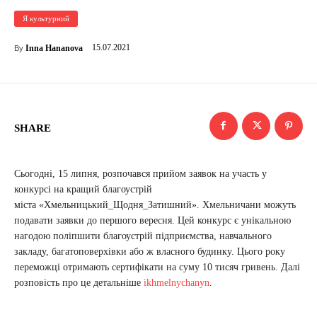
Я культурний
15.07.2021
Inna Hananova
By
SHARE
Сьогодні, 15 липня, розпочався прийом заявок на участь у
конкурсі на кращий благоустрій
міста «Хмельницький_Щодня_Затишний». Хмельничани можуть
подавати заявки до першого вересня. Цей конкурс є унікальною
нагодою поліпшити благоустрій підприємства, навчального
закладу, багатоповерхівки або ж власного будинку. Цього року
переможці отримають сертифікати на суму 10 тисяч гривень. Далі
розповість про це детальніше
ikhmelnychanyn
.