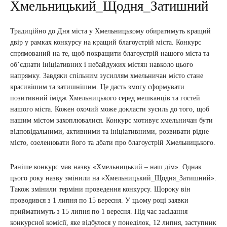
Хмельницький_Щодня_Затишний
Традиційно до Дня міста у Хмельницькому обиратимуть кращий
двір у рамках конкурсу на кращий благоустрій міста. Конкурс
спрямований на те, щоб покращити благоустрій нашого міста та
об’єднати ініціативних і небайдужих містян навколо цього
напрямку. Завдяки спільним зусиллям хмельничан місто стане
красивішим та затишнішим. Це дасть змогу сформувати
позитивний імідж Хмельницького серед мешканців та гостей
нашого міста. Кожен охочий може докласти зусиль до того, щоб
нашим містом захоплювалися. Конкурс мотивує хмельничан бути
відповідальними, активними та ініціативними, розвивати рідне
місто, озеленювати його та дбати про благоустрій Хмельницького.
Раніше конкурс мав назву «Хмельницький – наш дім». Однак
цього року назву змінили на «Хмельницький_Щодня_Затишний».
Також змінили терміни проведення конкурсу. Щороку він
проводився з 1 липня по 15 вересня. У цьому році заявки
прийматимуть з 15 липня по 1 вересня. Під час засідання
конкурсної комісії, яке відбулося у понеділок, 12 липня, заступник