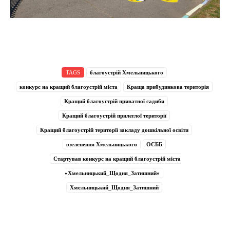
TAGS
благоустрій Хмельницького
конкурс на кращий благоустрій міста
Краща прибудинкова територія
Кращий благоустрій приватної садиби
Кращий благоустрій прилеглої території
Кращий благоустрій території закладу дошкільної освіти
озеленення Хмельницького
ОСББ
Стартував конкурс на кращий благоустрій міста
«Хмельницький_Щодня_Затишний»
Хмельницький_Щодня_Затишний