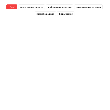
TAGS
медичні препарати
мобільний додаток
оригінальність ліків
підробка ліків
фармбізнес