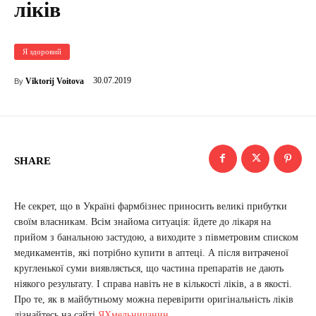
ліків
Я здоровий
30.07.2019
Viktorij Voitova
By
SHARE
Не секрет, що в Україні фармбізнес приносить великі прибутки
своїм власникам. Всім знайома ситуація: йдете до лікаря на
прийом з банальною застудою, а виходите з півметровим списком
медикаментів, які потрібно купити в аптеці. А після витраченої
кругленької суми виявляється, що частина препаратів не дають
ніякого результату. І справа навіть не в кількості ліків, а в якості.
Про те, як в майбутньому можна перевірити оригінальність ліків
дізнайтесь на сайті
ЯХмельничанин
.