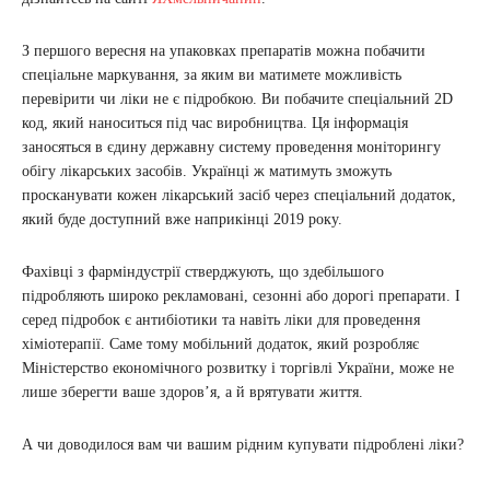
З першого вересня на упаковках препаратів можна побачити
спеціальне маркування, за яким ви матимете можливість
перевірити чи ліки не є підробкою. Ви побачите спеціальний 2D
код, який наноситься під час виробництва. Ця інформація
заносяться в єдину державну систему проведення моніторингу
обігу лікарських засобів. Українці ж матимуть зможуть
просканувати кожен лікарський засіб через спеціальний додаток,
який буде доступний вже наприкінці 2019 року.
Фахівці з фарміндустрії стверджують, що здебільшого
підробляють широко рекламовані, сезонні або дорогі препарати. І
серед підробок є антибіотики та навіть ліки для проведення
хіміотерапії. Саме тому мобільний додаток, який розробляє
Міністерство економічного розвитку і торгівлі України, може не
лише зберегти ваше здоров’я, а й врятувати життя.
А чи доводилося вам чи вашим рідним купувати підроблені ліки?