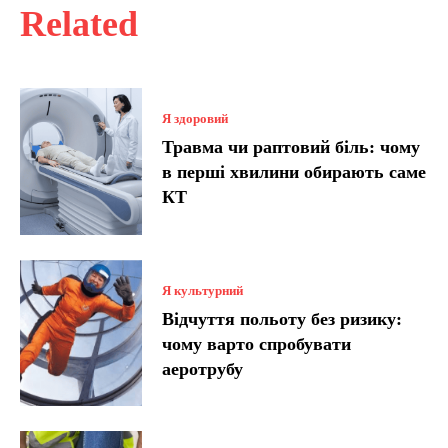
Related
Я здоровий
Травма чи раптовий біль: чому
в перші хвилини обирають саме
КТ
Я культурний
Відчуття польоту без ризику:
чому варто спробувати
аеротрубу