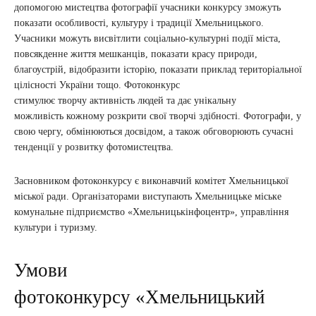
допомогою мистецтва фотографії учасники конкурсу зможуть
показати особливості, культуру і традиції Хмельницького.
Учасники можуть висвітлити соціально-культурні події міста,
повсякденне життя мешканців, показати красу природи,
благоустрій, відобразити історію, показати приклад територіальної
цілісності України тощо. Фотоконкурс
стимулює творчу активність людей та дає унікальну
можливість кожному розкрити свої творчі здібності. Фотографи, у
свою чергу, обмінюються досвідом, а також обговорюють сучасні
тенденції у розвитку фотомистецтва.
Засновником фотоконкурсу є виконавчий комітет Хмельницької
міської ради. Організаторами виступають Хмельницьке міське
комунальне підприємство «Хмельницькінфоцентр», управління
культури і туризму.
Умови
фотоконкурсу «Хмельницький