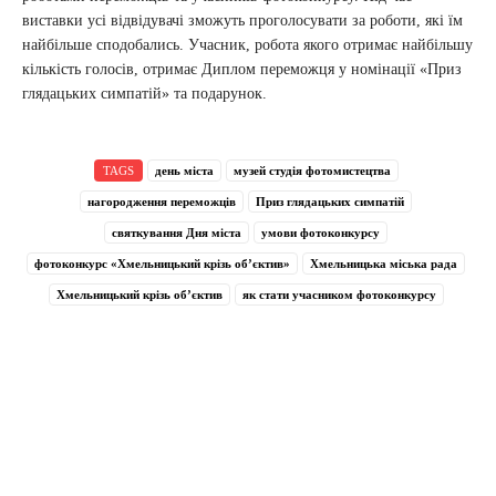
виставки усі відвідувачі зможуть проголосувати за роботи, які їм
найбільше сподобались. Учасник, робота якого отримає найбільшу
кількість голосів, отримає Диплом переможця у номінації «Приз
глядацьких симпатій» та подарунок.
TAGS
день міста
музей студія фотомистецтва
нагородження переможців
Приз глядацьких симпатій
святкування Дня міста
умови фотоконкурсу
фотоконкурс «Хмельницький крізь об’єктив»
Хмельницька міська рада
Хмельницький крізь об’єктив
як стати учасником фотоконкурсу