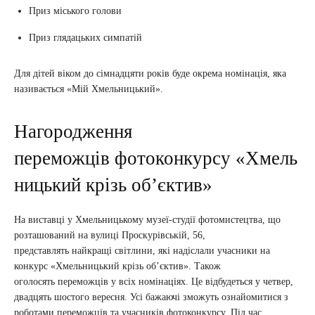
Приз міського голови
Приз глядацьких симпатій
Для дітей віком до сімнадцяти років буде окрема номінація, яка
називається «Мій Хмельницький».
Нагородження
переможців фотоконкурсу «Хмель
ницький крізь об’єктив»
На виставці у Хмельницькому
музеї-студії фотомистецтва, що
розташований на вулиці Проскурівській, 56,
представлять найкращі світлини, які надіслали учасники на
конкурс «Хмельницький крізь об’єктив». Також
оголосять переможців у всіх номінаціях. Це відбудеться у четвер,
двадцять шостого вересня. Усі бажаючі зможуть ознайомитися з
роботами переможців та учасників фотоконкурсу. Під час