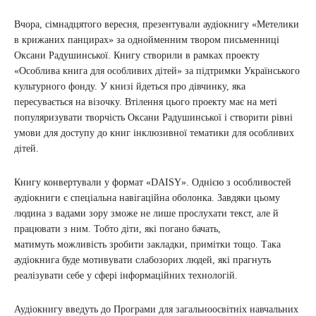
Вчора, сімнадцятого вересня, презентували аудіокнигу «Метелики
в крижаних панцирах» за однойменним твором письменниці
Оксани Радушинської. Книгу створили в рамках проекту
«Особлива книга для особливих дітей» за підтримки Українського
культурного фонду. У книзі йдеться про дівчинку, яка
пересувається на візочку. Втілення цього проекту має на меті
популяризувати творчість Оксани Радушинської і створити рівні
умови для доступу до книг інклюзивної тематики для особливих
дітей.
Книгу конвертували у формат «DAISY». Однією з особливостей
аудіокниги є спеціальна навігаційна оболонка. Завдяки цьому
людина з вадами зору зможе не лише прослухати текст, але й
працювати з ним. Тобто діти, які погано бачать,
матимуть можливість зробити закладки, примітки тощо. Така
аудіокнига буде мотивувати слабозорих людей, які прагнуть
реалізувати себе у сфері інформаційних технологій.
Аудіокнигу введуть до Програми для загальноосвітніх навчальних