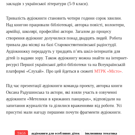
закладів з української літератури (5-9 класи).
Тривалість аудіокниги становить чотири години сорок хвилин.
Над книгою працювали бібліотекарі, авторка повісті, волонтери,
армійці, школярі, професійні актори. Загалом до процесу
створення аудіокниг долучилися понад двадцять людей. Робота
тривала два місяці на базі Старокостянтинівської радіостудії.
Аудіокнижку передадуть у тридцять п’ять шкіл-інтернатів для
дітей із вадами зору. Також аудіокнигу можна знайти на інтернет-
ресурсі Першої української дейзі-бібліотеки та на Всеукраїнській
платформі «Слухай». Про цей йдеться в сюжеті
МТРК «Місто»
.
Під час презентації аудіокниги команда проекту, авторка книги
Оксана Радушинська та актори, які взяли участь в озвученні
аудіокниги «Метелики в крижаних панцирах», відповідали на
запитання журналістів та ділилися враженнями від роботи. Усі
присутні мали нагоду першими почути фрагменти аудіокниги.
TAGS
аудіокниги для особливих діток
інклюзивна тематика