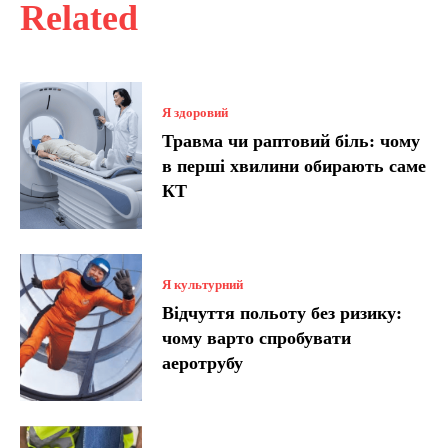
Related
Я здоровий
Травма чи раптовий біль: чому
в перші хвилини обирають саме
КТ
Я культурний
Відчуття польоту без ризику:
чому варто спробувати
аеротрубу