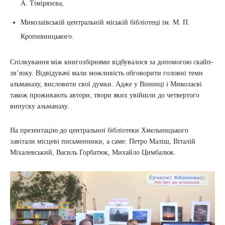
А. Тімірязєва,
Миколаївській центральній міській бібліотеці ім. М. П.
Кропивницького.
Спілкування між книгозбірнями відбувалося за допомогою скайп-
зв’язку. Відвідувачі мали можливість обговорити головні теми
альманаху, висловити свої думки. Адже у Вінниці і Миколаєві
також проживають автори, твори яких увійшли до четвертого
випуску альманаху.
На презентацію до центральної бібліотеки Хмельницького
завітали місцеві письменники, а саме: Петро Маліш, Віталій
Міхалевський, Василь Горбатюк, Михайло Цимбалюк.