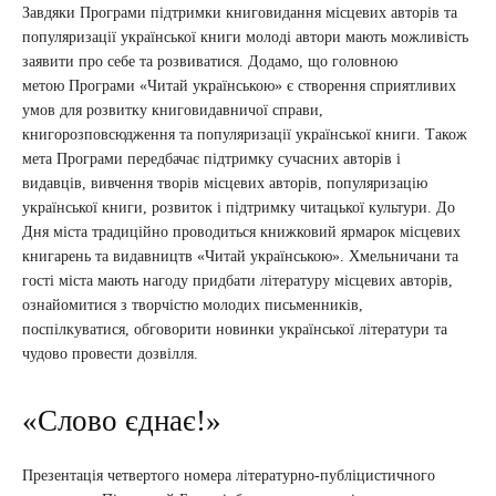
Завдяки Програми підтримки книговидання місцевих авторів та
популяризації української книги молоді автори мають можливість
заявити про себе та розвиватися. Додамо, що головною
метою Програми «Читай українською» є створення сприятливих
умов для розвитку книговидавничої справи,
книгорозповсюдження та популяризації української книги. Також
мета Програми передбачає підтримку сучасних авторів і
видавців, вивчення творів місцевих авторів, популяризацію
української книги, розвиток і підтримку читацької культури. До
Дня міста традиційно проводиться книжковий ярмарок місцевих
книгарень та видавництв «Читай українською». Хмельничани та
гості міста мають нагоду придбати літературу місцевих авторів,
ознайомитися з творчістю молодих письменників,
поспілкуватися, обговорити новинки української літератури та
чудово провести дозвілля.
«Слово єднає!»
Презентація четвертого номера літературно-публіцистичного