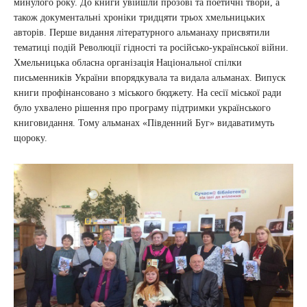
минулого року. До книги увійшли прозові та поетичні твори, а
також документальні хроніки тридцяти трьох хмельницьких
авторів. Перше видання літературного альманаху присвятили
тематиці подій Революції гідності та російсько-української війни.
Хмельницька обласна організація Національної спілки
письменників України впорядкувала та видала альманах. Випуск
книги профінансовано з міського бюджету. На сесії міської ради
було ухвалено рішення про програму підтримки українського
книговидання. Тому альманах «Південний Буг» видаватимуть
щороку.