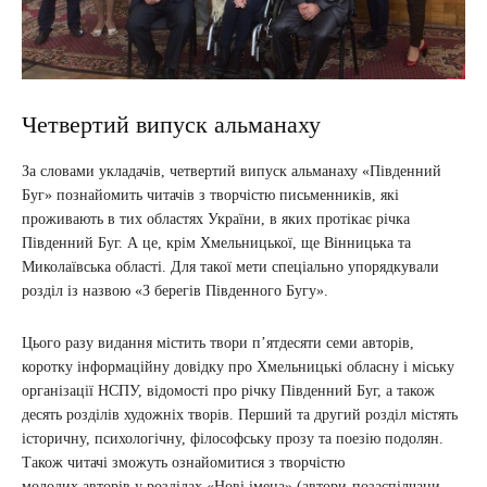
Четвертий випуск альманаху
За словами укладачів, четвертий випуск альманаху «Південний
Буг» познайомить читачів з творчістю письменників, які
проживають в тих областях України, в яких протікає річка
Південний Буг. А це, крім Хмельницької, ще Вінницька та
Миколаївська області. Для такої мети спеціально упорядкували
розділ із назвою «З берегів Південного Бугу».
Цього разу видання містить твори п’ятдесяти семи авторів,
коротку інформаційну довідку про Хмельницькі обласну і міську
організації НСПУ, відомості про річку Південний Буг, а також
десять розділів художніх творів. Перший та другий розділ містять
історичну, психологічну, філософську прозу та поезію подолян.
Також читачі зможуть ознайомитися з творчістю
молодих авторів у розділах «Нові імена» (автори-позаспілчани,