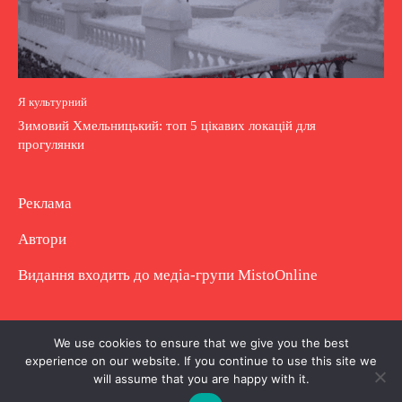
Я культурний
Зимовий Хмельницький: топ 5 цікавих локацій для
прогулянки
Реклама
Автори
Видання входить до медіа-групи
MistoOnline
Copyright © Повне використання матеріалу
We use cookies to ensure that we give you the best
experience on our website. If you continue to use this site we
заборонено. Частково можна з гіперпосиланням.
will assume that you are happy with it.