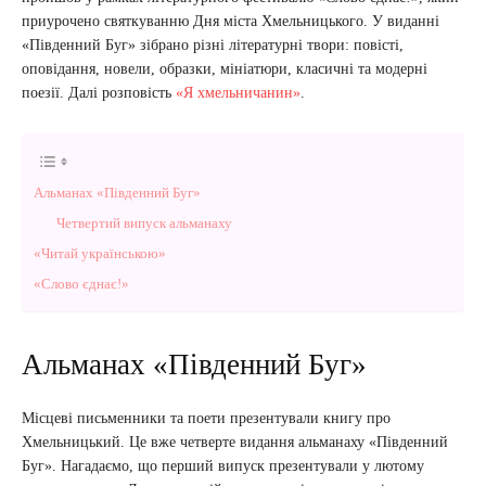
приурочено святкуванню Дня міста Хмельницького. У виданні
«Південний Буг» зібрано різні літературні твори: повісті,
оповідання, новели, образки, мініатюри, класичні та модерні
поезії.
Далі розповість
«Я хмельничанин»
.
Альманах «Південний Буг»
Четвертий випуск альманаху
«Читай українською»
«Слово єднає!»
Альманах «Південний Буг»
Місцеві письменники та поети презентували книгу про
Хмельницький. Це вже четверте видання альманаху «Південний
Буг». Нагадаємо, що перший випуск презентували у лютому