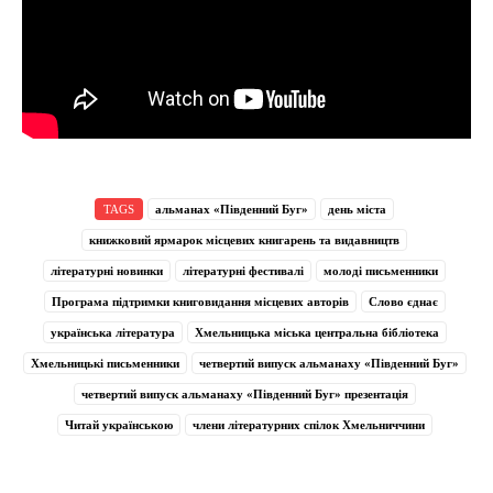
TAGS
альманах «Південний Буг»
день міста
книжковий ярмарок місцевих книгарень та видавництв
літературні новинки
літературні фестивалі
молоді письменники
Програма підтримки книговидання місцевих авторів
Слово єднає
українська література
Хмельницька міська центральна бібліотека
Хмельницькі письменники
четвертий випуск альманаху «Південний Буг»
четвертий випуск альманаху «Південний Буг» презентація
Читай українською
члени літературних спілок Хмельниччини