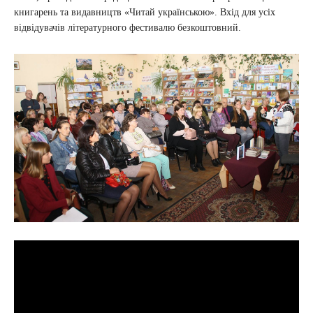
книгарень та видавництв «Читай українською». Вхід для усіх
відвідувачів літературного фестивалю безкоштовний.