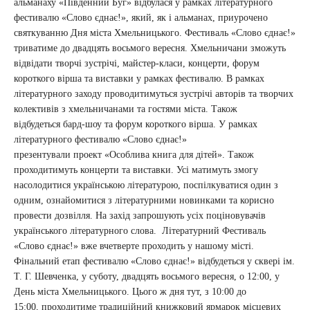
альманаху «Південний Буг» відбулася у рамках літературного
фестивалю «Слово єднає!», який, як і альманах, приурочено
святкуванню Дня міста Хмельницького. Фестиваль «Слово єднає!»
триватиме до двадцять восьмого вересня. Хмельничани зможуть
відвідати творчі зустрічі, майстер-класи, концерти, форум
короткого вірша та виставки у рамках фестивалю. В рамках
літературного заходу проводитимуться зустрічі авторів та творчих
колективів з хмельничанами та гостями міста. Також
відбудеться бард-шоу та форум короткого вірша. У рамках
літературного фестивалю «Слово єднає!»
презентували проект «Особлива книга для дітей». Також
проходитимуть концерти та виставки. Усі матимуть змогу
насолодитися українською літературою, поспілкуватися один з
одним, ознайомитися з літературними новинками та корисно
провести дозвілля. На захід запрошують усіх поціновувачів
українського літературного слова. Літературний Фестиваль
«Слово єднає!» вже вчетверте проходить у нашому місті.
Фінальний етап фестивалю «Слово єднає!» відбудеться у сквері ім.
Т. Г. Шевченка, у суботу, двадцять восьмого вересня, о 12:00, у
День міста Хмельницького. Цього ж дня тут, з 10:00 до
15:00, проходитиме традиційний книжковий ярмарок місцевих