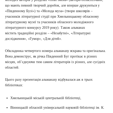
що мають певний творчий доробок, але вперше друкуються у
«Південному Бузі») та «Молода муза» (твори школярів –
учасників літературної студії при Хмельницькому обласному
літературному музеї та учасників обласного молодіжного
літературного конкурсу 2019 року). Також альманах
містить традиційні розділи – «Незабутні», «Літературні
дослідження», «Гумор», «Для дітей».
Обкладинка четвертого номера альманаху яскрава та оригінальна.
Вона демонструє, як річка Південний Буг протікає в різних
місцях, об’єднуючи тим самим літераторів із різних, але сусідніх
областей.
Цього разу презентація альманаху відбувалася аж в трьох
бібліотеках:
Хмельницькій міській центральній бібліотеці,
Вінницькій обласній універсальній науковій бібліотеці ім. К.