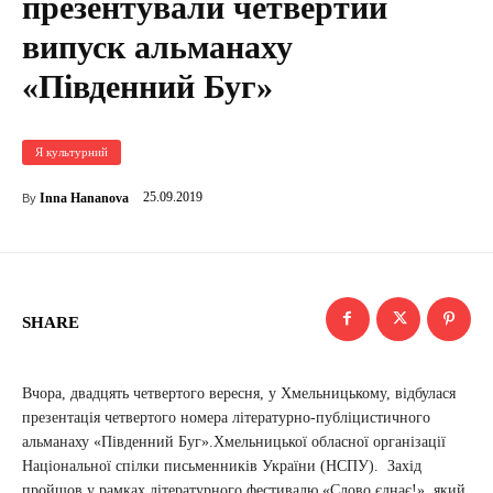
презентували четвертий
випуск альманаху
«Південний Буг»
Я культурний
25.09.2019
Inna Hananova
By
SHARE
Вчора, двадцять четвертого вересня, у Хмельницькому, відбулася
презентація четвертого номера літературно-публіцистичного
альманаху «Південний Буг».Хмельницької обласної організації
Національної спілки письменників України (НСПУ). Захід
пройшов у рамках літературного фестивалю «Слово єднає!», який