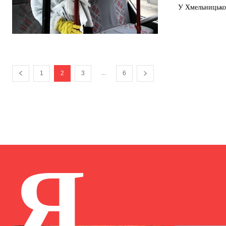
У Хмельницьком
...
1
2
3
6
Я