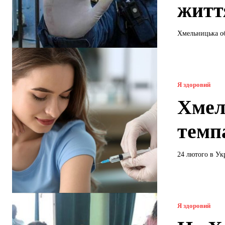
житт
Хмельницька обл
Я здоровий
Хмел
темп
24 лютого в Укр
Я здоровий