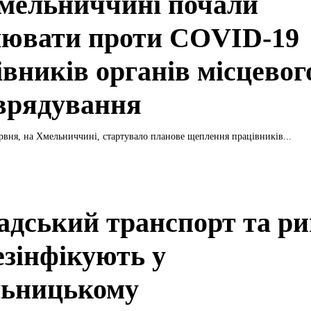
мельниччині почали
ювати проти COVID-19
івників органів місцевог
врядування
ервня, на Хмельниччині, стартувало планове щеплення працівників...
адський транспорт та ри
езінфікують у
ьницькому