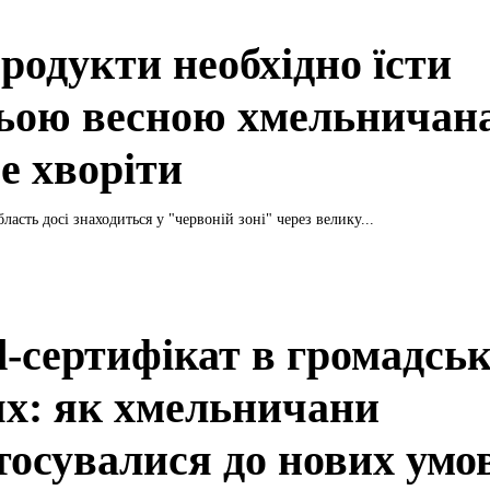
родукти необхідно їсти
ьою весною хмельничан
е хворіти
асть досі знаходиться у "червоній зоні" через велику...
d-сертифікат в громадсь
ях: як хмельничани
тосувалися до нових умо