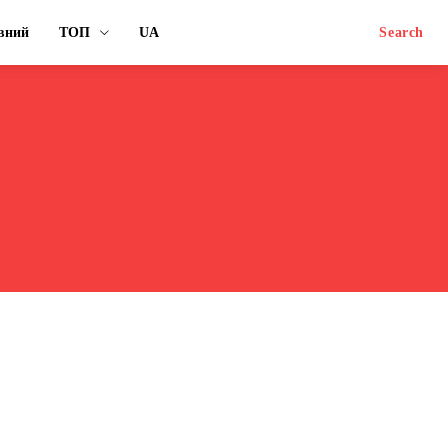
вний
ТОП
UA
Search