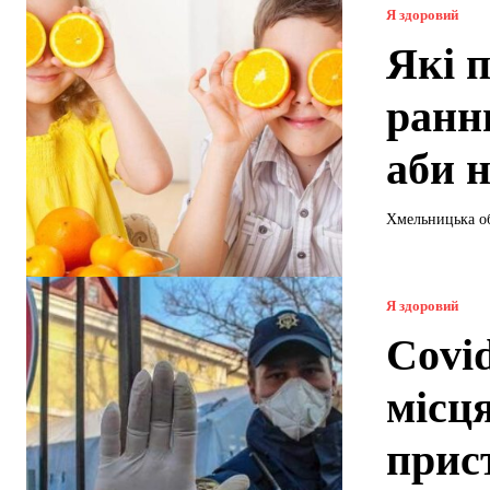
Я здоровий
Які п
ранн
аби н
Хмельницька обл
Я здоровий
Covi
місц
прис