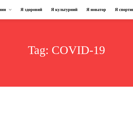
нин
Я здоровий
Я культурний
Я новатор
Я спорти
Tag:
COVID-19