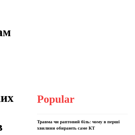
ам
ких
Popular
Травма чи раптовий біль: чому в перші
в
хвилини обирають саме КТ