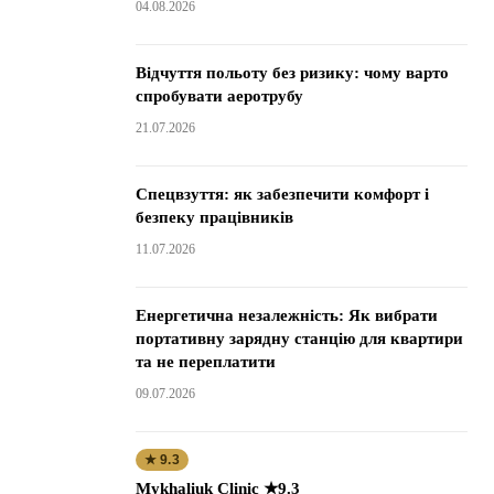
04.08.2026
Відчуття польоту без ризику: чому варто
спробувати аеротрубу
21.07.2026
Спецвзуття: як забезпечити комфорт і
безпеку працівників
11.07.2026
Енергетична незалежність: Як вибрати
портативну зарядну станцію для квартири
та не переплатити
09.07.2026
★ 9.3
Mykhaliuk Clinic ★9.3