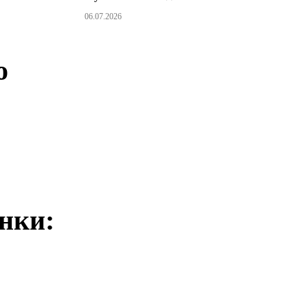
06.07.2026
о
нки: