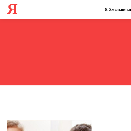
Я
Я Хмельнича