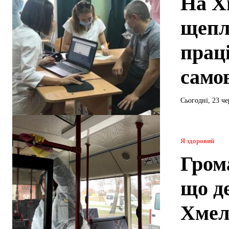
На Х
щепл
прац
само
Сьогодні, 23 ч
Я здоровий
Гром
що д
Хмел