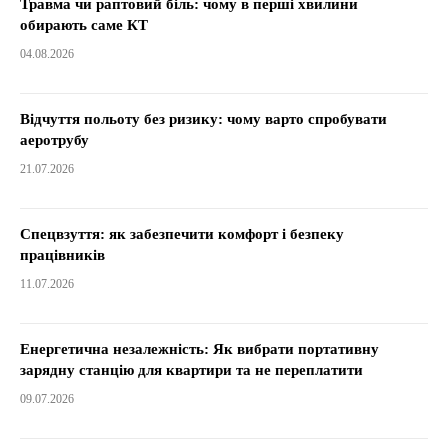
Травма чи раптовий біль: чому в перші хвилини
обирають саме КТ
04.08.2026
Відчуття польоту без ризику: чому варто спробувати
аеротрубу
21.07.2026
Спецвзуття: як забезпечити комфорт і безпеку
працівників
11.07.2026
Енергетична незалежність: Як вибрати портативну
зарядну станцію для квартири та не переплатити
09.07.2026