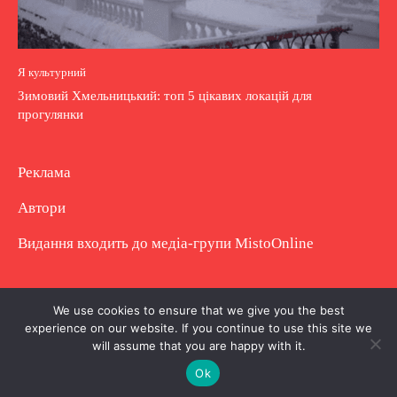
Я культурний
Зимовий Хмельницький: топ 5 цікавих локацій для
прогулянки
Реклама
Автори
Видання входить до медіа-групи
MistoOnline
Copyright © Повне використання матеріалу
We use cookies to ensure that we give you the best
experience on our website. If you continue to use this site we
заборонено. Частково можна з гіперпосиланням.
will assume that you are happy with it.
Ok
.
.
.