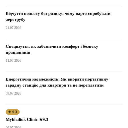
Відчуття польоту без ризику: чому варто спробувати
аеротрубу
21.07.2026
Спецвзуття: як забезпечити комфорт і безпеку
працівників
11.07.2026
Енергетична незалежність: Як вибрати портативну
зарядну станцію для квартири та не переплатити
09.07.2026
★ 9.3
Mykhaliuk Clinic ★9.3
06.07.2026