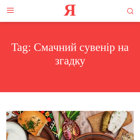
Я
Tag:
Смачний сувенір на
згадку