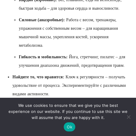
быстрая ходьба – для здоровья сердца и выносливости.
Силовые (анаэробные):
Работа с весом, тренажеры,
упражнения с собственным весом – для наращивания
мышечной массы, укрепления костей, ускорения
метаболизма.
Гибкость и мобильность:
Йога, стретчинг, пилатес – для
улучшения диапазона движений, предотвращения травм.
Найдите то, что нравится:
Ключ к регулярности – получать
удовольствие от процесса. Экспериментируйте с различными
видами активности.
We use cookies to ensure that we give you the best
NEAT (термогенез активности без упражнений):
Это
experience on our website. If you continue to use this site we
энергия, затрачиваемая на любую активность, кроме сна, еды и
will assume that you are happy with it.
спорта. Увеличение NEAT (ходить пешком вместо ездить,
Ok
подниматься по лестнице, работать стоя) может существенно