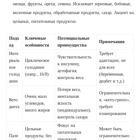
овощи, фрукты, орехи, семена. Исключает зерновые, бобовые,
молочные продукты, обработанные продукты, сахар. Акцент на
цельных, питательных продуктах.
Подх
Ключевые
Потенциальные
Примечания
од
особенности
преимущества
Инте
Требует
Чувствительность
рваль
Циклическое
адаптации, не
к инсулину,
ное
голодание
для всех
аутофагия,
голод
(напр., 16/8)
(беременные,
контроль веса
ание
диабет и т.д.)
Потеря веса,
Ограничительна
Очень мало
ментальная
Кето
я, «кето-грипп»,
углеводов,
ясность
диета
требует
много жиров
(индивидуально),
планирования
контроль сахара
Фокус на
Цельные
Может быть
питательных
Пале
продукты, без
ограничительно
продуктах,