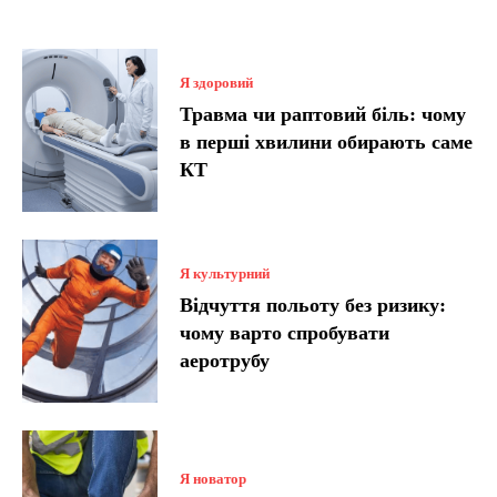
Я здоровий
Травма чи раптовий біль: чому
в перші хвилини обирають саме
КТ
Я культурний
Відчуття польоту без ризику:
чому варто спробувати
аеротрубу
Я новатор