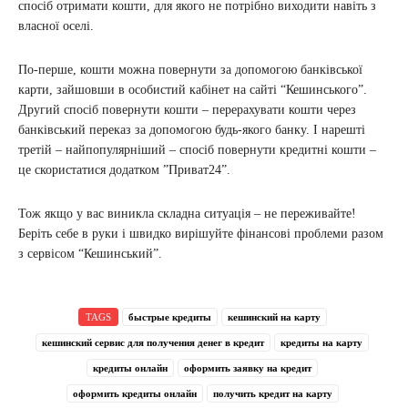
спосіб отримати кошти, для якого не потрібно виходити навіть з
власної оселі.
По-перше, кошти можна повернути за допомогою банківської
карти, зайшовши в особистий кабінет на сайті “Кешинського”.
Другий спосіб повернути кошти – перерахувати кошти через
банківський переказ за допомогою будь-якого банку. І нарешті
третій – найпопулярніший – спосіб повернути кредитні кошти –
це скористатися додатком ”Приват24”.
Тож якщо у вас виникла складна ситуація – не переживайте!
Беріть себе в руки і швидко вирішуйте фінансові проблеми разом
з сервісом “Кешинський”.
TAGS
быстрые кредиты
кешинский на карту
кешинский сервис для получения денег в кредит
кредиты на карту
кредиты онлайн
оформить заявку на кредит
оформить кредиты онлайн
получить кредит на карту