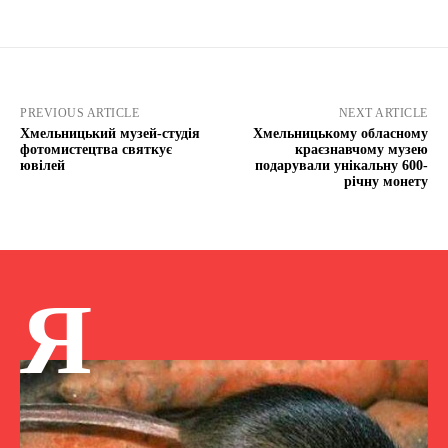
PREVIOUS ARTICLE
NEXT ARTICLE
Хмельницький музей-студія
Хмельницькому обласному
фотомистецтва святкує
краєзнавчому музею
ювілей
подарували унікальну 600-
річну монету
Я