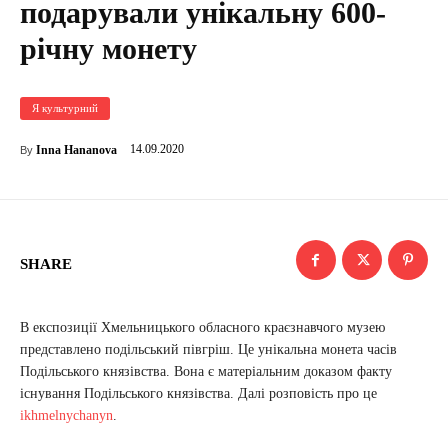
подарували унікальну 600-
річну монету
Я культурний
14.09.2020
Inna Hananova
By
SHARE
В експозиції Хмельницького обласного краєзнавчого музею
представлено подільський півгріш. Це унікальна монета часів
Подільського князівства. Вона є матеріальним доказом факту
існування Подільського князівства. Далі розповість про це
ikhmelnychanyn
.