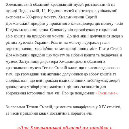
Хмельницький обласний краєзнавчий музей розташований на
вулиці Подільській, 12. Недавно музей презентував унікальний
експонат – 600-річну монету. Хмельничанин Сергій
Довжанський придбав у приватного колекціонера цю монету часів
Подільського князівства. Спочатку він організував у соцмережі
збір коштів на придбання монети. До цієї акції долучилися люди з
різних куточків України. Кошти на монету перераховували
одесити, кияни, харків’яни та мешканці інших міст. Потім Сергій
Довжанський придбав цю монету за зібрані кошти та подарував її
музею. Заступниця директора Хмельницького обласного
краєзнавчого музею Тетяна Смолій каже, що приємно здивована
тим, що громадяни так активно долучилися до збору коштів та
сподівається, що цей приклад надихне інших небайдужих людей
допомагати у зборі різноманітних цінних експонатів для
збереження історичної пам’яті. Про це повідомляє
«Суспільне»
.
За словами Тетяни Смолій, ця монета викарбувана у XIV столітті,
за часів правління князя Костянтина Коріатовича.
«Для Хмельницької області ця знахідка є