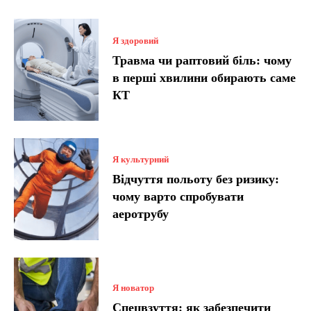
Я здоровий
Травма чи раптовий біль: чому
в перші хвилини обирають саме
КТ
Я культурний
Відчуття польоту без ризику:
чому варто спробувати
аеротрубу
Я новатор
Спецвзуття: як забезпечити