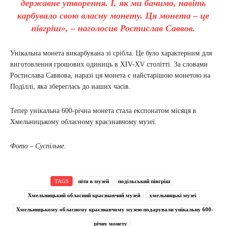
державне утворення. І, як ми бачимо, навіть
карбувало свою власну монету. Ця монета – це
півгріш», – наголосив Ростислав Саввов.
Унікальна монета викарбувана зі срібла. Це було характерним для
виготовлення грошових одиниць в XIV-XV столітті. За словами
Ростислава Саввова, наразі ця монета є найстарішою монетою на
Поділлі, яка збереглась до наших часів.
Тепер унікальна 600-річна монета стала експонатом місяця в
Хмельницькому обласному краєзнавчому музеї.
Фото – Суспільне.
TAGS
піти в музей
подільський півгріш
Хмельницький обласний краєзнавчий музей
хмельницькі музеї
Хмельницькому обласному краєзнавчому музею подарували унікальну 600-
річну монету