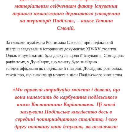
матеріальним свідченням факту існування
першого незалежного державного утворення
на території Поділля», – каже Тетяна
Смолій.
За словами нумізмата Ростислава Саввова, про подільський
півгріш згадували в історичних документах XIV-XV століття.
Однак в нумізматиці була дискусія щодо її існування. Сімнадцять
років тому, у Дунаївцях, цю монету було знайдено
та ідентифіковано як подільський півгріш. Дослідник розповідає
також про, що значила ця монета в часи Подільського князівства.
«Ми провели атрибуцію монети і довели, що
вона належить до карбування подільського
князя Костянтина Коріатовича. Ці князі
заснували Подільське князівство десь в
середині чотирнадцятого століття, і всю
другу половину воно існувало, як незалежне