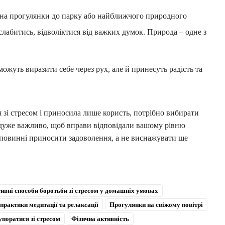
 на прогулянки до парку або найближчого природного
лабитись, відволіктися від важких думок. Природа – одне з
жуть виразити себе через рух, але й принесуть радість та
 зі стресом і приносила лише користь, потрібно вибирати
ж дуже важливо, щоб вправи відповідали вашому рівню
я повинні приносити задоволення, а не виснажувати ще
ивні способи боротьби зі стресом у домашніх умовах
практики медитації та релаксації
Прогулянки на свіжому повітрі
упоратися зі стресом
Фізична активність