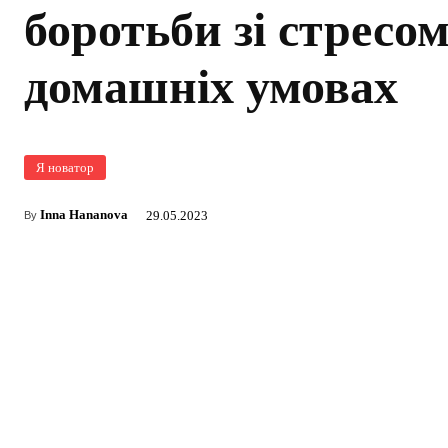
боротьби зі стресом
домашніх умовах
Я новатор
Inna Hananova
29.05.2023
By