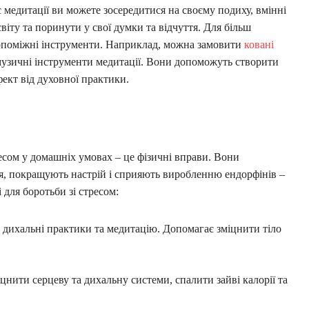
 медитації ви можете зосередитися на своєму подиху, вмінні
віту та поринути у свої думки та відчуття. Для більш
опоміжні інструменти. Наприклад, можна замовити
ковані
 музичні інструменти медитації. Вони допоможуть створити
ект від духовної практики.
есом у домашніх умовах – це фізичні вправи. Вони
я, покращують настрій і сприяють виробленню ендорфінів –
 для боротьби зі стресом:
, дихальні практики та медитацію. Допомагає зміцнити тіло
нити серцеву та дихальну системи, спалити зайві калорії та