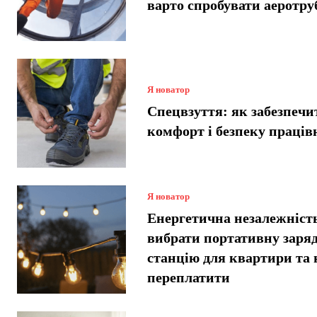
варто спробувати аеротру
Я новатор
Спецвзуття: як забезпечи
комфорт і безпеку праців
Я новатор
Енергетична незалежніст
вибрати портативну заря
станцію для квартири та 
переплатити