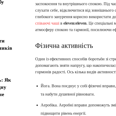
бу
заспокоєння та внутрішнього спокою. Під час
слухати себе, відключитися від зовнішнього с
глибокого занурення корисно використати д
співаючі чаші
в
eleven:eleven
. Це спеціальні
атмосферу спокою та гармонії, посилюючи еф
ти
Фізична активність
ників
Один із ефективних способів боротьби зі стр
допомагають зняти напругу, що накопичилас
гормонів радості. Ось кілька видів активності
ь: Як
Йога. Вона поєднує у собі фізичні вправи
дну
не
та набути душевної рівноваги.
Аеробіка. Аеробні вправи допоможуть зміц
підвищити рівень енергії.