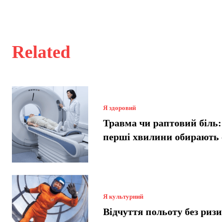
Related
Я здоровий
Травма чи раптовий біль:
перші хвилини обирають
Я культурний
Відчуття польоту без риз