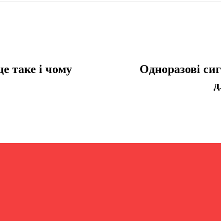
е таке і чому
Одноразові сиг
д