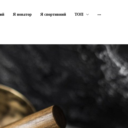
ий
Я новатор
Я спортивний
ТОП