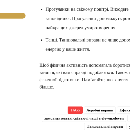
Прогулянки на свіжому повітрі. Виходьте
заповідника. Прогулянки допоможуть розс
найкращих джерел умиротворення.
Танці. Танцювальні вправи не лише допомо
енергію у ваше життя.
Щоб фізична активність допомагала боротися
заняття, які вам справді подобаються. Тако
фізичної підготовки. Пам’ятайте, що занятт
більше.
TAGS
Аеробні вправи
Ефект
замовити ковані співаючі чаші в eleven:eleven
Танцювальні вправи