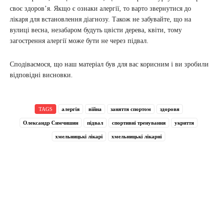
своє здоров’я. Якщо є ознаки алергії, то варто звернутися до
лікаря для встановлення діагнозу. Також не забувайте, що на
вулиці весна, незабаром будуть цвісти дерева, квіти, тому
загострення алергії може бути не через підвал.
Сподіваємося, що наш матеріал був для вас корисним і ви зробили
відповідні висновки.
TAGS
алергія
війна
заняття спортом
здоровя
Олександр Симчишин
підвал
спортивні тренування
укриття
хмельницькі лікарі
хмельницькі лікарні