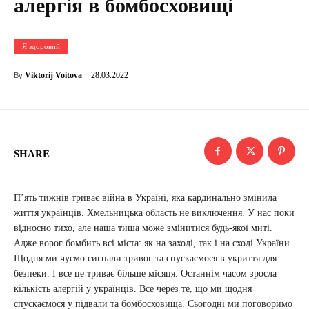
алергія в бомбосховищі
Я здоровий
28.03.2022
Viktorij Voitova
By
SHARE
П’ять тижнів триває війна в Україні, яка кардинально змінила
життя українців. Хмельницька область не виключення. У нас поки
відносно тихо, але наша тиша може змінитися будь-якої миті.
Адже ворог бомбить всі міста: як на заході, так і на сході України.
Щодня ми чуємо сигнали тривог та спускаємося в укриття для
безпеки. І все це триває більше місяця. Останнім часом зросла
кількість алергій у українців. Все через те, що ми щодня
спускаємося у підвали та бомбосховища. Сьогодні ми поговоримо