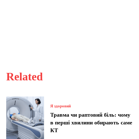
Related
Я здоровий
Травма чи раптовий біль: чому
в перші хвилини обирають саме
КТ