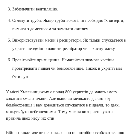
Забезпечити вентиляцію.
Оглянути труби. Якщо труби вологі, то необхідно їх витерти,
вимити з доместосом та замотати скотчем.
Використовувати маски і респіратори. Як тільки спускаєтеся в
укриття неодмінно одягати респіратор чи захисну маску.
Провітрюйте приміщення. Намагайтеся якомога частіше
провітрювати підвал чи бомбосховище. Також в укритті має
бути сухо.
У місті Хмельницькому є понад 800 укриттів де мають змогу
ховатися хмельничани. Але якщо ви мешкаєте далеко від
бомбосховища і вам доводиться спускатися в підвали, то деякі
можуть бути небезпечними. Тому можна використовувати
правила двох несучих стін.
Війна триває, але це не означає, що не потрібно турбуватися про