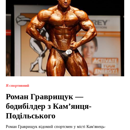
Я спортивний
Роман Граврищук —
бодибілдер з Кам’янця-
Подільського
Роман Граврищук відомий спортсмен у місті Кам'янець-