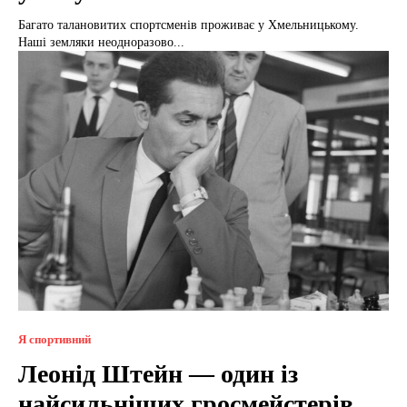
Багато талановитих спортсменів проживає у Хмельницькому.
Наші земляки неодноразово...
Я спортивний
Леонід Штейн — один із
найсильніших гросмейстерів