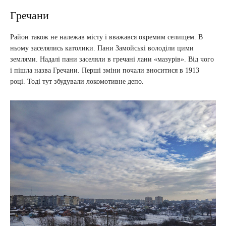
Гречани
Район також не належав місту і вважався окремим селищем. В
ньому заселялись католики. Пани Замойські володіли цими
землями. Надалі пани заселяли в гречані лани «мазурів». Від чого
і пішла назва Гречани. Перші зміни почали вноситися в 1913
році. Тоді тут збудували локомотивне депо.