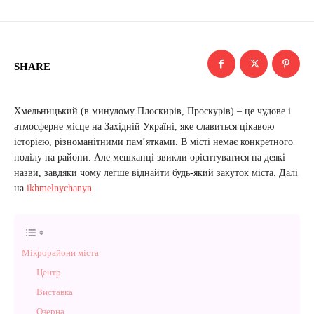
SHARE
Хмельницький (в минулому Плоскирів, Проскурів) – це чудове і
атмосферне місце на Західній Україні, яке славиться цікавою
історією, різноманітними пам’ятками. В місті немає конкретного
поділу на райони. Але мешканці звикли орієнтуватися на деякі
назви, завдяки чому легше віднайти будь-який закуток міста. Далі
на
ikhmelnychanyn
.
Мікрорайони міста
Центр
Виставка
Озерна