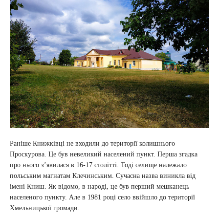
Раніше Книжківці не входили до території колишнього
Проскурова. Це був невеликий населений пункт. Перша згадка
про нього з’явилася в 16-17 столітті. Тоді селище належало
польським магнатам Клечинським. Сучасна назва виникла від
імені Книш. Як відомо, в народі, це був перший мешканець
населеного пункту. Але в 1981 році село ввійшло до території
Хмельницької громади.