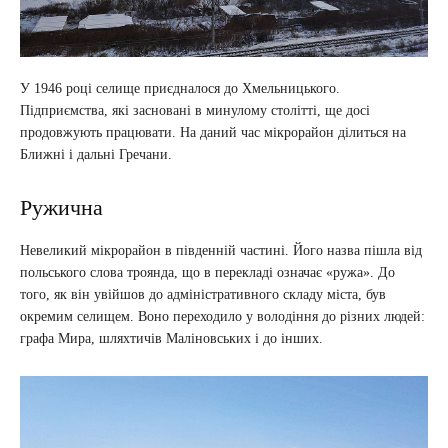
У 1946 році селище приєдналося до Хмельницького.
Підприємства, які засновані в минулому столітті, ще досі
продовжують працювати. На даний час мікрорайон ділиться на
Ближні і дальні Гречани.
Ружична
Невеликий мікрорайон в південній частині. Його назва пішла від
польського слова троянда, що в перекладі означає «ружа». До
того, як він увійшов до адміністративного складу міста, був
окремим селищем. Воно переходило у володіння до різних людей:
графа Мира, шляхтичів Маліновських і до інших.