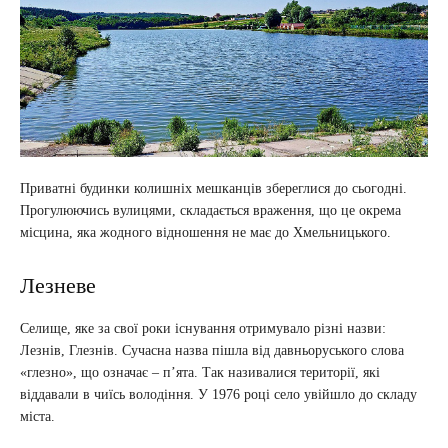
Приватні будинки колишніх мешканців збереглися до сьогодні.
Прогулюючись вулицями, складається враження, що це окрема
місцина, яка жодного відношення не має до Хмельницького.
Лезневе
Селище, яке за свої роки існування отримувало різні назви:
Лезнів, Глезнів. Сучасна назва пішла від давньоруського слова
«глезно», що означає – п’ята. Так називалися території, які
віддавали в чиїсь володіння. У 1976 році село увійшло до складу
міста.