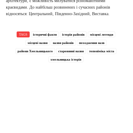
архітектури, є можливість милуватися різноманітними
краєвидами. До найбільш розвинених і сучасних районів
відносяться: Центральний, Південно-Західний, Виставка.
TAGS
історичні факти
історія районів
місцеві легенди
місцеві назви
назви районів
походження назв
райони Хмельницького
старовинні назви
топоніміка міста
хмельницька історія