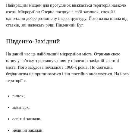
Найкращим місцем для прогулянок вважається територія навколо
озера. Мікрорайон Озерна поєднує в собі затишок, спокій і
одночасно добре розвинену інфраструктуру. Його назва пішла від
ставків, які належать річці Південний Буг.
Південно-Західний
На даний час це найбільший мікрорайон міста. Отримав свою
назву у зв’язку з розташуванням у південно-західній частині
міста. Його забудова почалася з 1960-х років. По сьогодні,
будівництва не припиняються і він постійно оновлюється. На його
території є:
ринок;
аквапарк;
освітні заклади;
медичні заклади;