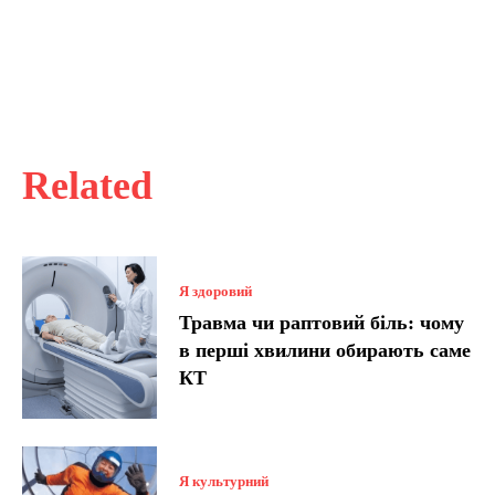
Related
Я здоровий
Травма чи раптовий біль: чому
в перші хвилини обирають саме
КТ
Я культурний