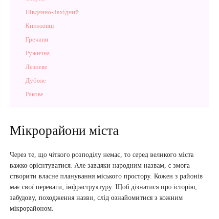
Південно-Західний
Книжківці
Гречани
Ружична
Лезневе
Дубове
Ракове
Мікрорайони міста
Через те, що чіткого розподілу немає, то серед великого міста
важко орієнтуватися. Але завдяки народним назвам, є змога
створити власне планування міського простору. Кожен з районів
має свої переваги, інфраструктуру. Щоб дізнатися про історію,
забудову, походження назви, слід ознайомитися з кожним
мікрорайоном.