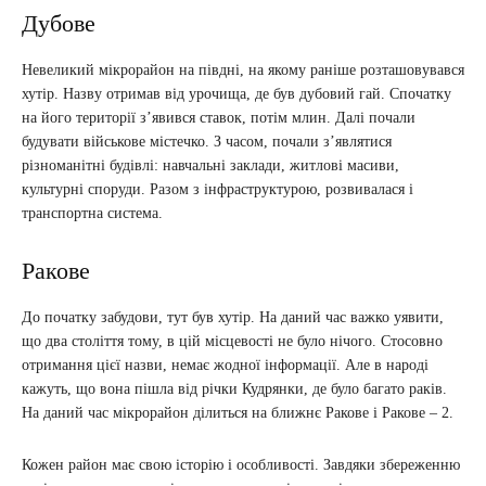
Дубове
Невеликий мікрорайон на півдні, на якому раніше розташовувався
хутір. Назву отримав від урочища, де був дубовий гай. Спочатку
на його території з’явився ставок, потім млин. Далі почали
будувати військове містечко. З часом, почали з’являтися
різноманітні будівлі: навчальні заклади, житлові масиви,
культурні споруди. Разом з інфраструктурою, розвивалася і
транспортна система.
Ракове
До початку забудови, тут був хутір. На даний час важко уявити,
що два століття тому, в цій місцевості не було нічого. Стосовно
отримання цієї назви, немає жодної інформації. Але в народі
кажуть, що вона пішла від річки Кудрянки, де було багато раків.
На даний час мікрорайон ділиться на ближнє Ракове і Ракове – 2.
Кожен район має свою історію і особливості. Завдяки збереженню