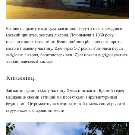
Раніше на цьому місці була залізниця. Поруч з нею знаходився
міський цвинтар, земська лікарня. Починаючи з 1960 року,
почалися вноситися зміни. Було прийнято рішення розширити
місто в південну частину. Вже через 5-7 років, з’явилися перші
забудови: лікарня, багатоповерхівки. Далі почали відбудовуватися
заводи, навчальні заклади.
Книжківці
Займає південно-східну частину Хмельницького. Відомий серед
мешканців своїми затишними провулками і архітектурними
будинками. Це романтична місцина, в якій є мальовничі річки зі
струмочками, старовинні мости.