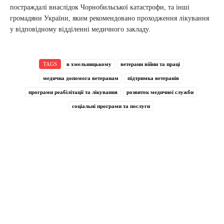
постраждалі внаслідок Чорнобильської катастрофи, та інші
громадяни України, яким рекомендовано проходження лікування
у відповідному відділенні медичного закладу.
TAGS
в хмельницькому
ветерани війни та праці
медична допомога ветеранам
підтримка ветеранів
програми реабілітації та лікування
розвиток медичної служби
соціальні програми та послуги