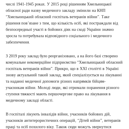
числі 1941-1945 роках. У 2015 році рішенням Хмельницької
обласної ради назву медичного закладу змінили на КНП
“Хмельницький обласний госпіталь ветеранів війни”. Таке
рішення пов’язане з тим, що кількість осіб, які постраждали від
безпосередньої участі в бойових діях на сході України значно
зросла та потребувала відповідного соціального і медичного
забезпечення.
З 2019 року заклад було реорганізовано, а на його базі створено
комунальне некомерційне підприємство “Хмельницький обласний
госпіталь ветеранів війни”. Прикро, що в XXI столітті в Україні
знову актуальний такий заклад, який спеціалізується на лікуванні
та наданні медичної допомоги різних напрямків бійцям-
учасникам війни. Молоді люди, які отримали поранення різного
ступеня тяжкості мають першочергове право на лікування в
медичному закладі області.
В госпіталі лікують інвалідів війни, учасників бойових дій,
учасників антитерористичних операцій, “Дітей війни”, ветеранів
праці та осіб похилого віку. Також сюди можуть звернутися