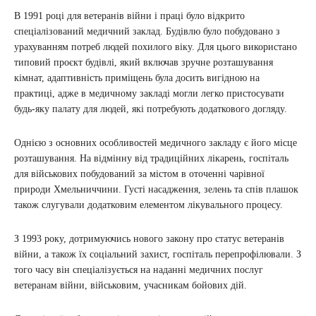
В 1991 році для ветеранів війни і праці було відкрито
спеціалізований медичний заклад. Будівлю було побудовано з
урахуванням потреб людей похилого віку. Для цього використано
типовий проєкт будівлі, який включав зручне розташування
кімнат, адаптивність приміщень була досить вигідною на
практиці, адже в медичному закладі могли легко пристосувати
будь-яку палату для людей, які потребують додаткового догляду.
Однією з основних особливостей медичного закладу є його місце
розташування. На відмінну від традиційних лікарень, госпіталь
для військових побудований за містом в оточенні чарівної
природи Хмельниччини. Густі насадження, зелень та спів плашок
також слугували додатковим елементом лікувального процесу.
З 1993 року, дотримуючись нового закону про статус ветеранів
війни, а також їх соціальний захист, госпіталь перепрофілювали. З
того часу він спеціалізується на наданні медичних послуг
ветеранам війни, військовим, учасникам бойових дій.