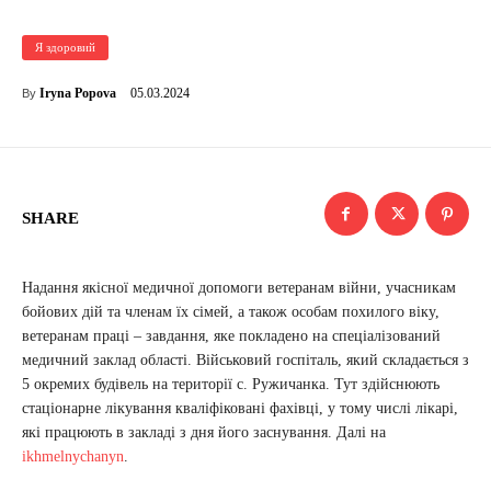
Я здоровий
05.03.2024
Iryna Popova
By
SHARE
Надання якісної медичної допомоги ветеранам війни, учасникам
бойових дій та членам їх сімей, а також особам похилого віку,
ветеранам праці – завдання, яке покладено на спеціалізований
медичний заклад області. Військовий госпіталь, який складається з
5 окремих будівель на території с. Ружичанка. Тут здійснюють
стаціонарне лікування кваліфіковані фахівці, у тому числі лікарі,
які працюють в закладі з дня його заснування. Далі на
ikhmelnychanyn
.