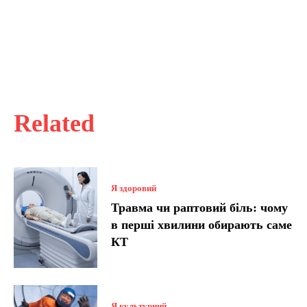
Related
Я здоровий
Травма чи раптовий біль: чому
в перші хвилини обирають саме
КТ
Я культурний