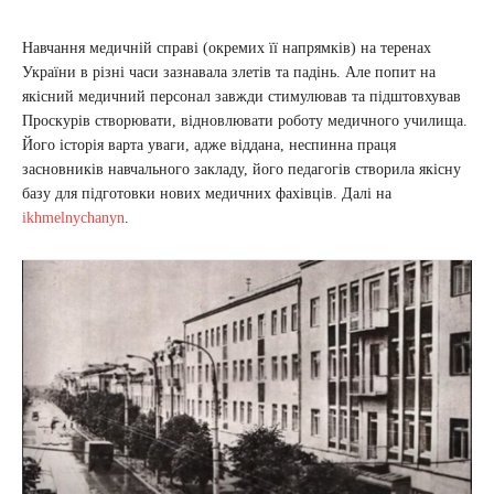
Навчання медичній справі (окремих її напрямків) на теренах
України в різні часи зазнавала злетів та падінь. Але попит на
якісний медичний персонал завжди стимулював та підштовхував
Проскурів створювати, відновлювати роботу медичного училища.
Його історія варта уваги, адже віддана, неспинна праця
засновників навчального закладу, його педагогів створила якісну
базу для підготовки нових медичних фахівців. Далі на
ikhmelnychanyn
.