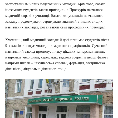
застосуванням нових педагогічних методик. Крім того, багато
іноземних студентів також приїздили в Проскурів навчатися
медичній справі в училищі. Багато випускників навчального
закладу продовжували отримувати знання й в інших вищих
навчальних закладах, розвиваючи свій професійних потенціал.
Хмельницький медичний коледж й досі приймає студентів після
9-х класів та готує молодших медичних працівників. Сучасний
навчальний заклад пропонує низку цікавих та перспективних
напрямків медицини, серед яких вдалося зберегти перші фахові
напрями школи – “акушерська справа”, фармація, сестринська
діяльність, лікувальна діяльність тощо.