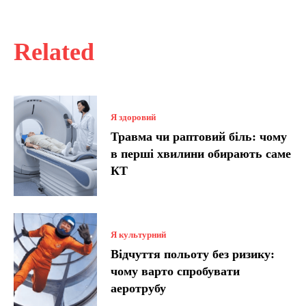
Related
Я здоровий
Травма чи раптовий біль: чому
в перші хвилини обирають саме
КТ
Я культурний
Відчуття польоту без ризику:
чому варто спробувати
аеротрубу