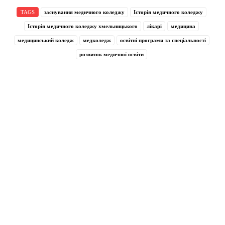
TAGS
заснування медичного коледжу
Історія медичного коледжу
Історія медичного коледжу хмельницького
лікарі
медицина
медицинський коледж
медколедж
освітні програми та спеціальності
розвиток медичної освіти