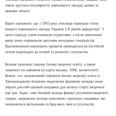
також зростала популярність навчального закладу далеко за
межами області.
Варто зауважити, що з 1993 року училище отримало статус
вищого навчального закладу України I-II рівнів акредитації. З
цього періоду учнів називали студентами, а після закінчення
вишу вони отримували дипломи молодших спеціалістів.
Вдосконалення навчальних процесів проводиться на постійній
основі відповідно до потреб та розвитку суспільства.
Коледж пропонує хорошу базову медичну освіту, а також
запрошує на навчання на курси масажу, ЛФК, косметології.
Кожен, хто зацікавлений отримати базову медичну освіту в
Хмельницькому базовому медичному фаховому коледжі може
обрати для себе цікавий напрямок для легкого старту медичної
кар’єри. Адже, саме базовий коледж формує розуміння медичної
справи, зацікавлює молоде покоління і пропонує напрямки, які
залишаються актуальним за будь-яких змін в суспільстві.