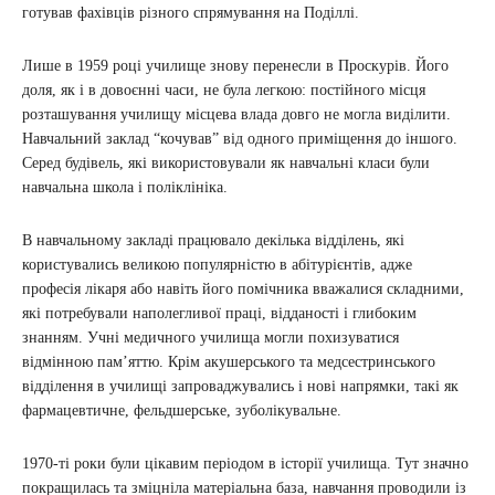
готував фахівців різного спрямування на Поділлі.
Лише в 1959 році училище знову перенесли в Проскурів. Його
доля, як і в довоєнні часи, не була легкою: постійного місця
розташування училищу місцева влада довго не могла виділити.
Навчальний заклад “кочував” від одного приміщення до іншого.
Серед будівель, які використовували як навчальні класи були
навчальна школа і поліклініка.
В навчальному закладі працювало декілька відділень, які
користувались великою популярністю в абітурієнтів, адже
професія лікаря або навіть його помічника вважалися складними,
які потребували наполегливої праці, відданості і глибоким
знанням. Учні медичного училища могли похизуватися
відмінною пам’яттю. Крім акушерського та медсестринського
відділення в училищі запроваджувались і нові напрямки, такі як
фармацевтичне, фельдшерське, зуболікувальне.
1970-ті роки були цікавим періодом в історії училища. Тут значно
покращилась та зміцніла матеріальна база, навчання проводили із