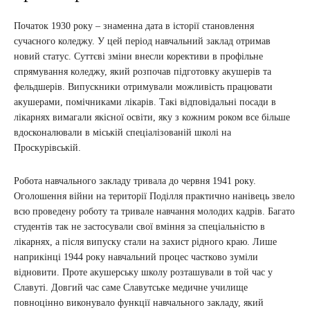
Початок 1930 року – знаменна дата в історії становлення
сучасного коледжу. У цей період навчальний заклад отримав
новий статус. Суттєві зміни внесли корективи в профільне
спрямування коледжу, який розпочав підготовку акушерів та
фельдшерів. Випускники отримували можливість працювати
акушерами, помічниками лікарів. Такі відповідальні посади в
лікарнях вимагали якісної освіти, яку з кожним роком все більше
вдосконалювали в міській спеціалізованій школі на
Проскурівській.
Робота навчального закладу тривала до червня 1941 року.
Оголошення війни на території Поділля практично нанівець звело
всю проведену роботу та тривале навчання молодих кадрів. Багато
студентів так не застосували свої вміння за спеціальністю в
лікарнях, а після випуску стали на захист рідного краю. Лише
наприкінці 1944 року навчальний процес частково зуміли
відновити. Проте акушерську школу розташували в той час у
Славуті. Довгий час саме Славутське медичне училище
повноцінно виконувало функції навчального закладу, який