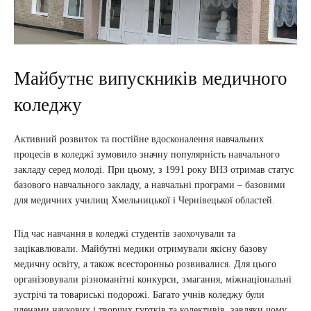
Майбутнє випускників медичного
коледжу
Активний розвиток та постійне вдосконалення навчальних
процесів в коледжі зумовило значну популярність навчального
закладу серед молоді. При цьому, з 1991 року ВНЗ отримав статус
базового навчального закладу, а навчальні програми – базовими
для медичних училищ Хмельницької і Чернівецької областей.
Під час навчання в коледжі студентів заохочували та
зацікавлювали. Майбутні медики отримували якісну базову
медичну освіту, а також всесторонньо розвивалися. Для цього
організовували різноманітні конкурси, змагання, міжнаціональні
зустрічі та товариські подорожі. Багато учнів коледжу були
членами наукових і творчих гуртків та колективів, завдяки чому