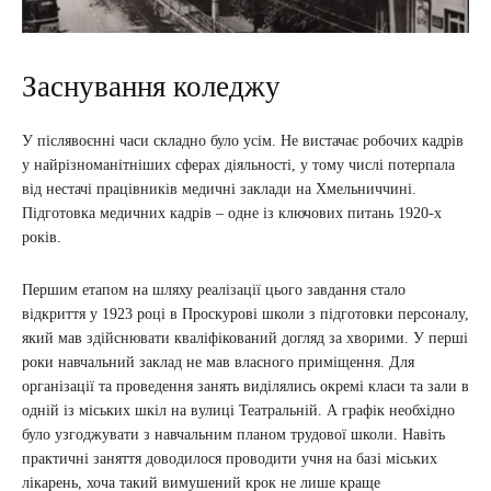
Заснування коледжу
У післявоєнні часи складно було усім. Не вистачає робочих кадрів
у найрізноманітніших сферах діяльності, у тому числі потерпала
від нестачі працівників медичні заклади на Хмельниччині.
Підготовка медичних кадрів – одне із ключових питань 1920-х
років.
Першим етапом на шляху реалізації цього завдання стало
відкриття у 1923 році в Проскурові школи з підготовки персоналу,
який мав здійснювати кваліфікований догляд за хворими. У перші
роки навчальний заклад не мав власного приміщення. Для
організації та проведення занять виділялись окремі класи та зали в
одній із міських шкіл на вулиці Театральній. А графік необхідно
було узгоджувати з навчальним планом трудової школи. Навіть
практичні заняття доводилося проводити учня на базі міських
лікарень, хоча такий вимушений крок не лише краще