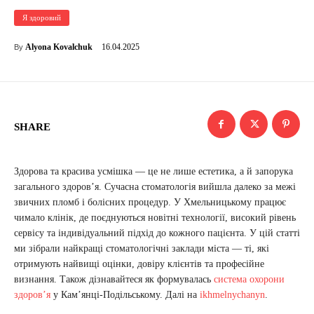
Я здоровий
16.04.2025
Alyona Kovalchuk
By
SHARE
Здорова та красива усмішка — це не лише естетика, а й запорука
загального здоров’я. Сучасна стоматологія вийшла далеко за межі
звичних пломб і болісних процедур. У Хмельницькому працює
чимало клінік, де поєднуються новітні технології, високий рівень
сервісу та індивідуальний підхід до кожного пацієнта. У цій статті
ми зібрали найкращі стоматологічні заклади міста — ті, які
отримують найвищі оцінки, довіру клієнтів та професійне
визнання. Також дізнавайтеся як формувалась
система охорони
здоровʼя
у Камʼянці-Подільському. Далі на
ikhmelnychanyn
.