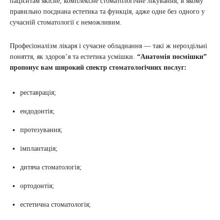
пацієнтам якісне, комплексне стоматологічне лікування, в якому
правильно поєднана естетика та функція, адже одне без одного у
сучасній стоматології є неможливим.
Професіоналізм лікаря і сучасне обладнання — такі ж нероздільні
поняття, як здоровʼя та естетика усмішки.
“Анатомія посмішки”
пропонує вам широкий спектр стоматологічних послуг:
реставрація;
ендодонтія;
протезування;
імплантація;
дитяча стоматологія;
ортодонтія;
естетична стоматологія;