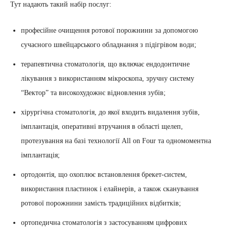
Тут надають такий набір послуг:
професійне очищення ротової порожнини за допомогою
сучасного швейцарського обладнання з підігрівом води;
терапевтична стоматологія, що включає ендодонтичне
лікування з використанням мікроскопа, зручну систему
“Вектор” та високохудожнє відновлення зубів;
хірургічна стоматологія, до якої входить видалення зубів,
імплантація, оперативні втручання в області щелеп,
протезування на базі технології All on Four та одномоментна
імплантація;
ортодонтія, що охоплює встановлення брекет-систем,
використання пластинок і елайнерів, а також сканування
ротової порожнини замість традиційних відбитків;
ортопедична стоматологія з застосуванням цифрових