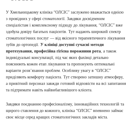
У Хмельницькому клініка “ОЛСІС” заслужено вважається однією
з провідних у сфері стоматології. Завдяки досвідченим
спеціалістам і комплексному підходу до лікування, “ОЛСІС” вже
здобула довіру багатьох пацієнтів. Тут надають широкий спектр
стоматологічних послуг — від якісного терапевтичного лікування
зубів до ортопедії.
У клініці доступні сучасні методи
протезування, професійна гігієна порожнини рота
, а також
індивідуальні консультації, під час яких фахівці детально
пояснюють кожен етап лікування та пропонують оптимальні
варіанти розвʼязання проблем. Особливу увагу в “ОЛСІС”
приділяють комфорту пацієнта. Тут створено затишну атмосферу,
а привітний персонал завжди готовий відповісти на всі запитання
та підтримати навіть найвибагливішого клієнта.
Завдяки поєднанню професіоналізму, інноваційних технологій та
щирого ставлення до кожного, клініка “ОЛСІС” впевнено займає
своє місце серед кращих стоматологічних закладів міста.