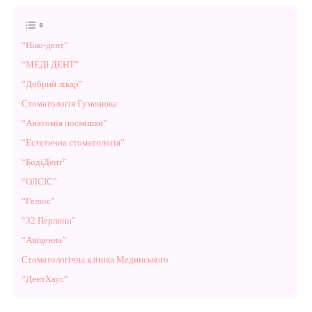
“Ніко-дент”
“МЕДІ ДЕНТ”
“Добрий лікар”
Стоматологія Гуменюка
“Анатомія посмішки”
“Естетична стоматологія”
“БодіДент”
“ОЛСІС”
“Геліос”
“32 Перлини”
“Авіценна”
Стоматологічна клініка Мединського
“ДентХаус”