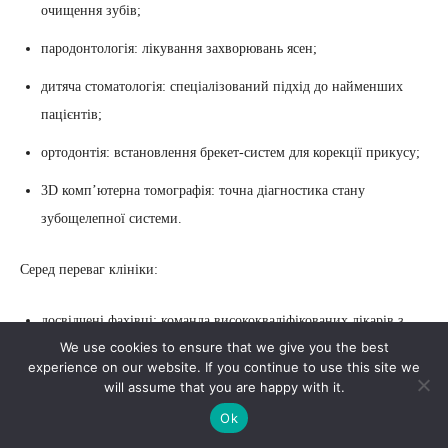
очищення зубів;
пародонтологія: лікування захворювань ясен;
дитяча стоматологія: спеціалізований підхід до найменших
пацієнтів;
ортодонтія: встановлення брекет-систем для корекції прикусу;
3D комп’ютерна томографія: точна діагностика стану
зубощелепної системи.
Серед переваг клініки:
досвідчені фахівці: команда висококваліфікованих лікарів з
We use cookies to ensure that we give you the best
багаторічним досвідом;
experience on our website. If you continue to use this site we
will assume that you are happy with it.
сучасне обладнання: використання новітніх технологій для
діагностики та лікування;
Ok