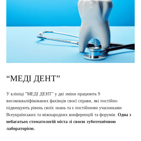
“МЕДІ ДЕНТ”
У клініці “МЕДІ ДЕНТ” у дві зміни працюють 9
висококваліфікованих фахівців своєї справи, які постійно
підвищують рівень своїх знань та є постійними учасниками
Всеукраїнських та міжнародних конференцій та форумів.
Одна з
небагатьох стоматологій міста зі своєю зуботехнічною
лабораторією.