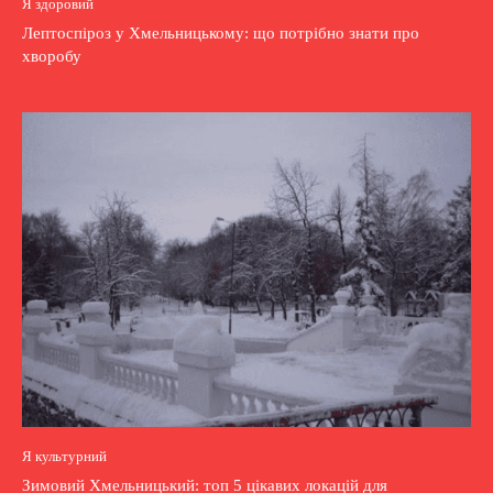
Я здоровий
Лептоспіроз у Хмельницькому: що потрібно знати про
хворобу
Я культурний
Зимовий Хмельницький: топ 5 цікавих локацій для