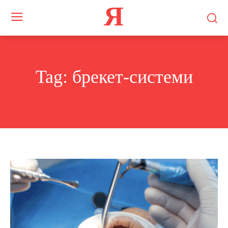
Я
Tag:
брекет-системи