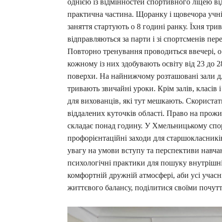
однією із відмінностей спортивного ліцею від
практична частина. Щоранку і щовечора учн
заняття стартують о 8 годині ранку. Їхня три
відправляються за парти і зі спортсменів пер
Повторно тренування проводиться ввечері, о 18
кожному із них здобувають освіту від 23 до 
поверхи. На найнижчому розташовані зали для
тривають звичайні уроки. Крім залів, класів і
для вихованців, які тут мешкають. Скористат
віддалених куточків області. Право на прожи
складає понад годину. У Хмельницькому спор
профорієнтаційні заходи для старшокласників
увагу на умови вступу та перспективи навчан
психологічні практики для пошуку внутрішні
комфортній дружній атмосфері, аби усі учасн
життєвого балансу, поділитися своїми почут