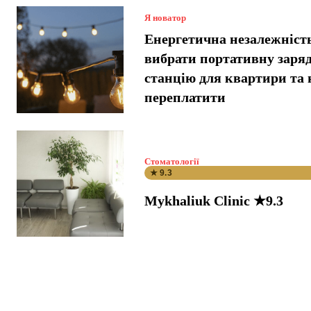
Я новатор
Енергетична незалежніст
вибрати портативну заря
станцію для квартири та 
переплатити
Стоматології
★ 9.3
Mykhaliuk Clinic ★9.3