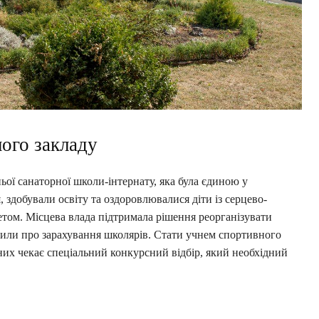
ного закладу
ої санаторної школи-інтернату, яка була єдиною у
 здобували освіту та оздоровлювалися діти із серцево-
том. Місцева влада підтримала рішення реорганізувати
осили про зарахування школярів. Стати учнем спортивного
 них чекає спеціальний конкурсний відбір, який необхідний