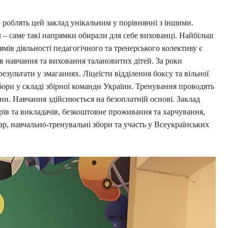
й роблять цей заклад унікальним у порівнянні з іншими.
ал – саме такі напрямки обирали для себе вихованці. Найбільш
ів діяльності педагогічного та тренерського колективу є
в навчання та виховання талановитих дітей. За роки
результати у змаганнях. Ліцеїсти відділення боксу та вільної
бори у складі збірної команди України. Тренування проводять
ни. Навчання здійснюється на безоплатній основі. Заклад
рів та викладачів, безкоштовне проживання та харчування,
р, навчально-тренувальні збори та участь у Всеукраїнських