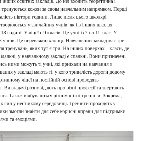
 інших освітніх закладів. До неї входить теоретична і
і тренуються кожен за своїм навчальним напрямком. Перші
валість півтори години. Лише після цього школярі
етворюються у звичайних учнів, як і в інших школах.
 годині. У ліцеї є 9 класів. Це учні із 7 по 11 клас. У
28 учнів. Це переважно хлопці. Навчальний заклад має три
 тренувань, яких тут є три. На інших поверхах – класи, де
 їдальні, у навчальному закладі є спальні. Вони призначені
ись ними можуть ті учні, які приїхали на навчання з
вання у закладі мають ті, у кого тривалість дороги додому
тивному ліцеї на постійній основі проводять
. Викладачі розповідають про різні професії та звертають
ня. Також відбуваються різноманітні тренінги. Зокрема,
х сил у нестійкому середовищі. Тренінги проходять у
ики змогли знайти для себе корисні вправи для підтримки
тями та емоціями.