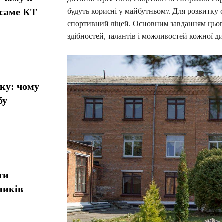
 саме КТ
будуть корисні у майбутньому. Для розвитку
спортивний ліцей. Основним завданням цього
здібностей, талантів і можливостей кожної д
ику: чому
бу
ти
ників