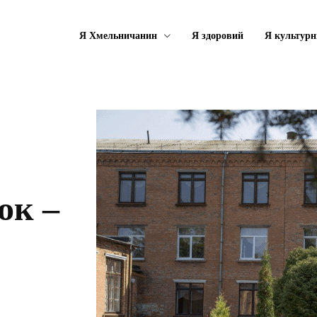
Я Хмельничанин
Я здоровий
Я культурн
ок –