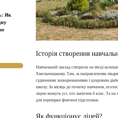
ь: Як
дну
не
Історія створення навчаль
Навчальний заклад створили на місці колишнь
Хмельницькому. Там, за направленням лікаря,
судинними захворюваннями і цукровим діабе
школу. За місяць до початку навчання, огол
ліцею можуть усі, хто закінчив 6 клас. Та на
для перевірки фізичної підготовки.
Як функціонує ліцей?