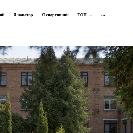
ий
Я новатор
Я спортивний
ТОП