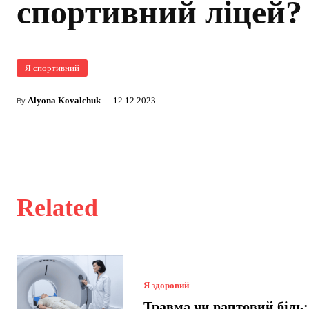
спортивний ліцей?
Я спортивний
Alyona Kovalchuk
12.12.2023
By
Related
Я здоровий
Травма чи раптовий біль: