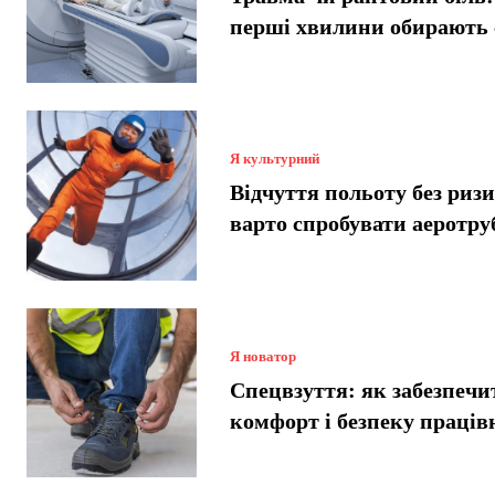
перші хвилини обирають
Я культурний
Відчуття польоту без риз
варто спробувати аеротру
Я новатор
Спецвзуття: як забезпечи
комфорт і безпеку праців