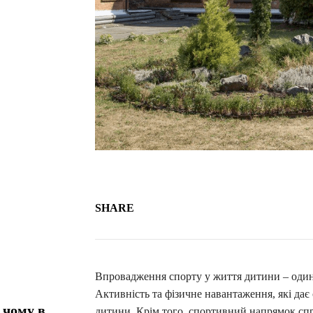
SHARE
Впровадження спорту у життя дитини – один і
Активність та фізичне навантаження, які дає
 чому в
дитини. Крім того, спортивний напрямок сп