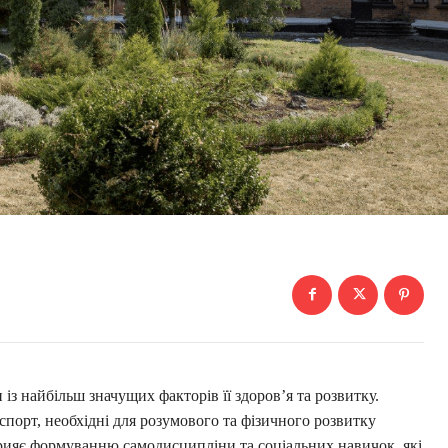
з найбільш значущих факторів її здоров’я та розвитку.
 спорт, необхідні для розумового та фізичного розвитку
рияє формуванню самодисципліни та соціальних навичок, які