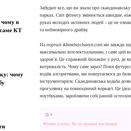
Забудьте все, що ви знали про скандинавську
парках. Світ фітнесу змінюється швидше, ніж
 чому в
руках молодих активних людей – це не ознака
 саме КТ
та неймовірного драйву.
На порталі ikhmelnychanyn.com ми завжди ш
максимально інтелектуальними, і саме цей ви
здоров’я. Це справжній біохакінг у русі, де 
витривалість. Чому саме зараз? Поки футур
ику: чому
водіїв алгоритмами, ми повертаємося до бази
інструментарієм. Скандинавська ходьба дозво
бу
прогулянку на повноцінний воркаут. Це ідеал
ноутбуками, заробляючи собі ранній остеохо
Фізика успіху: Як це працює насправді
ти