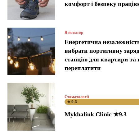
комфорт і безпеку праців
Я новатор
Енергетична незалежніст
вибрати портативну заря
станцію для квартири та 
переплатити
Стоматології
★ 9.3
Mykhaliuk Clinic ★9.3