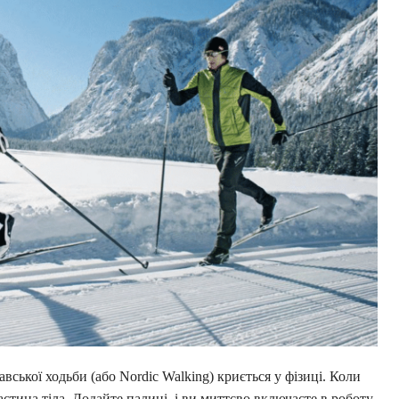
ської ходьби (або Nordic Walking) криється у фізиці. Коли
тина тіла. Додайте палиці, і ви миттєво включаєте в роботу