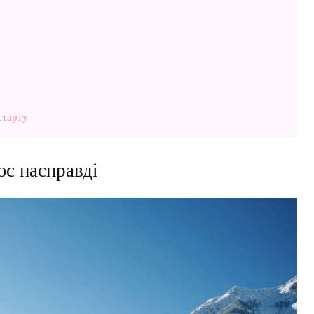
старту
ює насправді