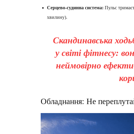
Серцево-судинна система:
Пульс тримаєть
хвилину).
Скандинавська ходь
у світі фітнесу: во
неймовірно ефектив
кор
Обладнання: Не переплута