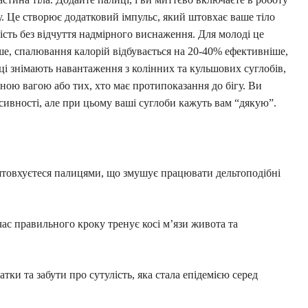
у. Це створює додатковий імпульс, який штовхає ваше тіло
сть без відчуття надмірного виснаження. Для молоді це
е, спалювання калорій відбувається на 20-40% ефективніше,
иці знімають навантаження з колінних та кульшових суглобів,
ною вагою або тих, хто має протипоказання до бігу. Ви
сивності, але при цьому ваші суглоби кажуть вам “дякую”.
товхуєтеся палицями, що змушує працювати дельтоподібні
час правильного кроку тренує косі м’язи живота та
ки та забути про сутулість, яка стала епідемією серед