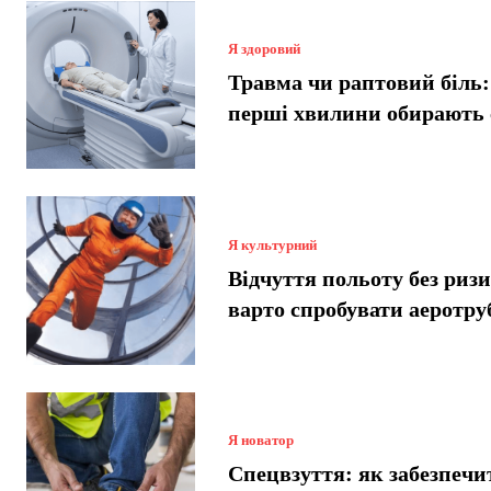
Я здоровий
Травма чи раптовий біль:
перші хвилини обирають
Я культурний
Відчуття польоту без риз
варто спробувати аеротру
Я новатор
Спецвзуття: як забезпечи