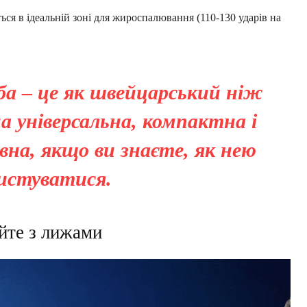
ся в ідеальній зоні для жироспалювання (110-130 ударів на
ба – це як швейцарський ніж
на універсальна, компактна і
на, якщо ви знаєте, як нею
истуватися.
йте з лижами