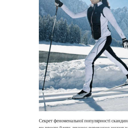
Секрет феноменальної популярності скандинав
ви просто йдете, працює переважно нижня час