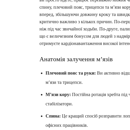
спину, плечовий пояс, трицепси та м’язи кор
вперед, збільшуючи довжину кроку та швидкі
критично важливо з кількох причин. По-перш
ніж під час звичайної ходьби. По-друге, пал
що є величезним бонусом для людей з надмір
отримуєте кардіонавантаження високої інтен
Анатомія залучення м’язів
Плечовий пояс та руки:
Ви активно відш
м’язи та трицепси.
М’язи кору:
Постійна ротація хребта під 
стабілізатори.
Спина:
Це кращий спосіб розправити лопат
офісних працівників.