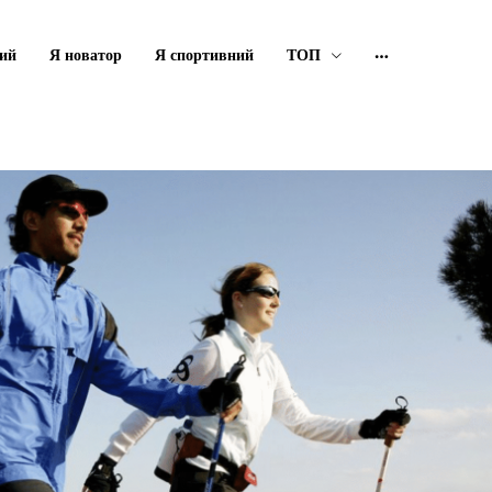
ий
Я новатор
Я спортивний
ТОП