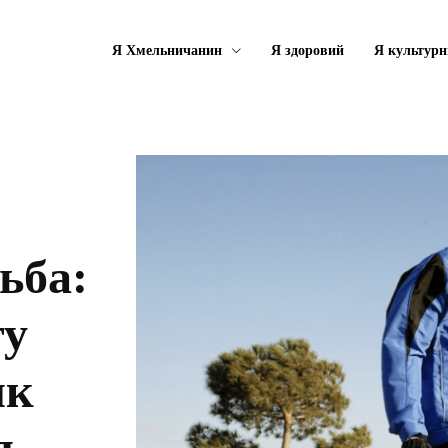
Я Хмельничанин
Я здоровий
Я культурн
ьба:
ту
як
я