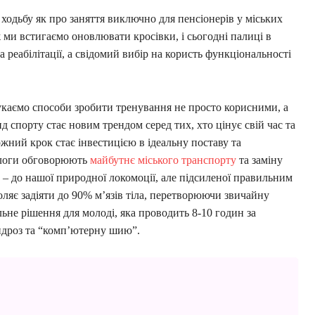
 ходьбу як про заняття виключно для пенсіонерів у міських
 ми встигаємо оновлювати кросівки, і сьогодні палиці в
 реабілітації, а свідомий вибір на користь функціональності
укаємо способи зробити тренування не просто корисними, а
д спорту стає новим трендом серед тих, хто цінує свій час та
кожний крок стає інвестицією в ідеальну поставу та
ологи обговорюють
майбутнє міського транспорту
та заміну
 – до нашої природної локомоції, але підсиленої правильним
ляє задіяти до 90% м’язів тіла, перетворюючи звичайну
ьне рішення для молоді, яка проводить 8-10 годин за
ндроз та “комп’ютерну шию”.