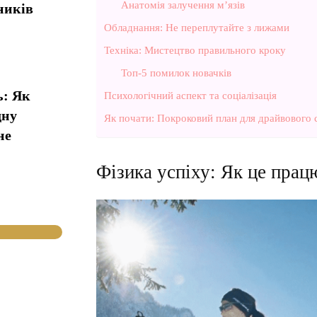
Анатомія залучення м’язів
ників
Обладнання: Не переплутайте з лижами
Техніка: Мистецтво правильного кроку
Топ-5 помилок новачків
ь: Як
Психологічний аспект та соціалізація
дну
Як почати: Покроковий план для драйвового 
не
Фізика успіху: Як це прац