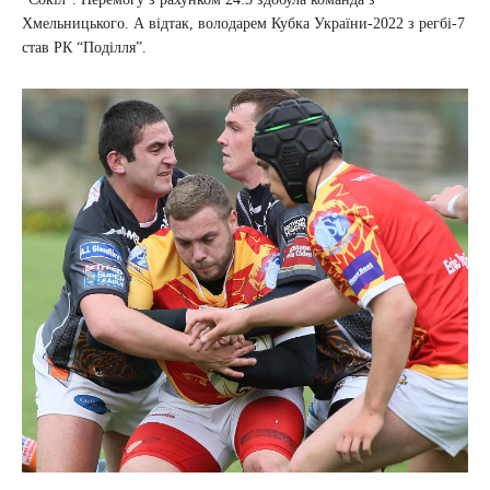
Хмельницького. А відтак, володарем Кубка України-2022 з регбі-7
став РК “Поділля”.