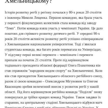
Хмельницькому?
Історія розвитку регбі у регіону почалася у 80-х роках 20 століття
з інженера Миколи Лещенка. Першою командою, яка брала участь
у першості фізкультурних колективів стала команда від заводу
“Темп”. Потім команда взяла участь у чемпіонаті України. Це дало
поштовх для стрімкого розвитку дитячого регбі. У середині 90-х
років 20 століття активісти розвитку регбі успішно співпрацювали
з Хмельницьким національним університетом. Тоді з’явилася
студентська команда, яка багато років перемагала на Універсіадах.
У підсумку перші великі перемоги – чемпіонати і перемоги
припали на початок 21 століття. Проте під керівництвом
тодішнього президента обласної федерації Олега Плахотнюка він
став справжнім “народним видом спорту” на Хмельниччині. Коли
він став президентом Хмельницького обласного регбійного союзу,
разом зі своєю командою – Олександром Мігуновим та Олегом
Квасницею зробив величезний внесок у розвиток регбі у нашій
області. Під його керівництвом регбійна команда “Поділля” знову
повернулася до трійки кращих команд України. Також завдяки їх
старанню, на центральному стадіоні Хмельницького відбувся матч
Чемпіонату Європи з регбі між збірними Польщі та України. У