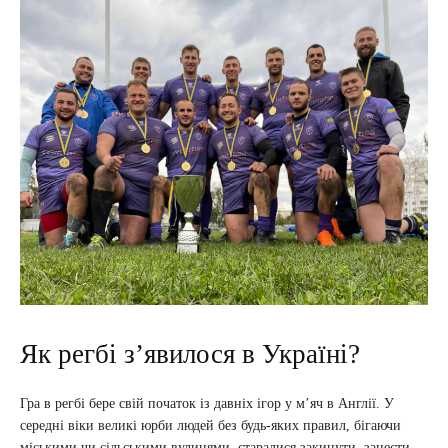
Як регбі зʼявилося в Україні?
Гра в регбі бере свій початок із давніх ігор у м’яч в Англії. У
середні віки великі юрби людей без будь-яких правил, бігаючи
міськими чи сільськими вулицями, старалися закинути, занести