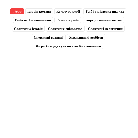
TAGS
Історія команд
Культура регбі
Регбі в місцевих школах
Регбі на Хмельниччині
Розвиток регбі
спорт у хмельницькому
Спортивна історія
Спортивне спільнотво
Спортивні досягнення
Спортивні традиції
Хмельницькі регбісти
Як регбі зароджувалося на Хмельниччині