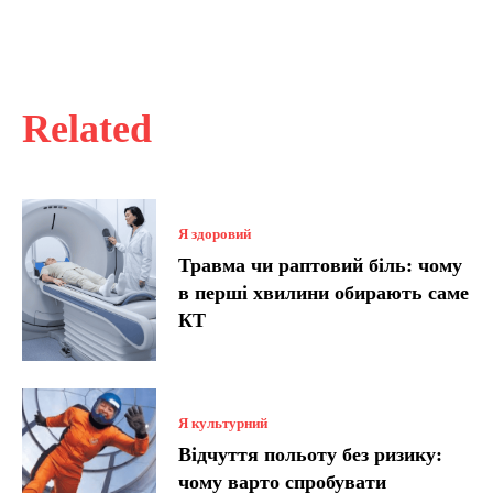
Related
Я здоровий
Травма чи раптовий біль: чому
в перші хвилини обирають саме
КТ
Я культурний
Відчуття польоту без ризику:
чому варто спробувати