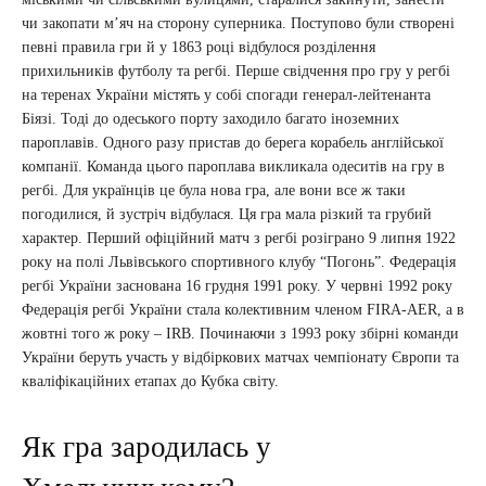
чи закопати мʼяч на сторону суперника. Поступово були створені
певні правила гри й у 1863 році відбулося розділення
прихильників футболу та регбі. Перше свідчення про гру у регбі
на теренах України містять у собі спогади генерал-лейтенанта
Біязі. Тоді до одеського порту заходило багато іноземних
пароплавів. Одного разу пристав до берега корабель англійської
компанії. Команда цього пароплава викликала одеситів на гру в
регбі. Для українців це була нова гра, але вони все ж таки
погодилися, й зустріч відбулася. Ця гра мала різкий та грубий
характер. Перший офіційний матч з регбі розіграно 9 липня 1922
року на полі Львівського спортивного клубу “Погонь”. Федерація
регбі України заснована 16 грудня 1991 року. У червні 1992 року
Федерація регбі України стала колективним членом FIRA-AER, а в
жовтні того ж року – IRB. Починаючи з 1993 року збірні команди
України беруть участь у відбіркових матчах чемпіонату Європи та
кваліфікаційних етапах до Кубка світу.
Як гра зародилась у