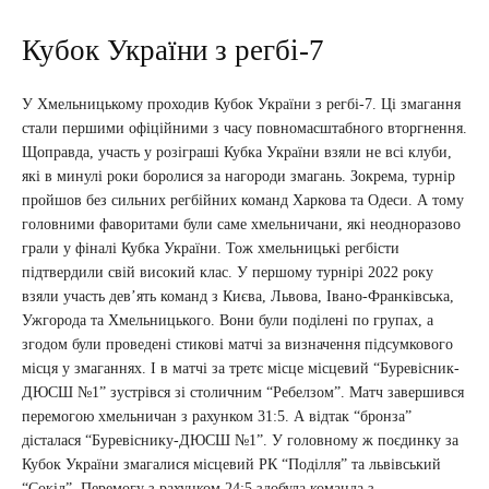
Кубок України з регбі-7
У Хмельницькому проходив Кубок України з регбі-7. Ці змагання
стали першими офіційними з часу повномасштабного вторгнення.
Щоправда, участь у розіграші Кубка України взяли не всі клуби,
які в минулі роки боролися за нагороди змагань. Зокрема, турнір
пройшов без сильних регбійних команд Харкова та Одеси. А тому
головними фаворитами були саме хмельничани, які неодноразово
грали у фіналі Кубка України. Тож хмельницькі регбісти
підтвердили свій високий клас. У першому турнірі 2022 року
взяли участь дев’ять команд з Києва, Львова, Івано-Франківська,
Ужгорода та Хмельницького. Вони були поділені по групах, а
згодом були проведені стикові матчі за визначення підсумкового
місця у змаганнях. І в матчі за третє місце місцевий “Буревісник-
ДЮСШ №1” зустрівся зі столичним “Ребелзом”. Матч завершився
перемогою хмельничан з рахунком 31:5. А відтак “бронза”
дісталася “Буревіснику-ДЮСШ №1”. У головному ж поєдинку за
Кубок України змагалися місцевий РК “Поділля” та львівський
“Сокіл”. Перемогу з рахунком 24:5 здобула команда з