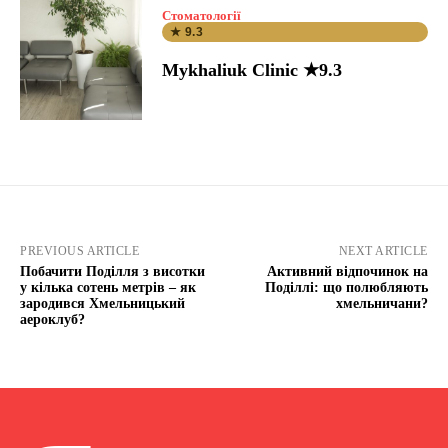
Стоматології
★ 9.3
Mykhaliuk Clinic ★9.3
PREVIOUS ARTICLE
NEXT ARTICLE
Побачити Поділля з висотки
Активний відпочинок на
у кілька сотень метрів – як
Поділлі: що полюбляють
зародився Хмельницький
хмельничани?
аероклуб?