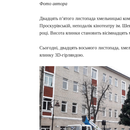
Фото автора
Двадцять п’ятого листопада хмельницькі ко
Проскурівській, неподалік кінотеатру ім. Ш
році. Висота ялинки становить вісімнадцять м
Сьогодні, двадцять восьмого листопада, хм
ялинку 3D-гірляндою.