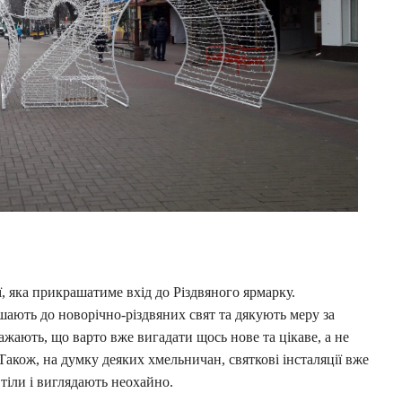
, яка прикрашатиме вхід до Різдвяного ярмарку.
ають до новорічно-різдвяних свят та дякують меру за
ажають, що варто вже вигадати щось нове та цікаве, а не
Також, на думку деяких хмельничан, святкові інсталяції вже
тіли і виглядають неохайно.