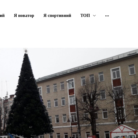
ий
Я новатор
Я спортивний
ТОП