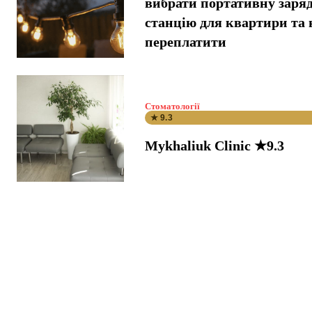
вибрати портативну заря
станцію для квартири та 
переплатити
Стоматології
★ 9.3
Mykhaliuk Clinic ★9.3