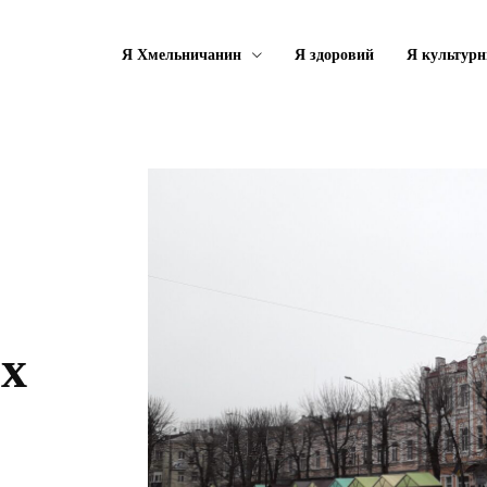
Я Хмельничанин
Я здоровий
Я культурн
их