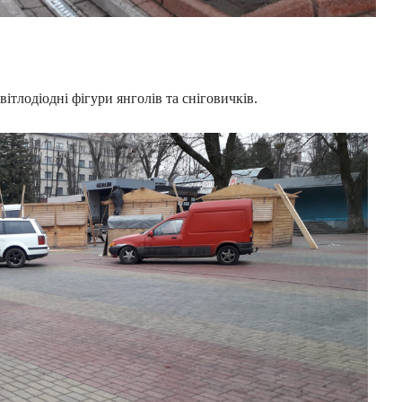
ітлодіодні фігури янголів та сніговичків.