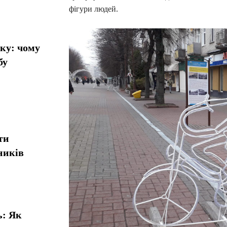
фігури людей.
ику: чому
бу
ти
ників
ь: Як