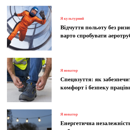
Я культурний
Відчуття польоту без риз
варто спробувати аеротру
Я новатор
Спецвзуття: як забезпечи
комфорт і безпеку праців
Я новатор
Енергетична незалежніст