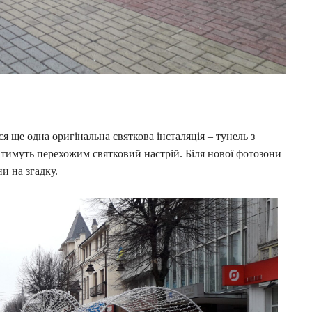
я ще одна оригінальна святкова інсталяція – тунель з
атимуть перехожим святковий настрій. Біля нової фотозони
и на згадку.