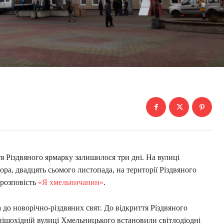
я Різдвяного ярмарку залишилося три дні. На вулиці
ора, двадцять сьомого листопада, на території Різдвяного
 розповість
«Я хмельничанин»
.
до новорічно-різдвяних свят. До відкриття Різдвяного
 пішохідній вулиці Хмельницького встановили світлодіодні