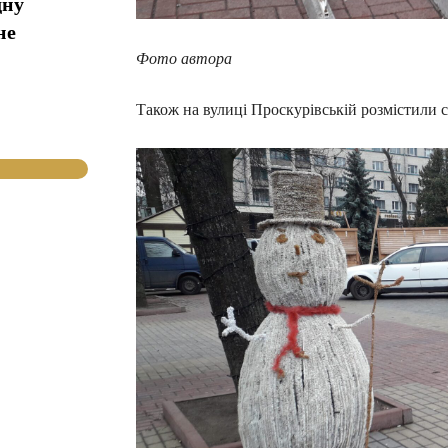
дну
не
Фото автора
Також на вулиці Проскурівській розмістили св