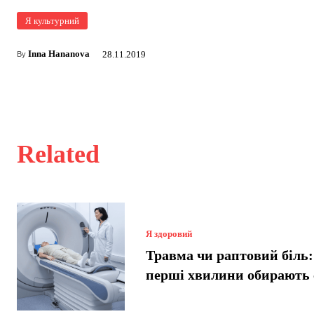
Я культурний
Inna Hananova
28.11.2019
By
Related
Я здоровий
Травма чи раптовий біль:
перші хвилини обирають