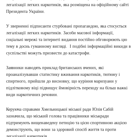
легалізації легких наркотиків, яка розміщена на офіційному сайті
Президента України.
У зверненні підписанти стурбовані пропагандою, яка стосується
легалізації легких наркотиків. Засоби масової інформації,
соціальні мережі та інтернеті видання постійно обговорюють цю
тему в досиь гуманному вигляді. І подібні інформаційні викиди в
суспільстві можуть призвести до катастрофи.
Заявники наводять приклад британських вчених, які
проаналізувавши статистику вживання наркотиків, тютюну і
спиртного, прийшли до висновку, що куріння марихуани у
підлітковому віці підвищує ймовірність переходу на більш важкі
види наркотичних речовин.
Керуюча справами Хмельницької міської ради Юлія Сабій
зазначила, що міський голова та працівники міськради
підтримують вищенаведену петицію та цією спортивною акцією
демонструють, що вони за здоровий спосіб життя та проти
легалізації наркотиків.