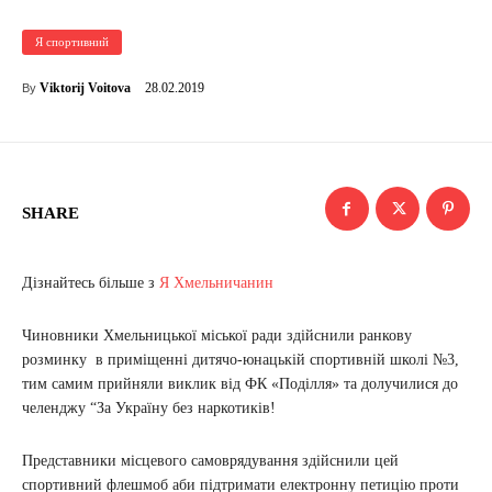
Я спортивний
28.02.2019
Viktorij Voitova
By
SHARE
Дізнайтесь більше з
Я Хмельничанин
Чиновники Хмельницької міської ради здійснили ранкову
розминку в приміщенні дитячо-юнацькій спортивній школі №3,
тим самим прийняли виклик від ФК «Поділля» та долучилися до
челенджу “За Україну без наркотиків!
Представники місцевого самоврядування здійснили цей
спортивний флешмоб аби підтримати електронну петицію проти