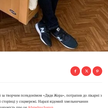
а творчим псевдонімом «Дядя Жора», потрапив до лікарні з
й сторінці у соцмережі. Наразі відомий хмельничанин
розповість про це
ikhmelnychanyn
.