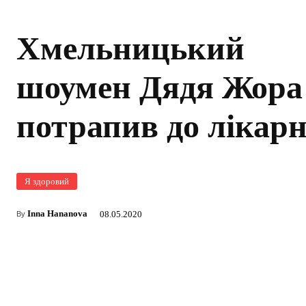
Хмельницький
шоумен Дядя Жора
потрапив до лікарн
Я здоровий
Inna Hananova
08.05.2020
By