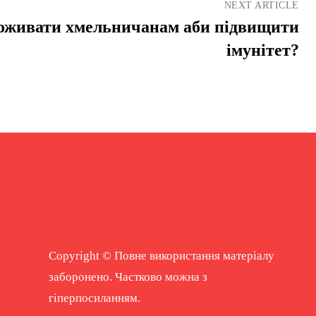
NEXT ARTICLE
поживати хмельничанам аби підвищити
імунітет?
Copyright © Повне використання матеріалу
заборонено. Частково можна з
гіперпосиланням.