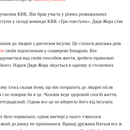
учасник КВК. Він брав участь у різних розважальних
ступи у складі команди КВК «Три товстуни». Дядя Жора став
.
ив до лікарні з діагнозом інсульт. Це сталося декілька днів
ів
своїм підписникам у соцмережі Instagram. Він
задумається над своїм способом життя, зробить правильні
ного. Наразі Дядя Жора лікується в одному зі столичних
му хтось сказав йому, що він потрапить до лікарні після
я і не повірив би в це. Чоловік веде здоровий спосіб життя,
тєрадісний. Однак все це не вберегло його від інсульту.
е було нормально, однак ввечері у нього з’явилося
, який до ранку не припинився. Вранці дружина Наталя все ж