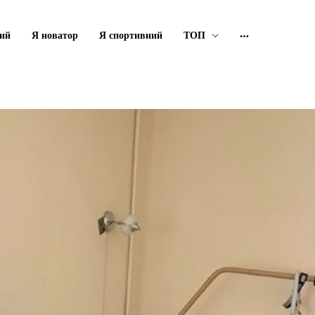
ий
Я новатор
Я спортивний
ТОП