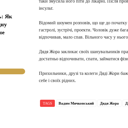
таки змусила його піти до лікарні. Після пр
інсульт.
ь: Як
Відомий шоумен розповів, що ще до початку
дну
гастролі, зустрічі, проекти. Чоловік дуже ба
не
відпочивав, мало спав. Вільного часу у ньог
Дядя Жора закликає своїх шанувальників пра
достатньо відпочивати, спати, займатися фі
Прихильники, друзі та колеги Дяді Жори баж
себе і своїх рідних.
TAGS
Вадим Мичковський
Дядя Жора
Д