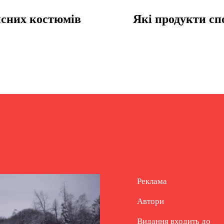
исних костюмів
Які продукти с
Реклама
Автори
Видання входить до