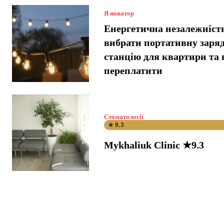
Я новатор
Енергетична незалежніст
вибрати портативну заря
станцію для квартири та 
переплатити
Стоматології
★ 9.3
Mykhaliuk Clinic ★9.3