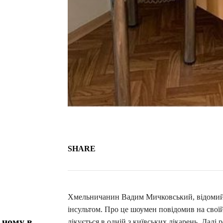
SHARE
Хмельничанин Вадим Мичковський, відомий з
інсультом. Про це шоумен повідомив на свої
 чому в
лікується в одній з київських лікарень. Далі 