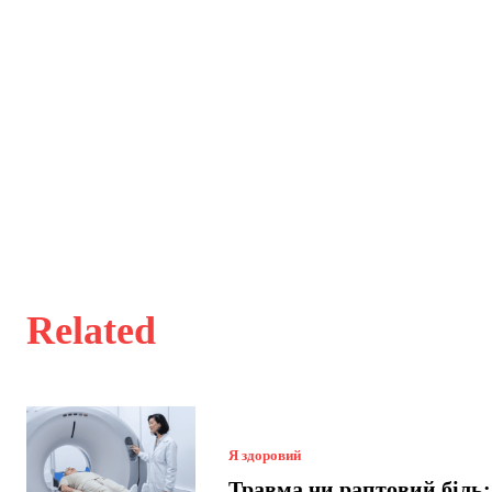
Related
Я здоровий
Травма чи раптовий біль: