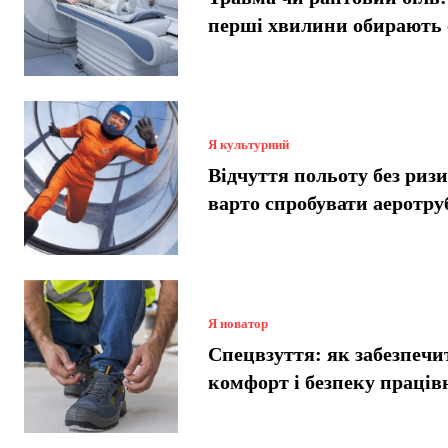
перші хвилини обирають
Я культурний
Відчуття польоту без риз
варто спробувати аеротру
Я новатор
Спецвзуття: як забезпечи
комфорт і безпеку праців