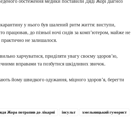
оведеного обстеження медики поставили Дяді Жорі діагноз
 карантину у нього був шалений ритм життя: виступи,
гато працював, до пізньої ночі сидів за комп’ютером, майже не
о практично не залишалося.
вильно харчуватися, приділяти увагу своєму здоров’ю,
зичними вправами та позбутися шкідливих звичок.
ають йому швидкого одужання, міцного здоров’я, берегти
ядя Жора потрапив до лікарні
інсульт
хмельницький гуморист