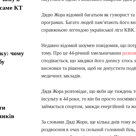
 саме КТ
Дядю Жора відомий багатьом як гуморист та 
програмах. Багато людей пам’ятають його ви
справжньою легендою української ліги КВК
Недавно відомий шоумен повідомив, що потрап
ику: чому
тому. Про це 44-річний хмельничанин
розпов
сподівається, що завдяки його допису хтось 
бу
висновки та рішення, щоб не допустити подіб
медичних закладів.
Дядя Жора розповідає, що якби ще тиждень то
інсульту в 44 роки, то він би просто посміявс
займається спортом, завжди енергійний та жит
ти
ників
За словами Дяді Жори, ще кілька днів тому вс
роздвоєння в очах та сильний головний біль