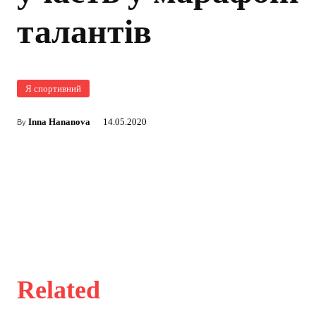
талантів
Я спортивний
Inna Hananova
14.05.2020
By
Related