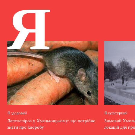
Я
Я здоровий
Я культурний
Лептоспіроз у Хмельницькому: що потрібно
Зимовий Хмельн
знати про хворобу
локацій для пр