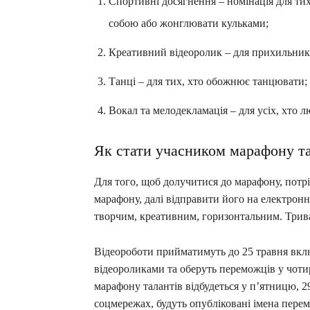
Спортивні досягнення – номінація для тих,
собою або жонглювати кульками;
Креативний відеоролик – для прихильників
Танці – для тих, хто обожнює танцювати;
Вокал та мелодекламація – для усіх, хто л
Як стати учасником марафону та
Для того, щоб долучитися до марафону, потрі
марафону, далі відправити його на електрон
творчим, креативним, горизонтальним. Трива
Відеороботи прийматимуть до 25 травня вклю
відеороликами та оберуть переможців у чот
марафону талантів відбудеться у п’ятницю, 2
соцмережах, будуть опубліковані імена пере