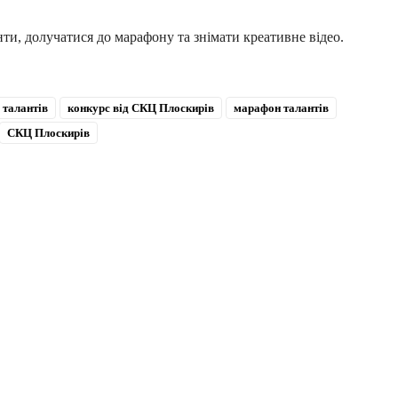
ти, долучатися до марафону та знімати креативне відео.
 талантів
конкурс від СКЦ Плоскирів
марафон талантів
СКЦ Плоскирів