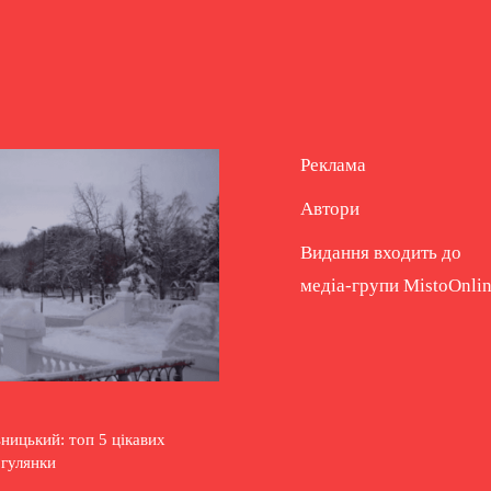
Реклама
Автори
Видання входить до
медіа-групи
MistoOnli
ицький: топ 5 цікавих
огулянки