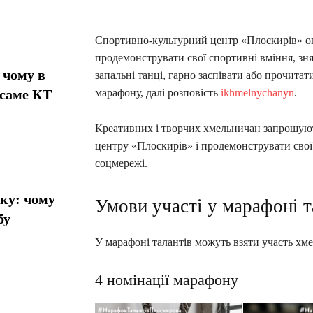
Спортивно-культурний центр «Плоскирів» о
продемонструвати свої спортивні вміння, знят
 чому в
запальні танці, гарно заспівати або прочита
 саме КТ
марафону, далі розповість
ikhmelnychanyn
.
Креативних і творчих хмельничан запрошую
центру «Плоскирів» і продемонструвати свої 
соцмережі.
ику: чому
Умови участі у марафоні т
бу
У марафоні талантів можуть взяти участь хме
4 номінації марафону