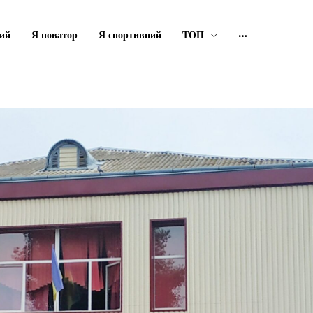
ий
Я новатор
Я спортивний
ТОП