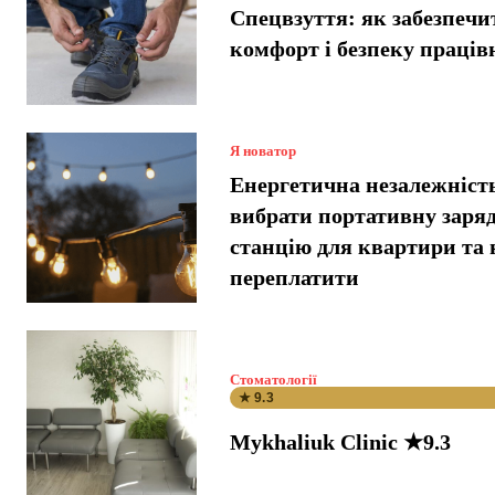
Спецвзуття: як забезпечи
комфорт і безпеку праців
Я новатор
Енергетична незалежніст
вибрати портативну заря
станцію для квартири та 
переплатити
Стоматології
★ 9.3
Mykhaliuk Clinic ★9.3