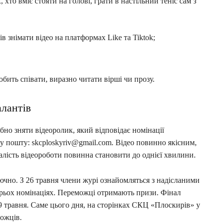
 хто вміє стояти на голові, грати в настільний теніс сам з
 знімати відео на платформах Like та Tiktok;
юбить співати, виразно читати вірші чи прозу.
лантів
бно зняти відеоролик, який відповідає номінації
ну пошту:
skcploskyriv@gmail.com
. Відео повинно якісним,
лість відеороботи повинна становити до однієї хвилини.
чно. З 26 травня члени журі ознайомляться з надісланими
ирьох номінаціях. Переможці отримають призи. Фінал
9 травня. Саме цього дня, на сторінках СКЦ «Плоскирів» у
можців.