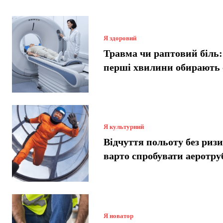
Я здоровий
Травма чи раптовий біль:
перші хвилини обирають
Я культурний
Відчуття польоту без риз
варто спробувати аеротру
Я новатор