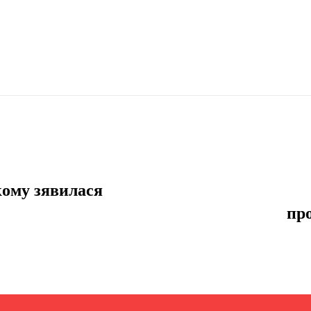
кому зявилася
пр