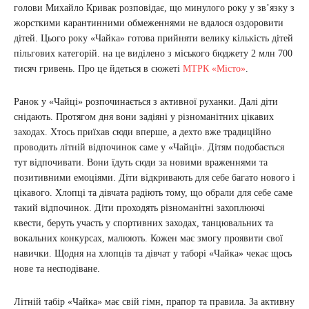
голови Михайло Кривак розповідає, що минулого року у зв’язку з
жорсткими карантинними обмеженнями не вдалося оздоровити
дітей. Цього року «Чайка» готова прийняти велику кількість дітей
пільгових категорій. на це виділено з міського бюджету 2 млн 700
тисяч гривень. Про це йдеться в сюжеті
МТРК «Місто»
.
Ранок у «Чайці» розпочинається з активної руханки. Далі діти
снідають. Протягом дня вони задіяні у різноманітних цікавих
заходах. Хтось приїхав сюди вперше, а дехто вже традиційно
проводить літній відпочинок саме у «Чайці». Дітям подобається
тут відпочивати. Вони їдуть сюди за новими враженнями та
позитивними емоціями. Діти відкривають для себе багато нового і
цікавого. Хлопці та дівчата радіють тому, що обрали для себе саме
такий відпочинок. Діти проходять різноманітні захоплюючі
квести, беруть участь у спортивних заходах, танцювальних та
вокальних конкурсах, малюють. Кожен має змогу проявити свої
навички. Щодня на хлопців та дівчат у таборі «Чайка» чекає щось
нове та несподіване.
Літній табір «Чайка» має свій гімн, прапор та правила. За активну