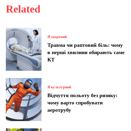
Related
Я здоровий
Травма чи раптовий біль: чому
в перші хвилини обирають саме
КТ
Я культурний
Відчуття польоту без ризику:
чому варто спробувати
аеротрубу