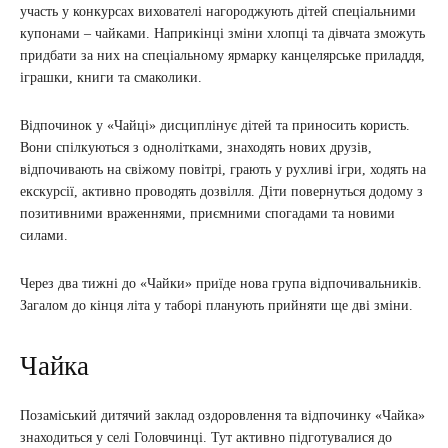
участь у конкурсах вихователі нагороджують дітей спеціальними
купонами – чайками. Наприкінці зміни хлопці та дівчата зможуть
придбати за них на спеціальному ярмарку канцелярське приладдя,
іграшки, книги та смаколики.
Відпочинок у «Чайці» дисциплінує дітей та приносить користь.
Вони спілкуються з однолітками, знаходять нових друзів,
відпочивають на свіжому повітрі, грають у рухливі ігри, ходять на
екскурсії, активно проводять дозвілля. Діти повернуться додому з
позитивними враженнями, приємними спогадами та новими
силами.
Через два тижні до «Чайки» приїде нова група відпочивальників.
Загалом до кінця літа у таборі планують прийняти ще дві зміни.
Чайка
Позаміський дитячий заклад оздоровлення та відпочинку «Чайка»
знаходиться у селі Головчинці. Тут активно підготувалися до