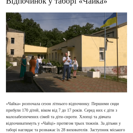
Відпочинок у таборі «Чайка»
«Чайка» розпочала сезон літнього відпочинку. Першими сюди
прибули 170 дітей, віком від 7 до 17 років. Серед них є діти з
малозабезпечених сімей та діти-сироти. Хлопці та дівчата
відпочиватимуть у «Чайці» протягом трьох тижнів. За дітьми у
таборі наглядає та розважає їх 28 вихователів. Заступник міського