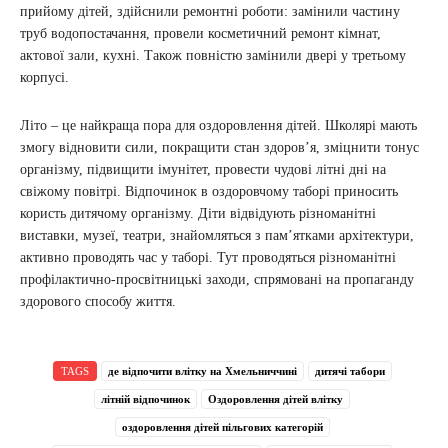
прийому дітей, здійснили ремонтні роботи: замінили частину
труб водопостачання, провели косметичний ремонт кімнат,
актової зали, кухні. Також повністю замінили двері у третьому
корпусі.
Літо – це найкраща пора для оздоровлення дітей. Школярі мають
змогу відновити сили, покращити стан здоров’я, зміцнити тонус
організму, підвищити імунітет, провести чудові літні дні на
свіжому повітрі. Відпочинок в оздоровчому таборі приносить
користь дитячому організму. Діти відвідують різноманітні
виставки, музеї, театри, знайомляться з пам’ятками архітектури,
активно проводять час у таборі. Тут проводяться різноманітні
профілактично-просвітницькі заходи, спрямовані на пропаганду
здорового способу життя.
TAGS
де відпочити влітку на Хмельниччині
дитячі табори
літній відпочинок
Оздоровлення дітей влітку
оздоровлення дітей пільгових категорій