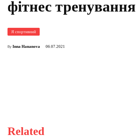
фітнес тренування
Я спортивний
Inna Hananova
06.07.2021
By
Related