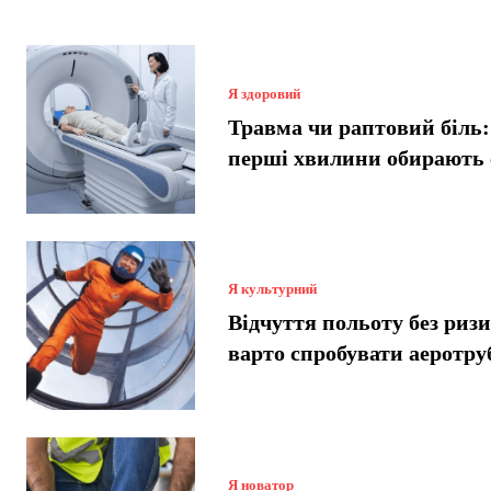
Я здоровий
Травма чи раптовий біль:
перші хвилини обирають
Я культурний
Відчуття польоту без риз
варто спробувати аеротру
Я новатор