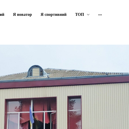
ий
Я новатор
Я спортивний
ТОП