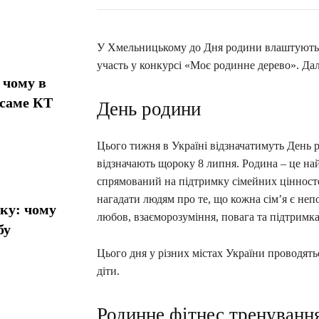
У Хмельницькому до Дня родини влаштують с
участь у конкурсі «Моє родинне дерево». Дал
 чому в
 саме КТ
День родини
Цього тижня в Україні відзначатимуть День р
відзначають щороку 8 липня. Родина – це на
спрямований на підтримку сімейних цінносте
нагадати людям про те, що кожна сім’я є не
ику: чому
любов, взаєморозуміння, повага та підтримк
бу
Цього дня у різних містах України проводятьс
діти.
Родинне фітнес тренуванн