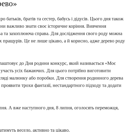
рево»
 батьків, братів та сестер, бабусь і дідусів. Цього дня також
ини важливо знати своє історичне коріння. Вивчення
ава та захоплююча справа. Для дослідження свого роду можна
х пращурів. Це не лише цікаво, а й корисно, адже дерево роду
аштовує до Дня родини конкурс, який називається «Моє
участь усіх бажаючих. Для цього потрібно виготовити
гляді малюнку або поробки. Для створення родинного дерева
 проявити трохи фантазії, нестандартного підходу та додати
пня. А вже наступного дня, 8 липня, оголосять переможця,
тимуть весело, активно та цікаво.