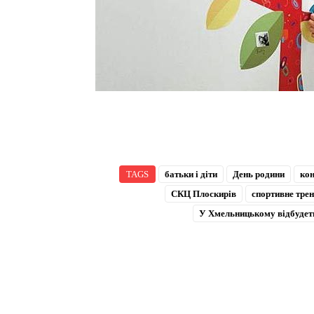
TAGS
батьки і діти
День родини
кон
СКЦ Плоскирів
спортивне тре
У Хмельницькому відбудеть