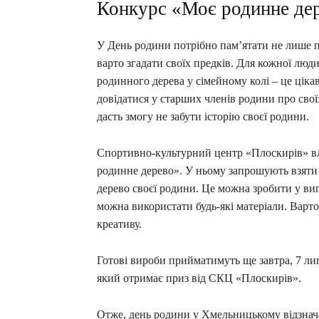
Конкурс «Моє родинне де
У День родини потрібно пам’ятати не лише про
варто згадати своїх предків. Для кожної люд
родинного дерева у сімейному колі – це цік
довідатися у старших членів родини про свої
дасть змогу не забути історію своєї родини.
Спортивно-культурний центр «Плоскирів» вл
родинне дерево». У ньому запрошують взяти 
дерево своєї родини. Це можна зробити у ви
можна використати будь-які матеріали. Варто
креативу.
Готові вироби прийматимуть ще завтра, 7 ли
який отримає приз від СКЦ «Плоскирів».
Отже, день родини у Хмельницькому відзнача