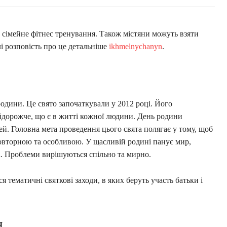
імейне фітнес тренування. Також містяни можуть взяти
і розповість про це детальніше
ikhmelnychanyn
.
одини. Це свято започаткували у 2012 році. Його
йдорожче, що є в житті кожної людини. День родини
й. Головна мета проведення цього свята полягає у тому, щоб
повторною та особливою. У щасливій родині панує мир,
а. Проблеми вирішуються спільно та мирно.
я тематичні святкові заходи, в яких беруть участь батьки і
я