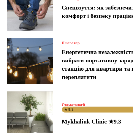
Спецвзуття: як забезпечи
комфорт і безпеку праців
Я новатор
Енергетична незалежніст
вибрати портативну заря
станцію для квартири та 
переплатити
Стоматології
★ 9.3
Mykhaliuk Clinic ★9.3