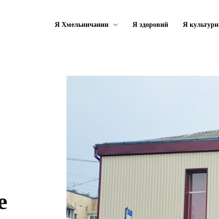
Я Хмельничанин
Я здоровий
Я культурн
е