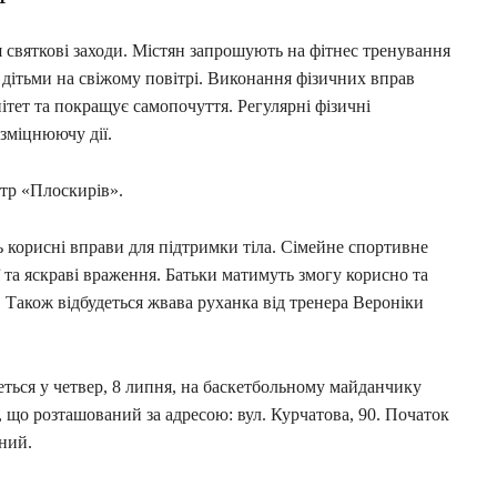
святкові заходи. Містян запрошують на фітнес тренування
 дітьми на свіжому повітрі. Виконання фізичних вправ
ітет та покращує самопочуття. Регулярні фізичні
зміцнюючу дії.
нтр «Плоскирів».
корисні вправи для підтримки тіла. Сімейне спортивне
 та яскраві враження. Батьки матимуть змогу корисно та
. Також відбудеться жвава руханка від тренера Вероніки
ться у четвер, 8 липня, на баскетбольному майданчику
що розташований за адресою: вул. Курчатова, 90. Початок
вний.