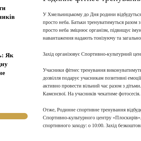
ти
У Хмельницькому до Дня родини відбудуться 
ників
просто неба. Батьки тренуватимуться разом з
просто неба зміцнює організм, підвищує імун
навантаження надають тонізуючу та загально
Захід організовує Спортивно-культурний це
ь: Як
дну
Учасники фітнес тренування виконуватимуть 
не
дозвілля подарує учасникам позитивні емоції
активно провести вільний час разом з дітьми
Камєнєвої. На учасників чекатиме фотосесія.
Отже, Родинне спортивне тренування відбуде
Спортивно-культурного центру «Плоскирів», 
спортивного заходу: о 10:00. Захід безкошто