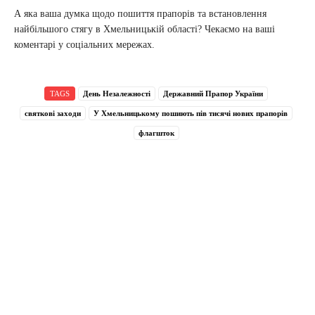
А яка ваша думка щодо пошиття прапорів та встановлення
найбільшого стягу в Хмельницькій області? Чекаємо на ваші
коментарі у соціальних мережах.
TAGS
День Незалежності
Державний Прапор України
святкові заходи
У Хмельницькому пошиють пів тисячі нових прапорів
флагшток