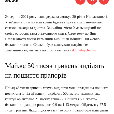
SHARE
24 серпня 2021 року наша держава святкує 30-річчя Незалежності.
У зв’язку з цим по всій країні будуть відбуватися різноманітні
святкові заходи та дійства. Звичайно, місто Хмельницький не
стоїть осторонь такого важливого свята. Саме тому до Дня
Незалежності міські керманичі вирішили пошити 500 жовто-
блакитних стягів. Скільки буде коштувати патріотизм
хмельничанам, читайте на сторінках сайту
ikhmelnychanyn
.
Майже 50 тисяч гривень виділять
на пошиття прапорів
Понад 48 тисяч гривень хочуть виділити можновладці на пошиття
нових стягів. За ці кошти придбають 500 метрів тканини, яка
коштує орієнтовно 21 тисячу гривень. Пошиття 500 жовто-
блакитних прапорів розміром 0.9 на 1.43 метра обійдеться у 27.5
тисяч гривень. Якщо підсумувати, то один прапор буде коштувати