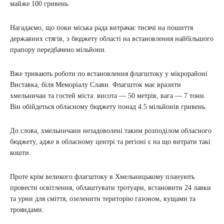
майже 100 гривень.
Нагадаємо, що поки міська рада витрачає тисячі на пошиття
державних стягів, з бюджету області на встановлення найбільшого
прапору передбачено мільйони.
Вже тривають роботи по встановлення флагштоку у мікрорайоні
Виставка, біля Меморіалу Слави. Флагшток має вразити
хмельничан та гостей міста: висота — 50 метрів, вага — 7 тонн.
Він обійдеться обласному бюджету понад 4.5 мільйонів гривень.
До слова, хмельничани незадоволені таким розподілом обласного
бюджету, адже в обласному центрі та регіоні є на що витрати такі
кошти.
Проте крім великого флагштоку в Хмельницькому планують
провести освітлення, облаштувати тротуари, встановити 24 лавки
та урни для сміття, озеленити територію газоном, кущами та
трояндами.