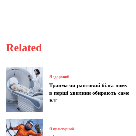
Related
Я здоровий
Травма чи раптовий біль: чому
в перші хвилини обирають саме
КТ
Я культурний