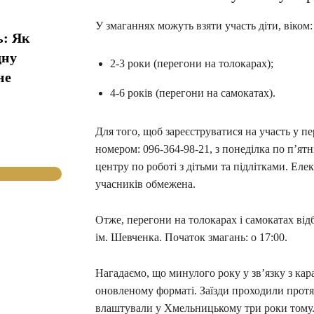
У змаганнях можуть взяти участь діти, віком:
ь: Як
дну
2-3 роки (перегони на толокарах);
не
4-6 років (перегони на самокатах).
Для того, щоб зареєструватися на участь у п
номером: 096-364-98-21, з понеділка по п’ятн
центру по роботі з дітьми та підлітками. Ел
учасників обмежена.
Отже, перегони на толокарах і самокатах відб
ім. Шевченка. Початок змагань: о 17:00.
Нагадаємо, що минулого року у зв’язку з кар
оновленому форматі. Заїзди проходили протяг
влаштували у Хмельницькому три роки тому. Т