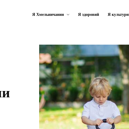
Я Хмельничанин
Я здоровий
Я культурн
ни