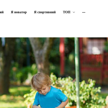
ий
Я новатор
Я спортивний
ТОП