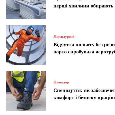
перші хвилини обирають
Я культурний
Відчуття польоту без риз
варто спробувати аеротру
Я новатор
Спецвзуття: як забезпечи
комфорт і безпеку праців