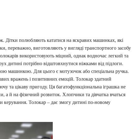
к. Дітки полюбляють кататися на яскравих машинках, які
ашки, переважно, виготовляють у вигляді транспортного засобу
толокарів використовують міцний, однак водночас легкий та
рух дитині потрібно відштовхнутися ніжками від підлоги.
чою машинкою. Для цього є мотузочок або спеціальна ручка.
равих вражень і позитивних емоцій. Толокар здатний
чу та цікаву пригоду. Ця багатофункціональна іграшка не
, а й на фізичний розвиток. Хлопчики та дівчатка вчаться
и керування. Толокар – дає змогу дитині по-новому