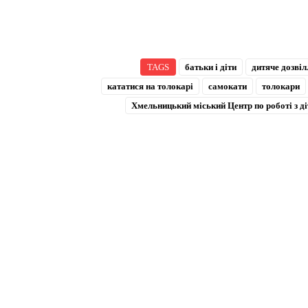
TAGS
батьки і діти
дитяче дозвіл
кататися на толокарі
самокати
толокари
Хмельницький міський Центр по роботі з д