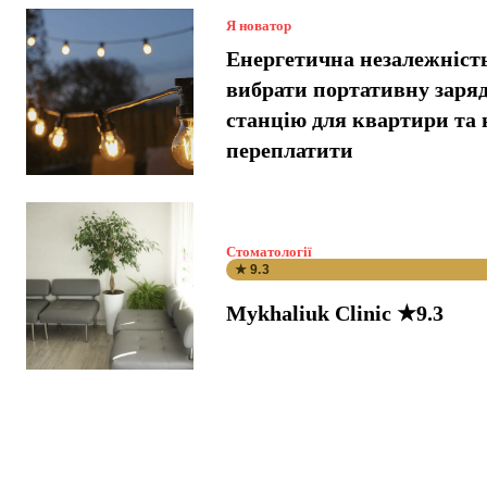
Я новатор
Енергетична незалежніст
вибрати портативну заря
станцію для квартири та 
переплатити
Стоматології
★ 9.3
Mykhaliuk Clinic ★9.3