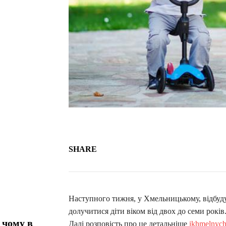
SHARE
Наступного тижня, у Хмельницькому, відбуду
долучитися діти віком від двох до семи рокі
 чому в
Далі розповість про це детальніше
ikhmelnyc