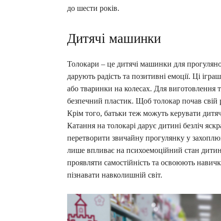
до шести років.
Дитячі машинки
Толокари – це дитячі машинки для прогуляно
дарують радість та позитивні емоції. Ці ігр
або тваринки на колесах. Для виготовлення 
безпечний пластик. Щоб толокар почав свій 
Крім того, батьки теж можуть керувати дитя
Катання на толокарі дарує дитині безліч яск
перетворити звичайну прогулянку у захоплюю
лише впливає на психоемоційний стан дитини
проявляти самостійність та освоюють навичк
пізнавати навколишній світ.