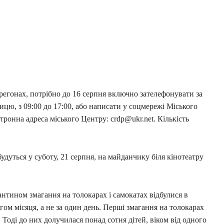
ерегонах, потрібно до 16 серпня включно зателефонувати за
ицю, з 09:00 до 17:00, або написати у соцмережі Міського
ектронна адреса міського Центру:
crdp@ukr.net
. Кількість
удуться у суботу, 21 серпня, на майданчику біля кінотеатру
антином змагання на толокарах і самокатах відбулися в
ом місяця, а не за один день. Перші змагання на толокарах
оді до них долучилася понад сотня дітей, віком від одного