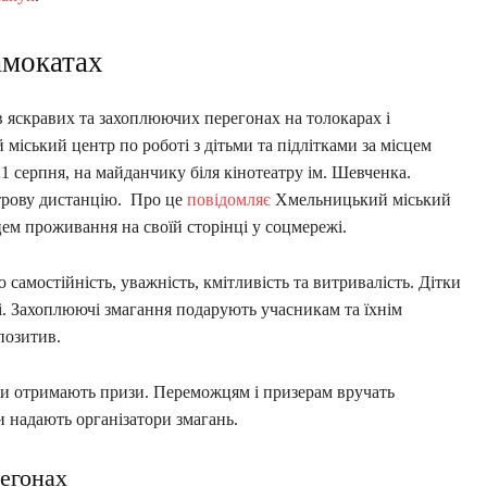
амокатах
 яскравих та захоплюючих перегонах на толокарах і
міський центр по роботі з дітьми та підлітками за місцем
1 серпня, на майданчику біля кінотеатру ім. Шевченка.
трову дистанцію. Про це
повідомляє
Хмельницький міський
сцем проживання на своїй сторінці у соцмережі.
самостійність, уважність, кмітливість та витривалість. Дітки
і. Захоплюючі змагання подарують учасникам та їхнім
позитив.
ки отримають призи. Переможцям і призерам вручать
и надають організатори змагань.
регонах