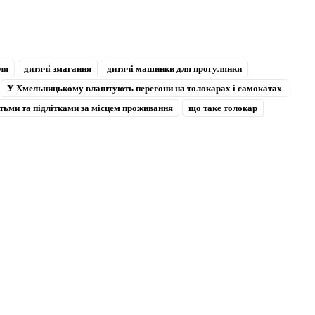
ля
дитячі змагання
дитячі машинки для прогулянки
У Хмельницькому влаштують перегони на толокарах і самокатах
ітьми та підлітками за місцем проживання
що таке толокар