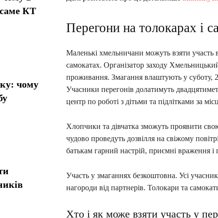
 саме КТ
Перегони на толокарах і с
Маленькі хмельничани можуть взяти участь в
самокатах. Організатор заходу Хмельницький 
проживання. Змагання влаштують у суботу, 2
ику: чому
Учасники перегонів долатимуть двадцятиме
бу
центр по роботі з дітьми та підлітками за мі
Хлопчики та дівчатка зможуть проявити свою 
чудово проведуть дозвілля на свіжому повітр
батькам гарний настрій, приємні враження і 
ти
Участь у змаганнях безкоштовна. Усі учасни
ників
нагороди від партнерів. Толокари та самокат
Хто і як може взяти участь у пе