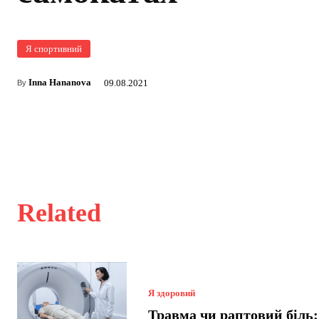
Я спортивний
Inna Hananova
09.08.2021
By
Related
Я здоровий
Травма чи раптовий біль: