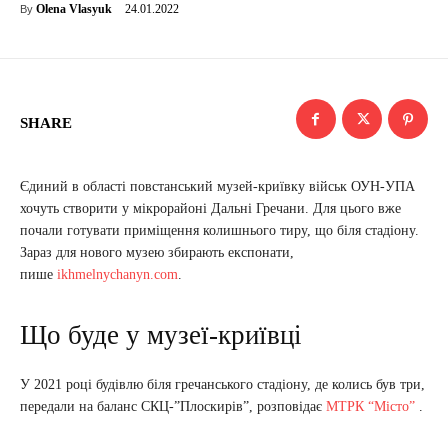
24.01.2022
Olena Vlasyuk
By
SHARE
Єдиний в області повстанський музей-криївку військ ОУН-УПА
хочуть створити у мікрорайоні Дальні Гречани. Для цього вже
почали готувати приміщення колишнього тиру, що біля стадіону.
Зараз для нового музею збирають експонати,
пише
ikhmelnychanyn.com
.
Що буде у музеї-криївці
У 2021 році будівлю біля гречанського стадіону, де колись був три,
передали на баланс СКЦ-”Плоскирів”, розповідає
МТРК “Місто”
.