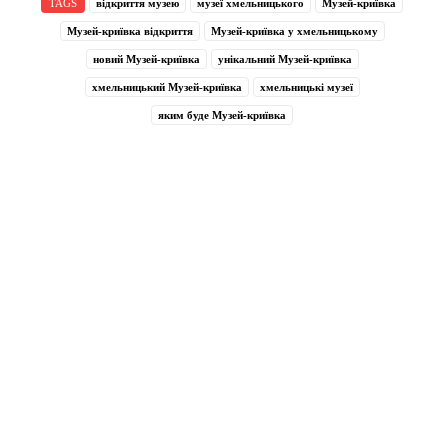
TAGS
відкриття музею
музеї хмельницького
Музей-криївка
Музей-криївка відкриття
Музей-криївка у хмельницькому
новий Музей-криївка
унікальний Музей-криївка
хмельницький Музей-криївка
хмельницькі музеї
яким буде Музей-криївка