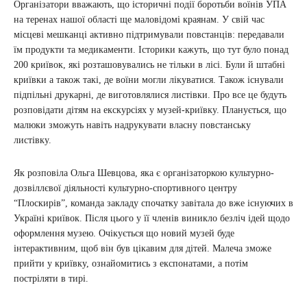
Організатори вважають, що історичні події боротьби воїнів УПА
на теренах нашої області ще маловідомі краянам. У свій час
місцеві мешканці активно підтримували повстанців: передавали
їм продукти та медикаменти. Історики кажуть, що тут було понад
200 криївок, які розташовувались не тільки в лісі. Були й штабні
криївки а також такі, де воїни могли лікуватися. Також існували
підпільні друкарні, де виготовлялися листівки. Про все це будуть
розповідати дітям на екскурсіях у музей-криївку. Планується, що
малюки зможуть навіть надрукувати власну повстанську
листівку.
Як розповіла Ольга Шевцова, яка є організаторкою культурно-
дозвіллєвої діяльності культурно-спортивного центру
“Плоскирів”, команда закладу спочатку завітала до вже існуючих в
Україні криївок. Після цього у її членів виникло безліч ідей щодо
оформлення музею. Очікується що новий музей буде
інтерактивним, щоб він був цікавим для дітей. Малеча зможе
прийти у криївку, ознайомитись з експонатами, а потім
постріляти в тирі.