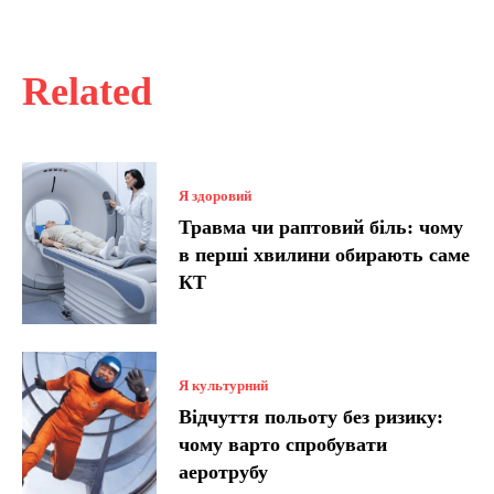
Related
Я здоровий
Травма чи раптовий біль: чому
в перші хвилини обирають саме
КТ
Я культурний
Відчуття польоту без ризику:
чому варто спробувати
аеротрубу