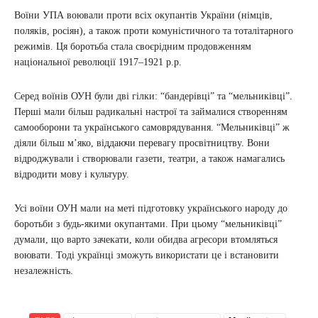
Воїни УПА воювали проти всіх окупантів України (німців,
поляків, росіян), а також проти комуністичного та тоталітарного
режимів. Ця боротьба стала своєрідним продовженням
національної революції 1917–1921 р.р.
Серед воїнів ОУН були дві гілки: “бандерівці” та “мельниківці”.
Перші мали більш радикальні настрої та займалися створенням
самооборони та українського самоврядування. “Мельниківці” ж
діяли більш м’яко, віддаючи перевагу просвітництву. Вони
відроджували і створювали газети, театри, а також намагались
відродити мову і культуру.
Усі воїни ОУН мали на меті підготовку українського народу до
боротьби з будь-якими окупантами. При цьому “мельниківці”
думали, що варто зачекати, коли обидва агресори втомляться
воювати. Тоді українці зможуть використати це і встановити
незалежність.