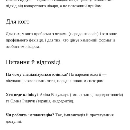
підхід від конкретного лікаря, а не потоковий прийом.
Для кого
Для тих, у кого проблеми з яснами (пародонтологія) і хто хоче
профільного фахівця, і для тих, хто цінує камерний формат із
особистим лікарем.
Питання й відповіді
На чому спеціалізується клініка?
На пародонтології —
лікуванні захворювань ясен, поряд із повним спектром.
Хто веде клініку?
Аліна Вакульчук (імплантація, пародонтологія)
та Олена Ридчук (терапія, ендодонтія).
Чи роблять імплантацію?
Так, імплантація й протезування
доступні.