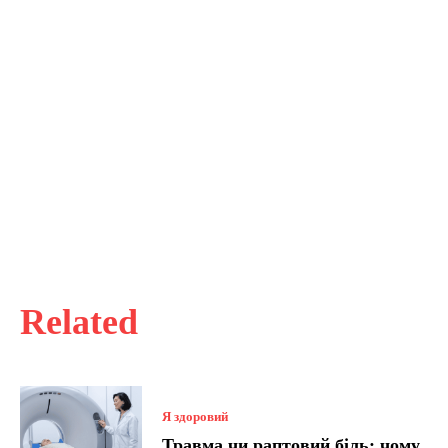
Related
Я здоровий
Травма чи раптовий біль: чому