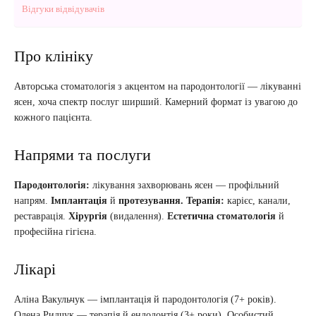
Відгуки відвідувачів
Про клініку
Авторська стоматологія з акцентом на пародонтології — лікуванні
ясен, хоча спектр послуг ширший. Камерний формат із увагою до
кожного пацієнта.
Напрями та послуги
Пародонтологія:
лікування захворювань ясен — профільний
напрям.
Імплантація
й
протезування.
Терапія:
карієс, канали,
реставрація.
Хірургія
(видалення).
Естетична стоматологія
й
професійна гігієна.
Лікарі
Аліна Вакульчук — імплантація й пародонтологія (7+ років).
Олена Ридчук — терапія й ендодонтія (3+ роки). Особистий