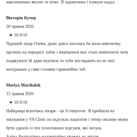
максимально якісно та чітко. Я задоволена і планую надал…
Вікторія Кучер
20 травня 2026
·
★ 10.0/10
Чудовий лікар Олена, дуже довго вагалась бо мала невеличку
щилину на передніх зубах і вирішення моє стало композити хочу
подякувати їй адже відтінок та зуби виглядають на че свої
натурально а саме головне гармонійно тоб…
Mariya Marshalok
15 травня 2026
·
★ 10.0/10
Найкраща візитівка лікаря – це її пацієнти. Я прийшла на
лікування у VA Clinic по відгуках пацієнтів і тепер сміливо можу
бути однією із тих позитивних відгуків, які читала.
Аліна Анатоліївна надзвичайно уважна до детале…