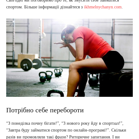
Сьогодні ми поговоримо про те, як змусити себе займатися
спортом. Більше інформації дізнайтеся з
ikhmelnychanyn.com
.
Потрібно себе перебороти
“З понеділка почну бігати!”, “З нового року йду в спортзал!”,
“Завтра буду займатися спортом по онлайн-програмі!”. Скільки
разів ви промовляли такі фрази? Риторичне запитання. І ви