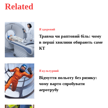
Related
Я здоровий
Травма чи раптовий біль: чому
в перші хвилини обирають саме
КТ
Я культурний
Відчуття польоту без ризику:
чому варто спробувати
аеротрубу