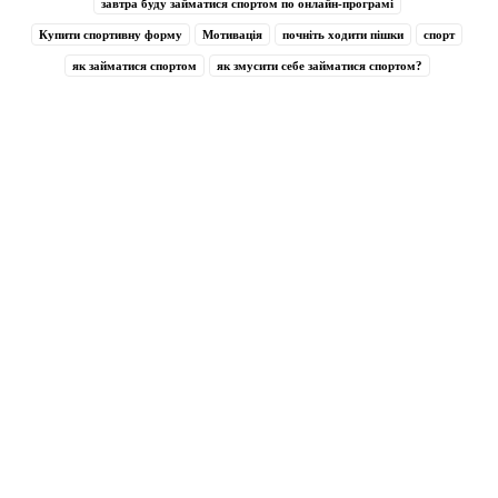
завтра буду займатися спортом по онлайн-програмі
Купити спортивну форму
Мотивація
почніть ходити пішки
спорт
як займатися спортом
як змусити себе займатися спортом?