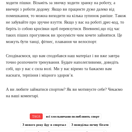
ходити пішки. Візьміть за звичку ходити зранку на роботу, а
ввечері з роботи додому. Якщо ви працюєте дуже далеко від
помешкання, то можна виходити на кілька зупинок раніше. Також
не забувайте про зручне взуття. Якщо у вас на роботі дрес-код, то
беріть із собою кросівки щоб перевзутися. Впевнені,що під час
таких піших прогулянок ви зрозумієте чим хочете зайнятися. Це
можуть бути танці, фітнес, плавання чи велоспорт.
Сподіваємося, що вам сподобався наш матеріал і ви вже завтра
точно розпочнете тренування. Будьте наполегливими, доведіть
собі, що у вас є сила волі. Ми у вас віримо та бажаємо вам
наснаги, терпіння і міцного здоров’я.
А ви любите займатися спортом? Як ви мотивуєте себе? Чекаємо
на ваші коментарі.
TAGS
всі хмельничани полюбляють спорт
З нового року йду в спортзал
З понеділка почну бігати