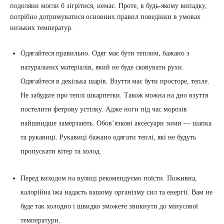
подоляни могли б зігрітися, немає. Проте, в будь-якому випадку,
потрібно дотримуватися основних правил поведінки в умовах
низьких температур.
Одягайтеся правильно. Одяг має бути теплим, бажано з
натуральних матеріалів, який не буде сковувати рухи.
Одягайтеся в декілька шарів. Взуття має бути просторе, тепле.
Не забудьте про теплі шкарпетки. Також можна на дно взуття
постелити фетрову устілку. Адже ноги під час морозів
найшвидше замерзають. Обов’язкові аксесуари зими — шапка
та рукавиці. Рукавиці бажано одягати теплі, які не будуть
пропускати вітер та холод.
Перед виходом на вулиці рекомендуємо поїсти. Поживна,
калорійна їжа надасть вашому організму сил та енергії. Вам не
буде так холодно і швидко зможете звикнути до мінусової
температури.