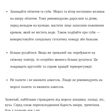
Захищайте обличчя та губи. Мороз та вітер негативно впливає
на шкіру обличчя. Тому рекомендуємо дорослим та дітям,
перед виходом на вулицю, мастити лице захисним поживним
кремом, який не містить води. Також подбайте про губи —
використовуйте спеціальну гігієнічну помаду або бальзам.
Більше рухайтеся. Якщо ви тривалий час перебуваєте на
свіжому повітрі, то потрібно якомога більше рухатися. Це
покращить кругообіг та сприяє кращій терморегуляції.
Не палити і не вживати алкоголь. Лікарі не рекомендують на
морозі палити та вживати алкоголь.
Зазвичай, найбільше страждають від морозу кінцівки, пальці, ніс,
вуха. Серед ознак переохолодження бідність шкіри, тремтіння,
біль у пальцях рук і ніг.