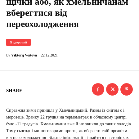
щічки або, як хмельничанам
вберегтися від
переохолодження
Я здоровий
22.12.2021
Viktorij Voitova
By
SHARE
Справжня зими прийшла у Хмельницький. Разом із снігом є і
морозець. Зранку 22 грудня на термометрах в обласному центрі
було -11 градусів. Хмельничани вже й не звикли до таких холодів.
Тому сьогодні ми поговоримо про те, як вберегти свій організм
від переохолодження. Більше інформації дізнайтеся на сторінках