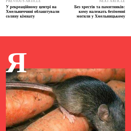
PREVIOUS ARTICLE
NEXT ARTICLE
У рекреаційному центрі на
Без хрестів та памятників:
Хмельниччині облаштували
кому належать безіменні
соляну кімнату
могили у Хмельницькому
Я