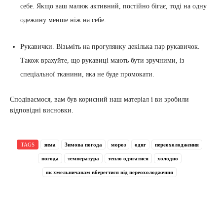
себе. Якщо ваш малюк активний, постійно бігає, тоді на одну
одежину менше ніж на себе.
Рукавички. Візьміть на прогулянку декілька пар рукавичок.
Також врахуйте, що рукавиці мають бути зручними, із
спеціальної тканини, яка не буде промокати.
Сподіваємося, вам був корисний наш матеріал і ви зробили
відповідні висновки.
TAGS
зима
Зимова погода
мороз
одяг
переохолодження
погода
температура
тепло одягатися
холодно
як хмельничанам вберегтися від переохолодження