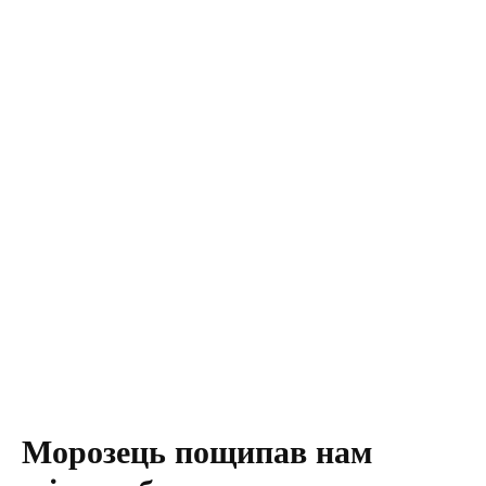
Морозець пощипав нам