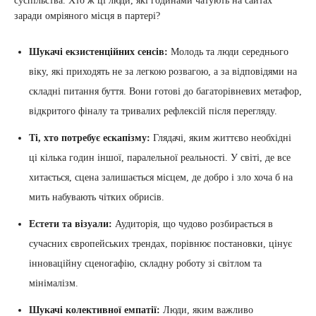
суспільства. Хто ж ці люди, які годинами чатують на сайтах
заради омріяного місця в партері?
Шукачі екзистенційних сенсів:
Молодь та люди середнього
віку, які приходять не за легкою розвагою, а за відповідями на
складні питання буття. Вони готові до багаторівневих метафор,
відкритого фіналу та тривалих рефлексій після перегляду.
Ті, хто потребує ескапізму:
Глядачі, яким життєво необхідні
ці кілька годин іншої, паралельної реальності. У світі, де все
хитається, сцена залишається місцем, де добро і зло хоча б на
мить набувають чітких обрисів.
Естети та візуали:
Аудиторія, що чудово розбирається в
сучасних європейських трендах, порівнює постановки, цінує
інноваційну сценогафію, складну роботу зі світлом та
мінімалізм.
Шукачі колективної емпатії:
Люди, яким важливо