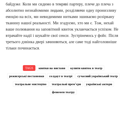
байдуже. Коли ми сидимо в темряві партеру, плече до плеча з
абсолютно незнайомими людьми, розділяючи одну пронизливу
емоцію на всіх, ми невидимими нитками зшиваємо розірвану
тканину нашої реальності. Ми згадуємо, хто ми є. Тож, нехай
ваше полювання на заповітний квиток укланчається успіхом. Не
втрачайте надії і шукайте свої сенси. Зустрінемось у фойє. Після
третього дзвінка двері зачиняються, але саме тоді найголовніше
тільки починається.
TAGS
квитки на вистави
купити квиток в театр
режисерські постановки
солдаут в театрі
сучасний український театр
театральне мистецтво
театральні прем'єри
українські актори
феномен театру