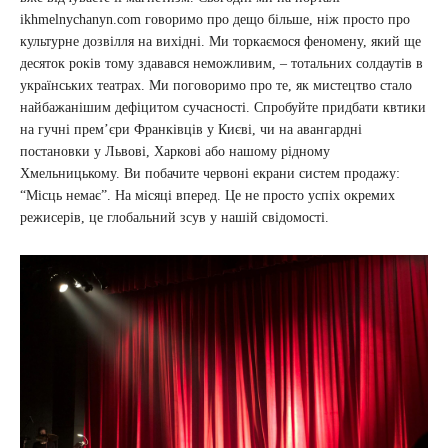
ikhmelnychanyn.com говоримо про дещо більше, ніж просто про
культурне дозвілля на вихідні. Ми торкаємося феномену, який ще
десяток років тому здавався неможливим, – тотальних солдаутів в
українських театрах. Ми поговоримо про те, як мистецтво стало
найбажанішим дефіцитом сучасності. Спробуйте придбати квтики
на гучні прем’єри Франківців у Києві, чи на авангардні
постановки у Львові, Харкові або нашому рідному
Хмельницькому. Ви побачите червоні екрани систем продажу:
“Місць немає”. На місяці вперед. Це не просто успіх окремих
режисерів, це глобальний зсув у нашій свідомості.