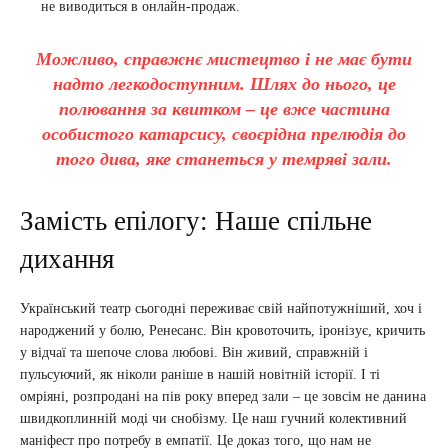
не виводиться в онлайн-продаж.
Можливо, справжнє мистецтво і не має бути
надто легкодоступним. Шлях до нього, це
полювання за квитком – це вже частина
особистого катарсису, своєрідна прелюдія до
того дива, яке станеться у темряві зали.
Замість епілогу: Наше спільне
дихання
Український театр сьогодні переживає свій найпотужніший, хоч і
народжений у болю, Ренесанс. Він кровоточить, іронізує, кричить
у відчаї та шепоче слова любові. Він живий, справжній і
пульсуючий, як ніколи раніше в нашій новітній історії. І ті
омріяні, розпродані на пів року вперед зали – це зовсім не данина
швидкоплинній моді чи снобізму. Це наш гучний колективний
маніфест про потребу в емпатії. Це доказ того, що нам не