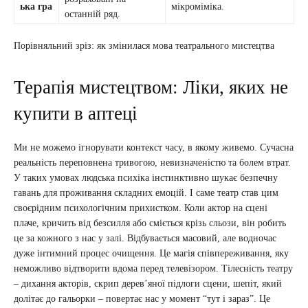
ька гра
мікроміміка.
останній ряд.
Порівняльний зріз: як змінилася мова театрального мистецтва
Терапія мистецтвом: Ліки, яких не
купити в аптеці
Ми не можемо ігнорувати контекст часу, в якому живемо. Сучасна
реальність переповнена тривогою, невизначеністю та болем втрат.
У таких умовах людська психіка інстинктивно шукає безпечну
гавань для проживання складних емоцій. І саме театр став цим
своєрідним психологічним прихистком. Коли актор на сцені
плаче, кричить від безсилля або сміється крізь сльози, він робить
це за кожного з нас у залі. Відбувається масовий, але водночас
дуже інтимний процес очищення. Це магія співпереживання, яку
неможливо відтворити вдома перед телевізором. Тілесність театру
– дихання акторів, скрип дерев’яної підлоги сцени, шепіт, який
долітає до гальорки – повертає нас у момент “тут і зараз”. Це