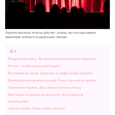
Порожні крісла до початку дійства – розкіш, яку сьогодні майже
неможливо побачити в українських театрах.
Відкриваючи завісу: Як змінилася наша культурна парадигма
Хто він – новий український глядач?
Полювання на емоції: Економіка та цифровізація аншлагів
Еволюція режисерських підходів: Чому старе вже не працює
Терапія мистецтвом: Ліки, яких не купити в аптеці
Мистецтво потрапити на мистецтво: Інструкція для
відчайдушних
Замість епілогу: Наше спільне дихання