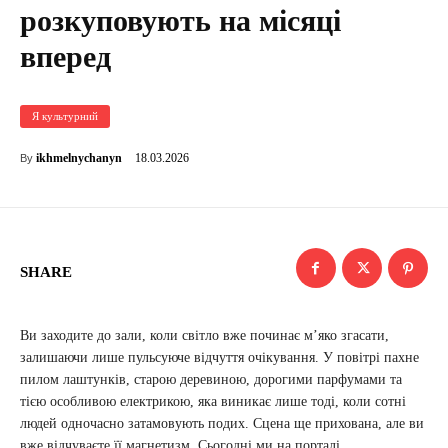
розкуповують на місяці
вперед
Я культурний
18.03.2026
ikhmelnychanyn
By
SHARE
Ви заходите до зали, коли світло вже починає м’яко згасати,
залишаючи лише пульсуюче відчуття очікування. У повітрі пахне
пилом лаштунків, старою деревиною, дорогими парфумами та
тією особливою електрикою, яка виникає лише тоді, коли сотні
людей одночасно затамовують подих. Сцена ще прихована, але ви
вже відчуваєте її магнетизм. Сьогодні ми на порталі