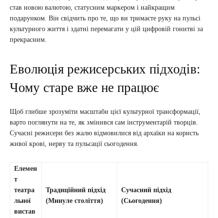
став новою валютою, статусним маркером і найкращим
подарунком. Він свідчить про те, що ви тримаєте руку на пульсі
культурного життя і здатні перемагати у цій цифровій гонитві за
прекрасним.
Еволюція режисерських підходів:
Чому старе вже не працює
Щоб глибше зрозуміти масштаби цієї культурної трансформації,
варто поглянути на те, як змінився сам інструментарій творців.
Сучасні режисери без жалю відмовилися від архаїки на користь
живої крові, нерву та пульсації сьогодення.
Елемен
т
театра
Традиційний підхід
Сучасний підхід
льної
(Минуле століття)
(Сьогодення)
вистав