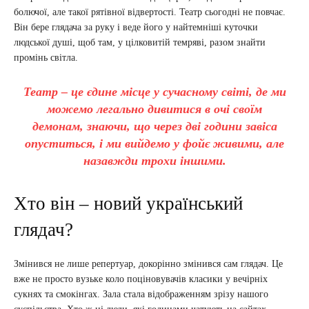
болючої, але такої рятівної відвертості. Театр сьогодні не повчає.
Він бере глядача за руку і веде його у найтемніші куточки
людської душі, щоб там, у цілковитій темряві, разом знайти
промінь світла.
Театр – це єдине місце у сучасному світі, де ми
можемо легально дивитися в очі своїм
демонам, знаючи, що через дві години завіса
опуститься, і ми вийдемо у фойє живими, але
назавжди трохи іншими.
Хто він – новий український
глядач?
Змінився не лише репертуар, докорінно змінився сам глядач. Це
вже не просто вузьке коло поціновувачів класики у вечірніх
сукнях та смокінгах. Зала стала відображенням зрізу нашого