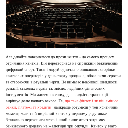
Але давайте повернемося до прози життя – до самого процесу
отримання квитків. Він перетворився на справжній безжалісний
цифровий спорт. Тисячі людей одночасно оновлюють сторінки
квиткових операторів у день старту продажів, обвалюючи сервери
та створюючи віртуальні черги. Це вимагає неабиякої швидкості
реакції, сталевих нервів та, звісно, надійних фінансових
інструментів. Ми живемо в епоху, де швидкість транзакції
вирішує долю вашого вечора. Те,
що таке фінтех і як він змінює
банки, платежі та кредити
, найкраще розумієш у той критичний
момент, коли твій омріяний квиток у першому ряду може
безжально перехопити хтось інший лише через затримку
банківського додатку на жалюгідні три секунди. Квиток у театр