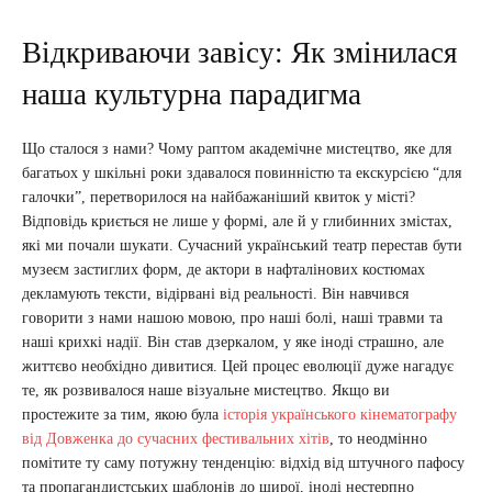
Відкриваючи завісу: Як змінилася
наша культурна парадигма
Що сталося з нами? Чому раптом академічне мистецтво, яке для
багатьох у шкільні роки здавалося повинністю та екскурсією “для
галочки”, перетворилося на найбажаніший квиток у місті?
Відповідь криється не лише у формі, але й у глибинних змістах,
які ми почали шукати. Сучасний український театр перестав бути
музеєм застиглих форм, де актори в нафталінових костюмах
декламують тексти, відірвані від реальності. Він навчився
говорити з нами нашою мовою, про наші болі, наші травми та
наші крихкі надії. Він став дзеркалом, у яке іноді страшно, але
життєво необхідно дивитися. Цей процес еволюції дуже нагадує
те, як розвивалося наше візуальне мистецтво. Якщо ви
простежите за тим, якою була
історія українського кінематографу
від Довженка до сучасних фестивальних хітів
, то неодмінно
помітите ту саму потужну тенденцію: відхід від штучного пафосу
та пропагандистських шаблонів до щирої, іноді нестерпно