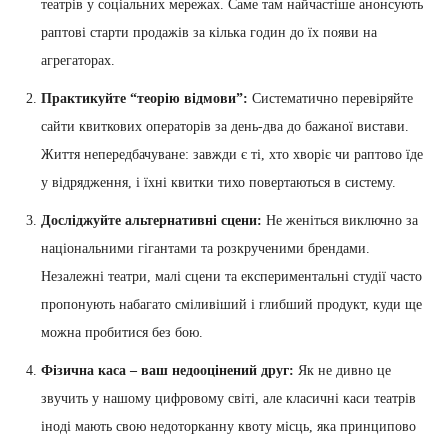
театрів у соціальних мережах. Саме там найчастіше анонсують
раптові старти продажів за кілька годин до їх появи на
агрегаторах.
Практикуйте “теорію відмови”:
Систематично перевіряйте
сайти квиткових операторів за день-два до бажаної вистави.
Життя непередбачуване: завжди є ті, хто хворіє чи раптово їде
у відрядження, і їхні квитки тихо повертаються в систему.
Досліджуйте альтернативні сцени:
Не женіться виключно за
національними гігантами та розкрученими брендами.
Незалежні театри, малі сцени та експериментальні студії часто
пропонують набагато сміливіший і глибший продукт, куди ще
можна пробитися без бою.
Фізична каса – ваш недооцінений друг:
Як не дивно це
звучить у нашому цифровому світі, але класичні каси театрів
іноді мають свою недоторканну квоту місць, яка принципово