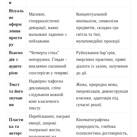
и
Візуаль
Масивні,
Концептуальний
не
гіперреалістичні
мінімалізм, символізм
оформ
декорації, важкі
предметів, складна гра
лення
мальовані задники з
світла та тіні,
просто
пейзажами.
мультимедійні проєкції.
ру
Взаємо
“Четверта стіна”
Руйнування бар’єрів,
дія з
непорушна. Глядач –
імерсивні практики, прямі
аудито
виключно пасивний
діалоги із залою, залучення
рією
спостерігач у темряві.
до дії.
Надмірно пафосна
Текст
Жива, природна мова,
декламація, сліпе
та його
імпровізація, деконструкція
слідування кожній
звучан
класики, адаптація під
комі класичного
ня
сучасні реалії.
тексту.
Перебільшені, награні
Пласти
Кінематографічна
емоції, широкі
ка та
природність, глибока
театральні жести,
акторс
психологічна достовірність,
розраховані на