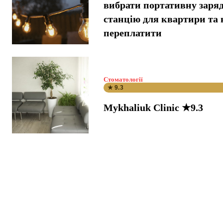
вибрати портативну заря
станцію для квартири та 
переплатити
Стоматології
★ 9.3
Mykhaliuk Clinic ★9.3