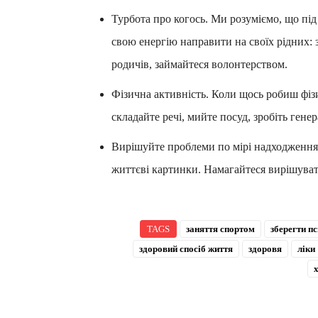
Турбота про когось. Ми розуміємо, що під
свою енергію направити на своїх рідних: 
родичів, займайтеся волонтерством.
Фізична активність. Коли щось робиш фіз
складайте речі, мийте посуд, зробіть гене
Вирішуйте проблеми по мірі надходження.
життєві картинки. Намагайтеся вирішуват
TAGS
заняття спортом
зберегти пс
здоровий спосіб життя
здоровя
ліки
х