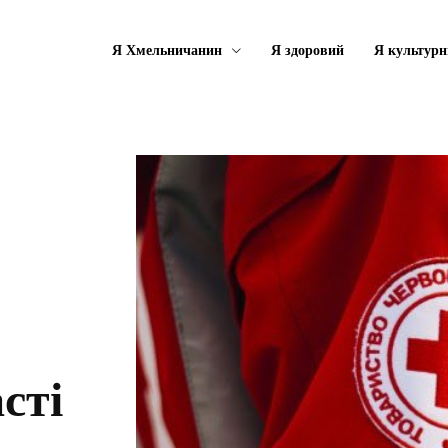
Я Хмельничанин
Я здоровий
Я культурн
сті