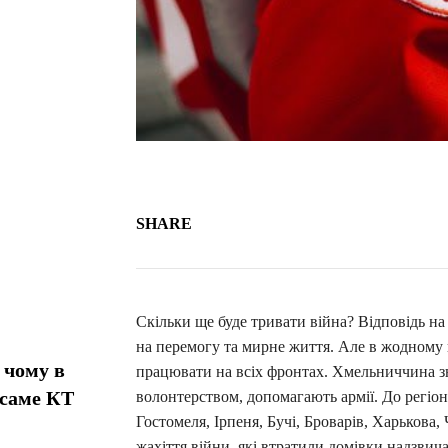
SHARE
Скільки ще буде тривати війна? Відповідь на 
на перемогу та мирне життя. Але в жодному 
 чому в
працювати на всіх фронтах. Хмельниччина з
 саме КТ
волонтерством, допомагають армії. До регіо
Гостомеля, Ірпеня, Бучі, Броварів, Харькова,
жахіття війни, які втратили домівки надзвич