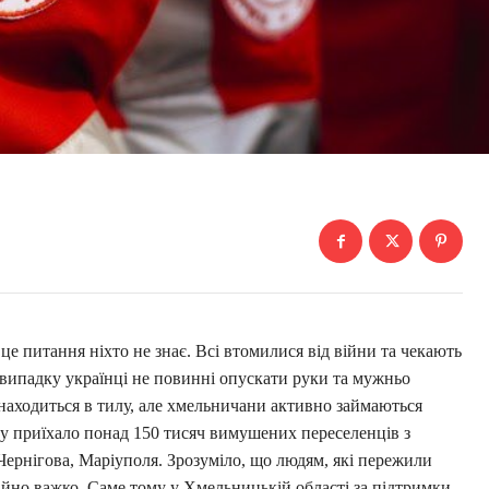
це питання ніхто не знає. Всі втомилися від війни та чекають
випадку українці не повинні опускати руки та мужньо
находиться в тилу, але хмельничани активно займаються
ну приїхало понад 150 тисяч вимушених переселенців з
 Чернігова, Маріуполя. Зрозуміло, що людям, які пережили
айно важко. Саме тому у Хмельницькій області за підтримки