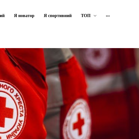
ий
Я новатор
Я спортивний
ТОП