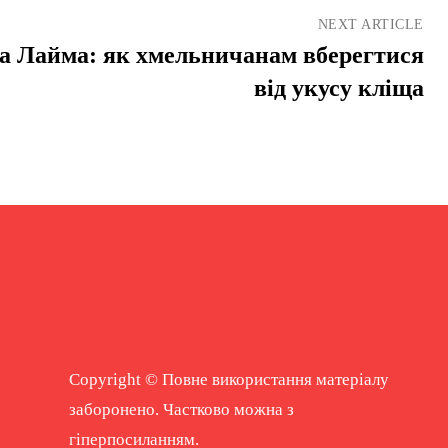
NEXT ARTICLE
а Лайма: як хмельничанам вберегтися
від укусу кліща
Copyright © Повне використання матеріалу
заборонено. Частково можна з
гіперпосиланням.