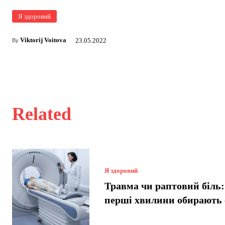
Я здоровий
Viktorij Voitova
23.05.2022
By
Related
Я здоровий
Травма чи раптовий біль:
перші хвилини обирають