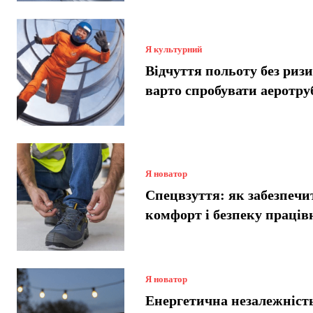
Я культурний
Відчуття польоту без риз
варто спробувати аеротру
Я новатор
Спецвзуття: як забезпечи
комфорт і безпеку праців
Я новатор
Енергетична незалежніст