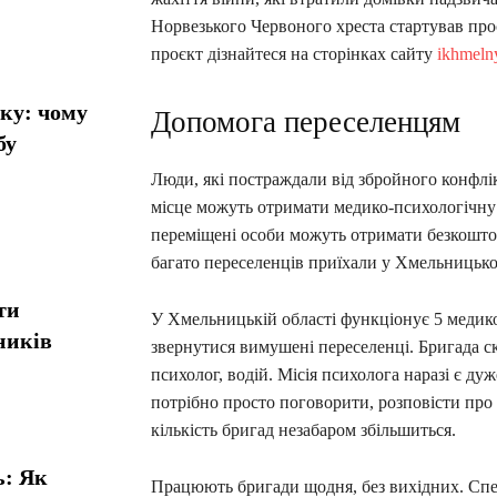
Норвезького Червоного хреста стартував про
проєкт дізнайтеся на сторінках сайту
ikhmeln
ику: чому
Допомога переселенцям
бу
Люди, які постраждали від збройного конфлік
місце можуть отримати медико-психологічну 
переміщені особи можуть отримати безкошто
багато переселенців приїхали у Хмельницьк
ти
У Хмельницькій області функціонує 5 медик
ників
звернутися вимушені переселенці. Бригада ск
психолог, водій. Місія психолога наразі є д
потрібно просто поговорити, розповісти про 
кількість бригад незабаром збільшиться.
ь: Як
Працюють бригади щодня, без вихідних. Спе