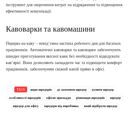
інструмент для скорочення витрат на відрядження та підвищення
ефективності комунікації.
Кавоварки та кавомашини
Перерва на каву – невід’ємна частина робочого дня для багатьох
працівників. Автоматичні кавоварки та кавоварки забезпечують
швидке приготування якісної кави без необхідності відвідувати
кав’ярні. Вони дозволяють заощадити час та підвищити комфорт
працівників, забезпечуючи свіжий напій прямо в офісі.
TAGS
види шредерів
де замовити шредер
купити шредер
особливості шредерів
офісне приладдя
різновиди шредерів
шредер
шредер для офісу
шредери від виробника
який підібрати шредер