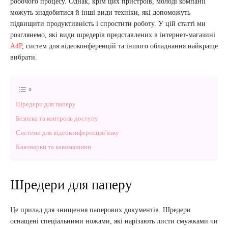
робочого процесу. Однак, крім цих пристроїв, молоді компанії
можуть знадобитися й інші види техніки, які допоможуть
підвищити продуктивність і спростити роботу. У цій статті ми
розглянемо, які види шредерів представлених в інтернет-магазині
A4P
, систем для відеоконференцій та іншого обладнання найкраще
вибрати.
Шредери для паперу
Безпека та контроль доступу
Системи для відеоконференцзв’язку
Кавоварки та кавомашини
Шредери для паперу
Це прилад для знищення паперових документів. Шредери
оснащені спеціальними ножами, які нарізають листи смужками чи