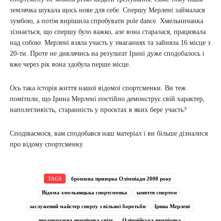
землячка шукала щось нове для себе. Спершу Мерлені займалася
зумбою, а потім вирішила спробувати pole dance. Хмельничанка
зізнається, що спершу було важко, але вона старалася, працювала
над собою. Мерлені взяла участь у змаганнях та зайняла 16 місце з
20-ти. Проте не дивлячись на результат Ірині дуже сподобалось і
вже через рік вона здобула перше місце.
Ось така історія життя нашої відомої спортсменки. Ви теж
помітили, що Ірина Мерлені постійно демонструє свій характер,
наполегливість, старанність у проєктах в яких бере участь?
Сподіваємося, вам сподобався наш матеріал і ви більше дізналися
про відому спортсменку.
TAGS
бронзова призерка Олімпіади 2008 року
Відома хмельницька спортсменка
заняття спортом
заслужений майстер спорту з вільної боротьби
Ірина Мерлені
неодноразова чемпіонка світу
Олімпійська чемпіонка