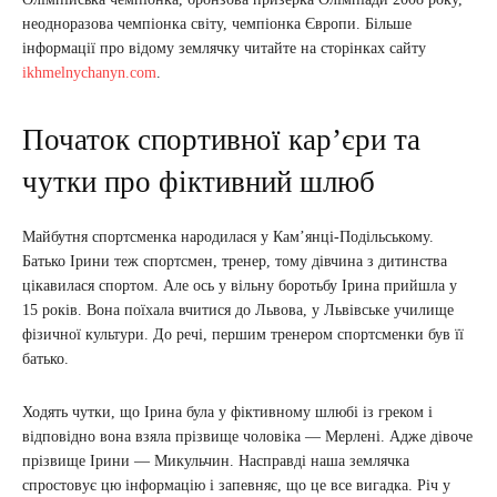
неодноразова чемпіонка світу, чемпіонка Європи. Більше
інформації про відому землячку читайте на сторінках сайту
ikhmelnychanyn.com
.
Початок спортивної кар’єри та
чутки про фіктивний шлюб
Майбутня спортсменка народилася у Кам’янці-Подільському.
Батько Ірини теж спортсмен, тренер, тому дівчина з дитинства
цікавилася спортом. Але ось у вільну боротьбу Ірина прийшла у
15 років. Вона поїхала вчитися до Львова, у Львівське училище
фізичної культури. До речі, першим тренером спортсменки був її
батько.
Ходять чутки, що Ірина була у фіктивному шлюбі із греком і
відповідно вона взяла прізвище чоловіка — Мерлені. Адже дівоче
прізвище Ірини — Микульчин. Насправді наша землячка
спростовує цю інформацію і запевняє, що це все вигадка. Річ у