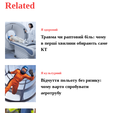
Related
Я здоровий
Травма чи раптовий біль: чому
в перші хвилини обирають саме
КТ
Я культурний
Відчуття польоту без ризику:
чому варто спробувати
аеротрубу