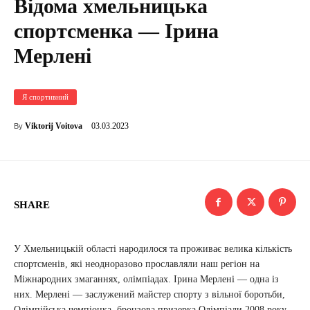
Відома хмельницька
спортсменка — Ірина
Мерлені
Я спортивний
03.03.2023
Viktorij Voitova
By
SHARE
У Хмельницькій області народилося та проживає велика кількість
спортсменів, які неодноразово прославляли наш регіон на
Міжнародних змаганнях, олімпіадах. Ірина Мерлені — одна із
них. Мерлені — заслужений майстер спорту з вільної боротьби,
Олімпійська чемпіонка, бронзова призерка Олімпіади 2008 року,