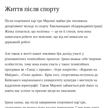
Життя після спорту
Після спортивної кар’єри Мерлені майже рік очолювала
департамент молоді та спорту Хмельницької облдержадміністрації.
Жінка зізнається, що політика — це не її стихія, хоча вона
намагалася робити все можливе, що від неї вимагали на
державній роботі.
Але також в житті нашої землячки був досвід участі у
різноманітних телевізійних проєктах. Ірина вважає себе творчою
особистістю, тому вона взяла участь у таких телевізійних
програмах як «Танці з зірками», «Ігри патріотів», «Караоке на
Майдані», «Голос країни». Крім того, спортсменка вступила до
Київського національного університету культури і мистецтв на
відділення хореографії. Також Мерлені займається pole dance та
навіть має успіхи та призові місця на змаганнях.
Ірина зазнає, що після завершення спортивної кар’єри,
спортсмену не можна різко кидати тренування. Саме тому наша