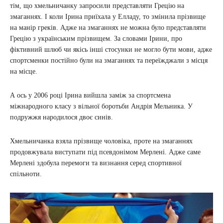
тім, що хмельничанку запросили представляти Грецію на
змаганнях. І коли Ірина приїхала у Елладу, то змінила прізвище
на манір греків. Адже на змаганнях не можна було представляти
Грецію з українським прізвищем. За словами Ірини, про
фіктивний шлюб чи якісь інші стосунки не могло бути мови, адже
спортсменки постійно були на змаганнях та переїжджали з місця
на місце.
А ось у 2006 році Ірина вийшла заміж за спортсмена
міжнародного класу з вільної боротьби Андрія Мельника. У
подружжя народилося двоє синів.
Хмельничанка взяла прізвище чоловіка, проте на змаганнях
продовжувала виступати під псевдонімом Мерлені. Адже саме
Мерлені здобула перемоги та визнання серед спортивної
спільноти.