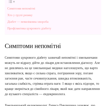
Симптоми непомітні
Хто у групі ризику
Діабет — невиліковна хвороба
Профілактика цукрового діабету
Симптоми непомітні
Симптоми цукрового діабету зазвичай непомітні і хмельничани
можуть не відразу дійти до лікаря для встановлення діагнозу. Але
не дивлячись на це хмельницькі медики наголошують, що варто
хвилюватися, якщо є сильна спрага, погіршення зору, погане
загоєння ран, часте сечовипускання, швидка втомлюваність,
загальна слабкість, стрімка втрата ваги. І якщо є якісь підозри, то
краще зверніться до сімейного лікаря, який має дати направлення
до вузького спеціаліста — ендокринолога.
Хмельницький ендокринолог Лариса Павлишина зазначає, що