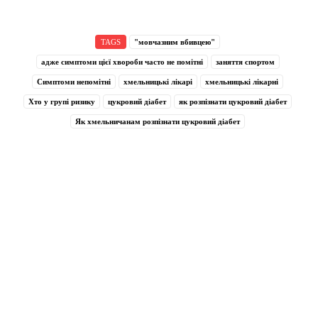
TAGS
"мовчазним вбивцею"
адже симптоми цієї хвороби часто не помітні
заняття спортом
Симптоми непомітні
хмельницькі лікарі
хмельницькі лікарні
Хто у групі ризику
цукровий діабет
як розпізнати цукровий діабет
Як хмельничанам розпізнати цукровий діабет