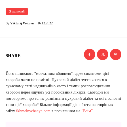
Я здоровий
16.12.2022
Viktorij Voitova
By
SHARE
Його називають “мовчазним вбивцею”, адже симптоми цієї
хвороби часто не помітні. Цукровий діабет зустрічається в
сучасному світі надзвичайно часто і темпи розповсюдження
хвороби перевищують усі побоювання лікарів. Сьогодні ми
поговоримо про те, як розпізнати цукровий діабет та які є основні
типи цієї хвороби? Більше інформації дізнайтеся на сторінках
сайту
ikhmelnychanyn.com
з посиланням на
“Всім”
.