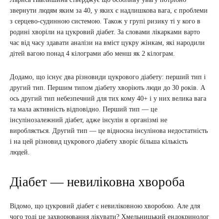
звернути людям яким за 40, у яких є надлишкова вага, є проблеми
з серцево-судинною системою. Також у групі ризику ті у кого в
родині хворіли на цукровий діабет. За словами лікарками варто
час від часу здавати аналізи на вміст цукру жінкам, які народили
дітей вагою понад 4 кілограми або менш як 2 кілограм.
Додамо, що існує два різновиди цукрового діабету: перший тип і
другий тип. Першим типом діабету хворіють люди до 30 років. А
ось другий тип небезпечний для тих кому 40+ і у них велика вага
та мала активність відповідно. Перший тип — це
інсулінозалежний діабет, адже інсулін в організмі не
виробляється. Другий тип — це відносна інсулінова недостатність
і на цей різновид цукрового діабету хворіє більша кількість
людей.
Діабет — невиліковна хвороба
Відомо, що цукровий діабет є невиліковною хворобою. Але для
чого тоді це захворювання лікувати? Хмельницький ендокринолог