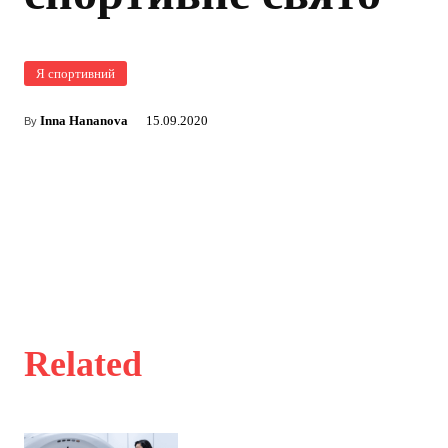
Я спортивний
Inna Hananova
15.09.2020
By
Related