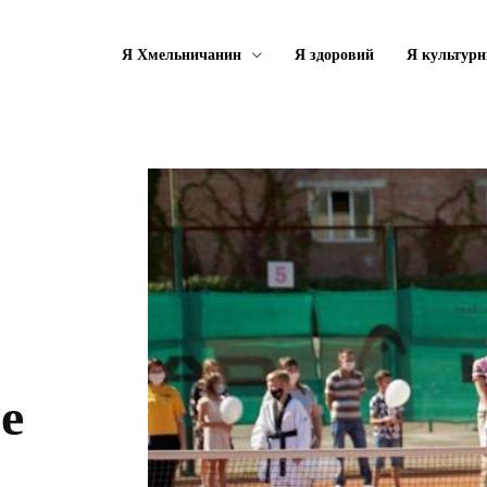
Я Хмельничанин
Я здоровий
Я культурн
е