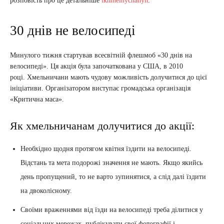
розповість про це детальніше
ikhmelnychanyn
.
30 днів не велосипеді
Минулого тижня стартував всесвітній флешмоб «30 днів на
велосипеді». Ця акція була започаткована у США, в 2010
році. Хмельничани мають чудову можливість долучитися до цієї
ініціативи. Організатором виступає громадська організація
«Критична маса».
Як хмельничанам долучитися до акції:
Необхідно щодня протягом квітня їздити на велосипеді.
Відстань та мета подорожі значення не мають. Якщо якийсь
день пропущений, то не варто зупинятися, а слід далі їздити
на двоколісному.
Своїми враженнями від їзди на велосипеді треба ділитися у
соціальних мережах, публікувати свої фотографії і