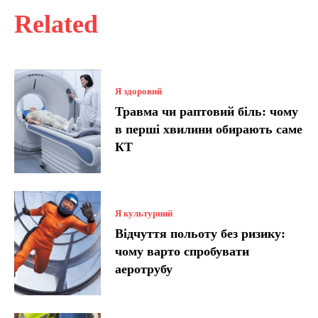
Related
Я здоровий
Травма чи раптовий біль: чому
в перші хвилини обирають саме
КТ
Я культурний
Відчуття польоту без ризику:
чому варто спробувати
аеротрубу