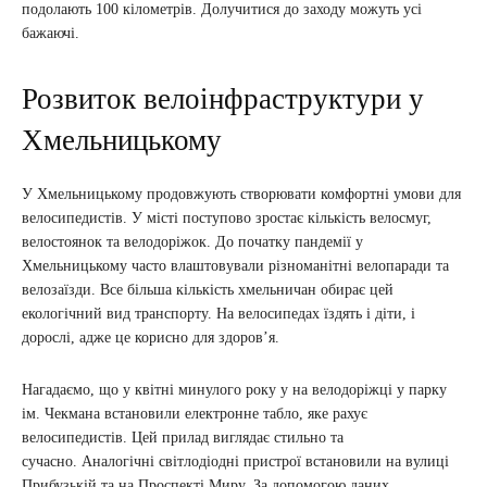
подолають 100 кілометрів. Долучитися до заходу можуть усі
бажаючі.
Розвиток велоінфраструктури у
Хмельницькому
У Хмельницькому продовжують створювати комфортні умови для
велосипедистів. У місті поступово зростає кількість велосмуг,
велостоянок та велодоріжок. До початку пандемії у
Хмельницькому часто влаштовували різноманітні велопаради та
велозаїзди. Все більша кількість хмельничан обирає цей
екологічний вид транспорту. На велосипедах їздять і діти, і
дорослі, адже це корисно для здоров’я.
Нагадаємо, що у квітні минулого року у на велодоріжці у парку
ім. Чекмана встановили електронне табло, яке рахує
велосипедистів. Цей прилад виглядає стильно та
сучасно. Аналогічні світлодіодні пристрої встановили на вулиці
Прибузькій та на Проспекті Миру. За допомогою даних,