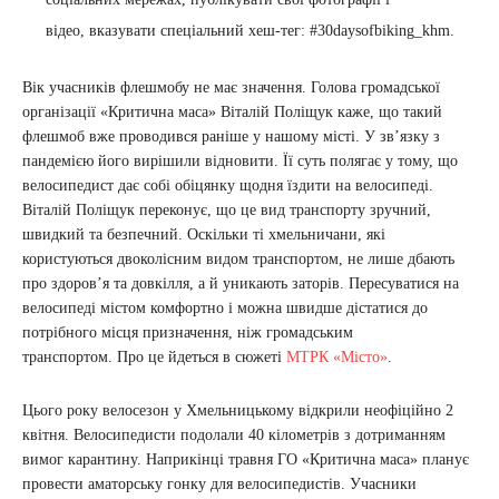
відео, вказувати спеціальний хеш-тег: #30daysofbiking_khm.
Вік учасників флешмобу не має значення. Голова громадської
організації «Критична маса» Віталій Поліщук каже, що такий
флешмоб вже проводився раніше у нашому місті. У зв’язку з
пандемією його вирішили відновити. Її суть полягає у тому, що
велосипедист дає собі обіцянку щодня їздити на велосипеді.
Віталій Поліщук переконує, що це вид транспорту зручний,
швидкий та безпечний. Оскільки ті хмельничани, які
користуються двоколісним видом транспортом, не лише дбають
про здоров’я та довкілля, а й уникають заторів. Пересуватися на
велосипеді містом комфортно і можна швидше дістатися до
потрібного місця призначення, ніж громадським
транспортом. Про це йдеться в сюжеті
МТРК «Місто»
.
Цього року велосезон у Хмельницькому відкрили неофіційно 2
квітня. Велосипедисти подолали 40 кілометрів з дотриманням
вимог карантину. Наприкінці травня ГО «Критична маса» планує
провести аматорську гонку для велосипедистів. Учасники