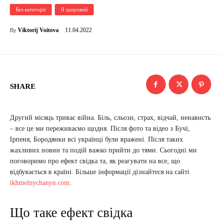
Без категорії
Я здоровий
11.04.2022
Viktorij Voitova
By
SHARE
Другий місяць триває війна. Біль, сльози, страх, відчай, ненависть
– все це ми переживаємо щодня. Після фото та відео з Бучі,
Ірпеня, Бородянки всі українці були вражені. Після таких
жахливих новин та подій важко прийти до тями. Сьогодні ми
поговоримо про ефект свідка та, як реагувати на все, що
відбувається в країні. Більше інформації дізнайтеся на сайті
ikhmelnychanyn.com
.
Що таке ефект свідка