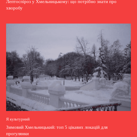
Лептоспіроз у Хмельницькому: що потрібно знати про
хворобу
Я культурний
Зимовий Хмельницький: топ 5 цікавих локацій для
прогулянки