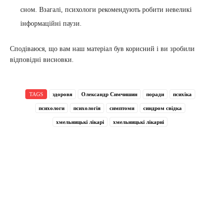
сном. Взагалі, психологи рекомендують робити невеликі
інформаційні паузи.
Сподіваюся, що вам наш матеріал був корисний і ви зробили
відповідні висновки.
TAGS
здоровя
Олександр Симчишин
поради
психіка
психологи
психологія
симптоми
синдром свідка
хмельницькі лікарі
хмельницькі лікарні