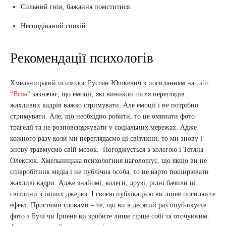
Сильний гнів, бажання помститися.
Несподіваний спокій.
Рекомендації психологів
Хмельницький психолог Руслан Юшкевич з посиланням на
сайт
“Всім”
зазначає, що емоції, які виникли після переглядів
жахливих кадрів важко стримувати. Але емоції і не потрібно
стримувати. Але, що необхідно робити, то це оминати фото
трагедії та не розповсюджувати у соціальних мережах. Адже
кожного разу коли ми переглядаємо ці світлини, то ми знову і
знову травмуємо свій мозок. Погоджується з колегою і Тетяна
Олексюк. Хмельницька психологиня наголошує, що якщо ви не
співробітник медіа і не публічна особа, то не варто поширювати
жахливі кадри. Адже знайомі, колеги, друзі, рідні бачили ці
світлини з інших джерел. І своєю публікацією ви лише посилюєте
ефект. Простими словами – те, що ви в десятий раз опублікуєте
фото з Бучі чи Ірпеня ви зробите лише гірше собі та оточуючим.