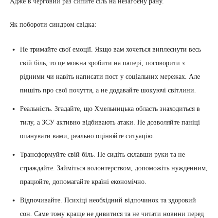
Адже в черговий раз сипите сіль на незагоєну рану.
Як побороти синдром свідка:
Не тримайте свої емоції. Якщо вам хочеться виплеснути весь
свій біль, то це можна зробити на папері, поговорити з
рідними чи навіть написати пост у соціальних мережах. Але
пишіть про свої почуття, а не додавайте шокуючі світлини.
Реальність. Згадайте, що Хмельницька область знаходиться в
тилу, а ЗСУ активно відбивають атаки. Не дозволяйте паніці
опанувати вами, реально оцінюйте ситуацію.
Трансформуйте свій біль. Не сидіть склавши руки та не
страждайте. Займіться волонтерством, допоможіть нужденним,
працюйте, допомагайте країні економічно.
Відпочивайте. Психіці необхідний відпочинок та здоровий
сон. Саме тому краще не дивитися та не читати новини перед