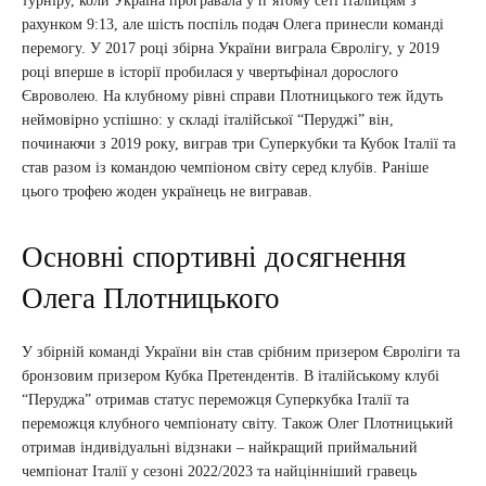
турніру, коли Україна програвала у п’ятому сеті італійцям з
рахунком 9:13, але шість поспіль подач Олега принесли команді
перемогу. У 2017 році збірна України виграла Євролігу, у 2019
році вперше в історії пробилася у чвертьфінал дорослого
Євроволею. На клубному рівні справи Плотницького теж йдуть
неймовірно успішно: у складі італійської “Перуджі” він,
починаючи з 2019 року, виграв три Суперкубки та Кубок Італії та
став разом із командою чемпіоном світу серед клубів. Раніше
цього трофею жоден українець не вигравав.
Основні спортивні досягнення
Олега Плотницького
У збірній команді України він став срібним призером Євроліги та
бронзовим призером Кубка Претендентів. В італійському клубі
“Перуджа” отримав статус переможця Суперкубка Італії та
переможця клубного чемпіонату світу. Також Олег Плотницький
отримав індивідуальні відзнаки – найкращий приймальний
чемпіонат Італії у сезоні 2022/2023 та найцінніший гравець