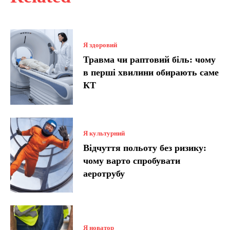
Я здоровий
Травма чи раптовий біль: чому
в перші хвилини обирають саме
КТ
Я культурний
Відчуття польоту без ризику:
чому варто спробувати
аеротрубу
Я новатор