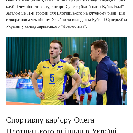
Олег Плотницький здобув сьомий трофей у складі “Перуджі”: два
клубні чемпіонати світу, чотири Суперкубки й один Кубок Італії.
Загалом це 11-й трофей для Плотницького на клубному рівні. Він
є дворазовим чемпіоном України та володарем Кубка і Суперкубка
України у складі харківського “Локомотива”.
Спортивну карʼєру Олега
Плотницького оцінили в Україні