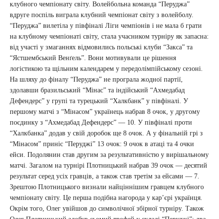
клубного чемпіонату світу. Волейбольна команда “Перуджа”
вдруге поспіль виграла клубний чемпіонат світу з волейболу.
“Перуджа” вилетіла у півфіналі Ліги чемпіонів і не мала б грати
на клубному чемпіонаті світу, стала учасником турніру як запасна:
від участі у змаганнях відмовились польські клуби “Закса” та
“Ястшембський Венґель”. Вони мотивували це рішення
логістикою та щільним календарем у передолімпійському сезоні.
На шляху до фіналу “Перуджа” не програла жодної партії,
здолавши бразильський “Мінас” та індійський “Ахмедабад
Дефендерс” у групі та турецький “Халкбанк” у півфіналі. У
першому матчі з “Мінасом” українець набрав 8 очок, у другому
поєдинку з “Ахмедабад Дефендерс” — 10. У півфіналі проти
“Халкбанка” додав у свій доробок ще 8 очок. А у фінальній грі з
“Мінасом” приніс “Перуджі” 13 очок: 9 очок в атаці та 4 очки
ейси. Подолянин став другим за результативністю у вирішальному
матчі. Загалом на турнірі Плотницький набрав 39 очок — десятий
результат серед усіх гравців, а також став третім за ейсами — 7.
Зрештою Плотницького визнали найціннішим гравцем клубного
чемпіонату світу. Це перша подібна нагорода у кар’єрі українця.
Окрім того, Олег увійшов до символічної збірної турніру. Також