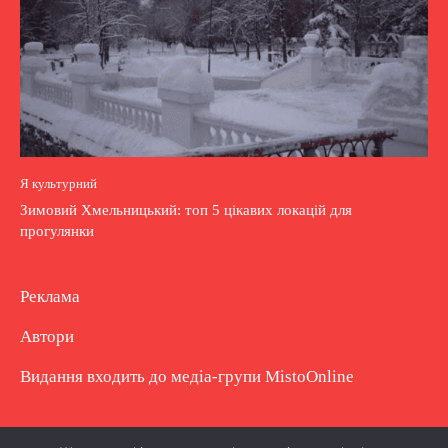
Я культурний
Зимовий Хмельницький: топ 5 цікавих локацій для
прогулянки
Реклама
Автори
Видання входить до медіа-групи
MistoOnline
Copyright © Повне використання матеріалу