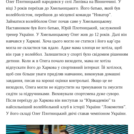
Олег Плотницький народився у селі Липівка на Вінниччині. У
віці 3 років переїхав до Хмельницького. Його батько, який був
волейболістом, перейшов до місцевої команди “Новатор”.
Займатися волейболом Олег почав саме у Хмельницькому.
Наставником був його батько, Юрій Плотницький, заслужений
тренер України. У Хмельницькому Олег жив до 12 років. Далі він
навчався у Харкові. Хоча цього могло не статися і його кар’єра
могла не скластися так вдало. Адже мама хлопця не хотіла, щоб
він грав у волейбол. Залишитися у спорті було свідомим рішенням
дитини. Коли ж в Олега почало виходити, мама не хотіла
відпускати його до Харкова у спортивний інтернат. Їй хотілося,
щоб син більше уваги приділяв навчанню, виконував домашні
завдання, писав на хороші оцінки контрольні. Якщо це не
виходило, Олега могли не відпустити на тренування та змусити
сидіти за підручниками. Виховували спортсмена дуже суворо.
Після переїзду до Харкова він виступав за “Юракадемію” та
найсильніший волейбольний клуб в історії України “Локомотив”.
У його складі Олег Плотницький двічі ставав чемпіоном України.