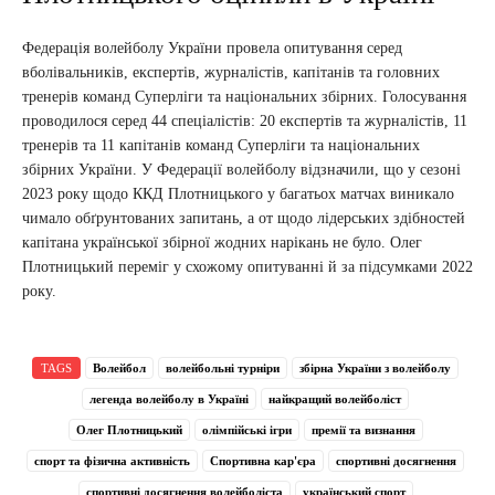
Федерація волейболу України провела опитування серед
вболівальників, експертів, журналістів, капітанів та головних
тренерів команд Суперліги та національних збірних. Голосування
проводилося серед 44 спеціалістів: 20 експертів та журналістів, 11
тренерів та 11 капітанів команд Суперліги та національних
збірних України. У Федерації волейболу відзначили, що у сезоні
2023 року щодо ККД Плотницького у багатьох матчах виникало
чимало обґрунтованих запитань, а от щодо лідерських здібностей
капітана української збірної жодних нарікань не було. Олег
Плотницький переміг у схожому опитуванні й за підсумками 2022
року.
TAGS
Волейбол
волейбольні турніри
збірна України з волейболу
легенда волейболу в Україні
найкращий волейболіст
Олег Плотницький
олімпійські ігри
премії та визнання
спорт та фізична активність
Спортивна кар'єра
спортивні досягнення
спортивні досягнення волейболіста
український спорт