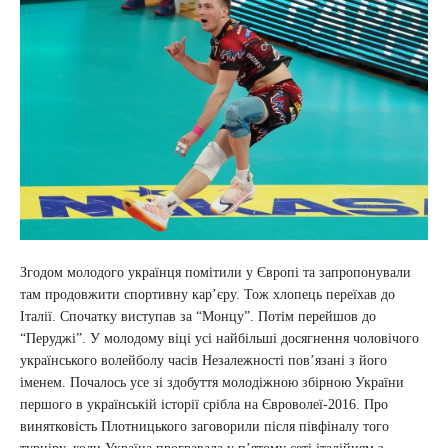
Згодом молодого українця помітили у Європі та запропонували
там продовжити спортивну карʼєру. Тож хлопець переїхав до
Італії. Спочатку виступав за “Монцу”. Потім перейшов до
“Перуджі”. У молодому віці усі найбільші досягнення чоловічого
українського волейболу часів Незалежності пов’язані з його
іменем. Почалось усе зі здобуття молодіжною збірною України
першого в українській історії срібла на Євроволеї-2016. Про
винятковість Плотницького заговорили після півфіналу того