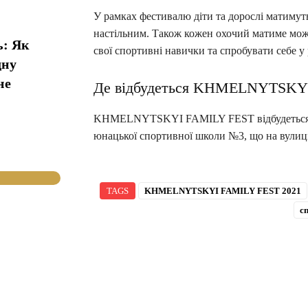
У рамках фестивалю діти та дорослі матимут
настільним. Також кожен охочий матиме можл
ь: Як
свої спортивні навички та спробувати себе 
дну
не
Де відбудеться KHMELNYTSKY
KHMELNYTSKYI FAMILY FEST відбудеться у с
юнацької спортивної школи №3, що на вулиці
TAGS
KHMELNYTSKYI FAMILY FEST 2021
с