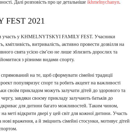
нності. Далі розповість про це детальніше
ikhmelnychanyn
.
 FEST 2021
яти участь у KHMELNYTSKYI FAMILY FEST. Учасники
 кмітливість, витривалість, активно провести дозвілля на
ивного свята усією сім’єю не лише зблизить дорослих та
найомитися з різними видами спорту.
мований на те, щоб сформувати сімейні традиції
проект популяризує спорт та робить акцент на важливості
ьки своїм прикладом можуть залучати дітей до здорового та
 чергу, завдяки своєму прикладу залучають батьків до
ідкриває для дитини багато можливостей. Таким чином,
еті відкрити двері у цей світ для кожної дитини. Участь
а нові враження, а й зміцнить сімейні стосунки, мотивує дітей
спортом.