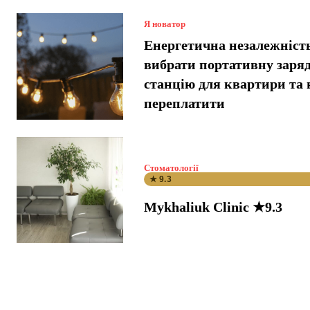
Я новатор
Енергетична незалежніст
вибрати портативну заря
станцію для квартири та 
переплатити
Стоматології
★ 9.3
Mykhaliuk Clinic ★9.3