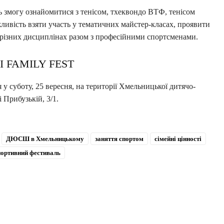
ь змогу ознайомитися з тенісом, тхеквондо ВТФ, тенісом
ивість взяти участь у тематичних майстер-класах, проявити
у різних дисциплінах разом з професійними спортсменами.
I FAMILY FEST
уботу, 25 вересня, на території Хмельницької дитячо-
 Прибузькій, 3/1.
ДЮСШ в Хмельницькому
заняття спортом
сімейні цінності
портивний фестиваль