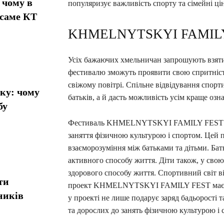
 чому в
популяризує важливість спорту та сімейні ці
 саме КТ
KHMELNYTSKYI FAMILY
Усіх бажаючих хмельничан запрошують вз
фестивалю зможуть проявити свою спритність,
свіжому повітрі. Спільне відвідування спорт
ику: чому
батьків, а й дасть можливість усім краще оз
бу
Фестиваль KHMELNYTSKYI FAMILY FEST спря
заняття фізичною культурою і спортом. Цей 
взаєморозуміння між батьками та дітьми. Бат
активного способу життя. Діти також, у свою
здорового способу життя. Спортивний світ в
ти
проект KHMELNYTSKYI FAMILY FEST має на м
ників
у проекті не лише подарує заряд бадьорості т
та дорослих до занять фізичною культурою і 