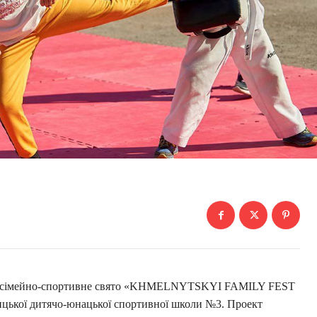
ься сімейно-спортивне свято «KHMELNYTSKYI FAMILY FEST
ицької дитячо-юнацької спортивної школи №3. Проект