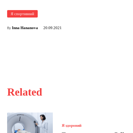
Я спортивний
Inna Hananova
20.09.2021
By
Related
Я здоровий