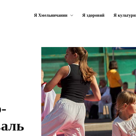
Я Хмельничанин
Я здоровий
Я культурн
-
валь