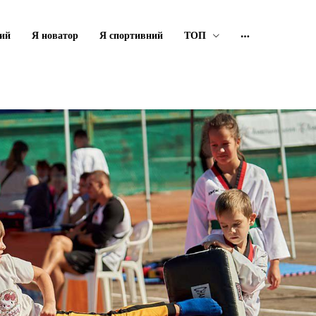
ий
Я новатор
Я спортивний
ТОП