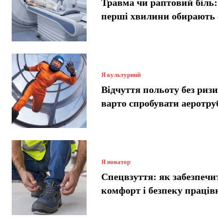
Травма чи раптовий біль:
перші хвилини обирають
Я культурний
Відчуття польоту без риз
варто спробувати аеротру
Я новатор
Спецвзуття: як забезпечи
комфорт і безпеку праців