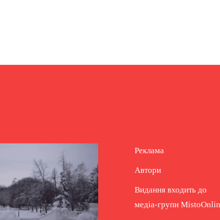
Реклама
Автори
Видання входить до
медіа-групи
MistoOnli