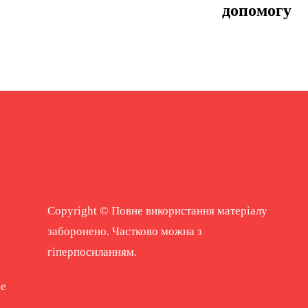
допомогу
Copyright © Повне використання матеріалу
заборонено. Частково можна з
гіперпосиланням.
ne