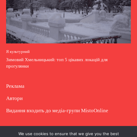
Я культурний
Зимовий Хмельницький: топ 5 цікавих локацій для
прогулянки
Реклама
Автори
Видання входить до медіа-групи
MistoOnline
Copyright © Повне використання матеріалу
We use cookies to ensure that we give you the best