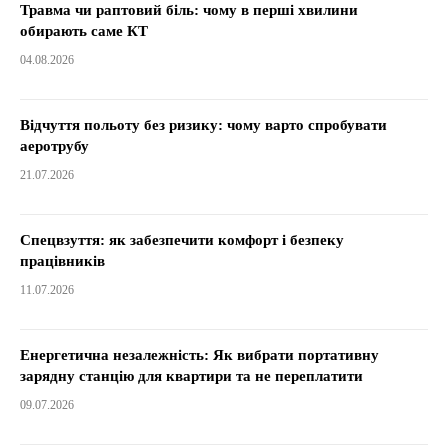
Травма чи раптовий біль: чому в перші хвилини
обирають саме КТ
04.08.2026
Відчуття польоту без ризику: чому варто спробувати
аеротрубу
21.07.2026
Спецвзуття: як забезпечити комфорт і безпеку
працівників
11.07.2026
Енергетична незалежність: Як вибрати портативну
зарядну станцію для квартири та не переплатити
09.07.2026